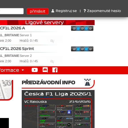
rů : 1. Ferrari . 2. Williams , 3. RedBull ..... SprintCup - 1. Jan
Registruj se
|
Zapomenuté heslo
CF1L 2026 A
1L_BRITANIE
Server 1
nink 2:00
Hráčů: 0 / 45
CF1L 2026 Sprint
1L_BRITANIE
Server 2
nink 2:00
Hráčů: 0 / 45
formace
PŘEDZÁVODNÍ INFO