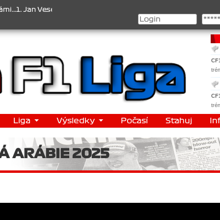
 Jan Veselý , 2. Jan Nováček , 3. Jakub Chmelík , Pohár konstrukté
CF
tré
CF
tré
Liga
Výsledky
Počasí
Stahuj
In
Á ARÁBIE 2025