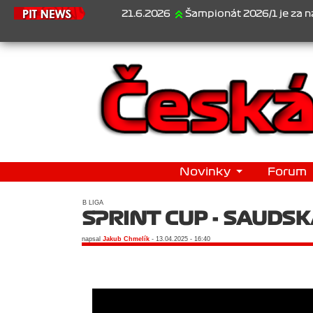
21.6.2026
Šampionát 2026/1 je za námi...1.
Novinky
Forum
B LIGA
SPRINT CUP - SAUDSK
napsal
Jakub Chmelík
- 13.04.2025 - 16:40