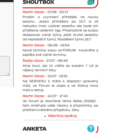
SHOUTBOX
Martin Slezar -
07.08 - 20:17
Prosím o urychlení přihlášek na novou
sezonu. Jezdci přihlášení po 15.7. si již
nebudou moci vybírat sedačku ale bude jim
přidělena vedením ligy. Přednostně se budou
obsazovat volné týmy, poté druhé sedačky
od nejslabších týmů. Rozdělení týmů 16.7.
Martin Slezar -
06.08 - 19:54
Nové termíny srazu ve FORUM - koukněte a
zapište své volné termíny.
Štefan Günzl -
27.07 - 08:45
Ahoj kluci, jak to vidíte se srazem ? Už je
nějaký termín? Díky
Martin Slezar -
19.07 - 19:31
Na SERVERU 2 máte k dispozici upravený
mód, ve Forum je popis a ve Stahuj nový
mód a setup.
Martin Slezar -
14.07 - 17:41
Ve forum je otevřené téma Módu 2026/2 -
tam směřujte vaše názory a připomínky, po
přečtení krátkého příspěvku. Díky
Všechny zprávy
ANKETA