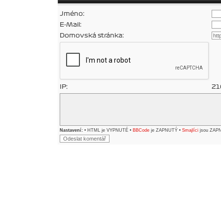
Jméno:
E-Mail:
Domovská stránka:
IP:
21
Nastavení:
• HTML je VYPNUTÉ •
BBCode
je ZAPNUTÝ •
Smajlíci
jsou ZAP