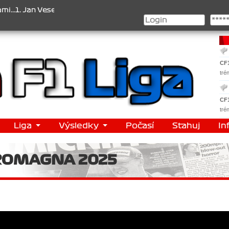
eselý , 2. Jan Nováček , 3. Jakub Chmelík , Pohár konstruktérů : 1
CF
tré
CF
tré
Liga
Výsledky
Počasí
Stahuj
In
 ROMAGNA 2025