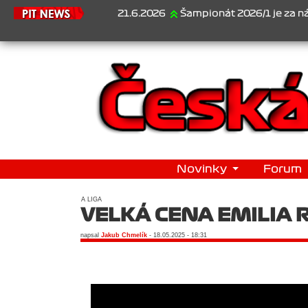
21.6.2026
Šampionát 2026/1 je za námi...1. Jan V
Novinky
Forum
A LIGA
VELKÁ CENA EMILIA
napsal
Jakub Chmelík
- 18.05.2025 - 18:31