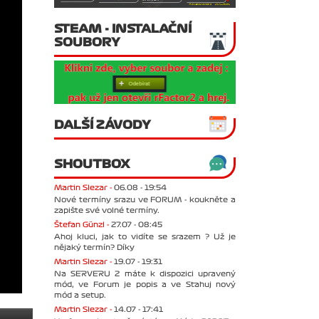
STEAM - INSTALAČNÍ
SOUBORY
DALŠÍ ZÁVODY
SHOUTBOX
Martin Slezar -
06.08 - 19:54
Nové termíny srazu ve FORUM - koukněte a
zapište své volné termíny.
Štefan Günzl -
27.07 - 08:45
Ahoj kluci, jak to vidíte se srazem ? Už je
nějaký termín? Díky
Martin Slezar -
19.07 - 19:31
Na SERVERU 2 máte k dispozici upravený
mód, ve Forum je popis a ve Stahuj nový
mód a setup.
Martin Slezar -
14.07 - 17:41