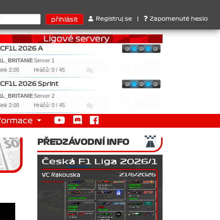
. Ferrari . 2. Williams , 3. RedBull ..... SprintCup - 1. Jan Nováč
Registruj se
|
Zapomenuté heslo
CF1L 2026 A
1L_BRITANIE
Server 1
nink 2:00
Hráčů: 0 / 45
CF1L 2026 Sprint
1L_BRITANIE
Server 2
nink 2:00
Hráčů: 0 / 45
formace
PŘEDZÁVODNÍ INFO