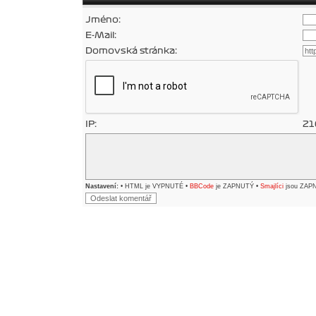
Jméno:
E-Mail:
Domovská stránka:
IP:
21
Nastavení:
• HTML je VYPNUTÉ •
BBCode
je ZAPNUTÝ •
Smajlíci
jsou ZAP