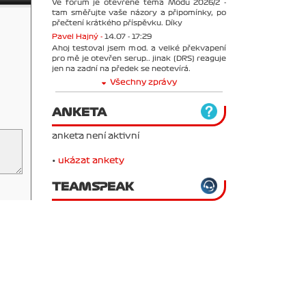
Ve forum je otevřené téma Módu 2026/2 -
tam směřujte vaše názory a připomínky, po
přečtení krátkého příspěvku. Díky
Pavel Hajný -
14.07 - 17:29
Ahoj testoval jsem mod. a velké překvapení
pro mě je otevřen serup.. jinak (DRS) reaguje
jen na zadní na předek se neotevírá.
Všechny zprávy
ANKETA
anketa není aktivní
•
ukázat ankety
TEAMSPEAK