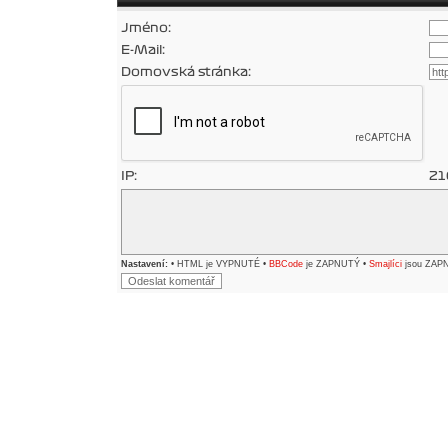
Jméno:
E-Mail:
Domovská stránka:
IP:
21
Nastavení:
• HTML je VYPNUTÉ •
BBCode
je ZAPNUTÝ •
Smajlíci
jsou ZAP