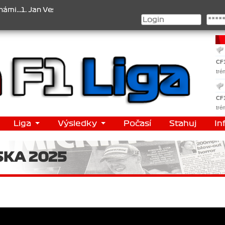
1. Jan Veselý , 2. Jan Nováček , 3. Jakub Chmelík , Pohár konstrukt
CF
tré
CF
tré
Liga
Výsledky
Počasí
Stahuj
In
SKA 2025