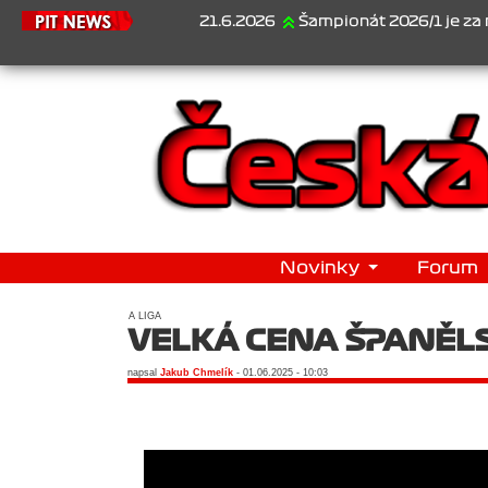
21.6.2026
Šampionát 2026/1 je za námi...
Novinky
Forum
A LIGA
VELKÁ CENA ŠPANĚL
napsal
Jakub Chmelík
- 01.06.2025 - 10:03