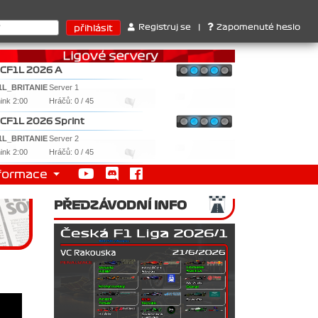
érů : 1. Ferrari . 2. Williams , 3. RedBull ..... SprintCup - 1. J
Registruj se
|
Zapomenuté heslo
CF1L 2026 A
1L_BRITANIE
Server 1
nink 2:00
Hráčů: 0 / 45
CF1L 2026 Sprint
1L_BRITANIE
Server 2
nink 2:00
Hráčů: 0 / 45
formace
PŘEDZÁVODNÍ INFO