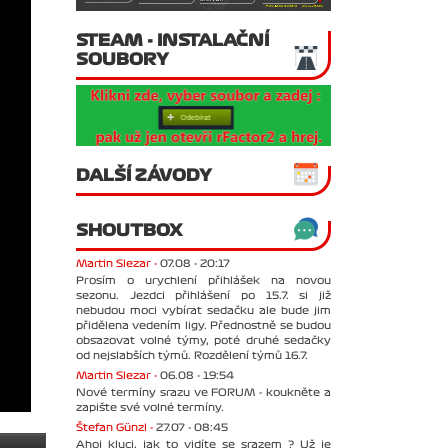
STEAM - INSTALAČNÍ
SOUBORY
DALŠÍ ZÁVODY
SHOUTBOX
Martin Slezar -
07.08 - 20:17
Prosím o urychlení přihlášek na novou
sezonu. Jezdci přihlášení po 15.7. si již
nebudou moci vybírat sedačku ale bude jim
přidělena vedením ligy. Přednostně se budou
obsazovat volné týmy, poté druhé sedačky
od nejslabších týmů. Rozdělení týmů 16.7.
Martin Slezar -
06.08 - 19:54
Nové termíny srazu ve FORUM - koukněte a
zapište své volné termíny.
Štefan Günzl -
27.07 - 08:45
Ahoj kluci, jak to vidíte se srazem ? Už je