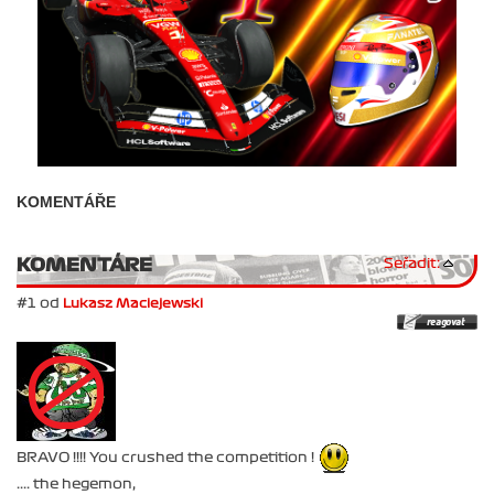
KOMENTÁŘE
KOMENTÁRE
Seřadit:
#1 od
Lukasz Maciejewski
BRAVO !!!! You crushed the competition !
.... the hegemon,