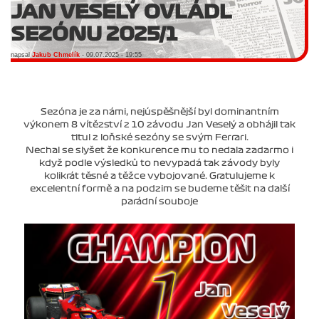
JAN VESELÝ OVLÁDL
SEZÓNU 2025/1
napsal
Jakub Chmelík
- 09.07.2025 - 19:55
Sezóna je za námi, nejúspěšnější byl dominantním
výkonem 8 vítězství z 10 závodu Jan Veselý a obhájil tak
titul z loňské sezóny se svým Ferrari.
Nechal se slyšet že konkurence mu to nedala zadarmo i
když podle výsledků to nevypadá tak závody byly
kolikrát těsné a těžce vybojované. Gratulujeme k
excelentní formě a na podzim se budeme těšit na další
parádní souboje