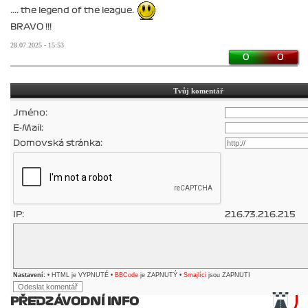
.... the legend of the league.
BRAVO !!!
28.07.2025 - 15:53
0
0
Tvůj komentář
Jméno:
E-Mail:
Domovská stránka:
IP:
216.73.216.215
Nastavení:
• HTML je VYPNUTÉ •
BBCode
je ZAPNUTÝ •
Smajlíci
jsou ZAPNUTI
PŘEDZÁVODNÍ INFO