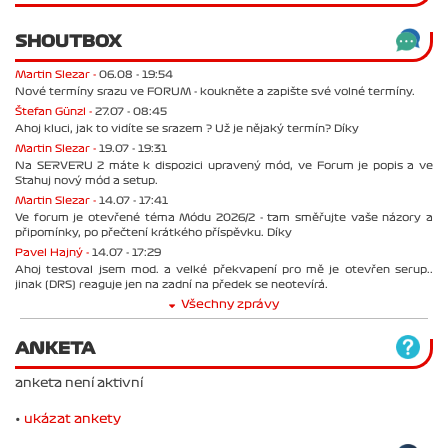
SHOUTBOX
Martin Slezar -
06.08 - 19:54
Nové termíny srazu ve FORUM - koukněte a zapište své volné termíny.
Štefan Günzl -
27.07 - 08:45
Ahoj kluci, jak to vidíte se srazem ? Už je nějaký termín? Díky
Martin Slezar -
19.07 - 19:31
Na SERVERU 2 máte k dispozici upravený mód, ve Forum je popis a ve
Stahuj nový mód a setup.
Martin Slezar -
14.07 - 17:41
Ve forum je otevřené téma Módu 2026/2 - tam směřujte vaše názory a
připomínky, po přečtení krátkého příspěvku. Díky
Pavel Hajný -
14.07 - 17:29
Ahoj testoval jsem mod. a velké překvapení pro mě je otevřen serup..
jinak (DRS) reaguje jen na zadní na předek se neotevírá.
Všechny zprávy
ANKETA
anketa není aktivní
•
ukázat ankety