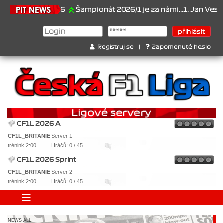
21.6.2026
Šampionát 2026/1 je za námi...1. Jan Veselý , 2. Jan N
Registruj se
|
Zapomenuté heslo
CF1L 2026 A
CF1L_BRITANIE
Server 1
trénink 2:00
Hráčů: 0 / 45
CF1L 2026 Sprint
CF1L_BRITANIE
Server 2
trénink 2:00
Hráčů: 0 / 45
NEWS ALL