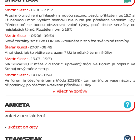
Martin Slezar -
07.08 - 20:17
Prosím o urychlení přihlášek na novou sezonu. Jezdci přihlášení po 15.7. si
již nebudou moci vybírat sedačku ale bude jim přidělena vedením ligy.
Přednostně se budou obsazovat volné týmy, poté druhé sedačky od
nejslabších týmů. Rozdělení týmů 16.7.
Martin Slezar -
06.08 - 19:54
Nové termíny srazu ve FORUM - koukněte a zapište své volné termíny.
Štefan Günzl -
27.07 - 08:45
Ahoj kluci, jak to vidíte se srazem ? Už je nějaký termín? Díky
Martin Slezar -
19.07 - 19:31
Na SERVERU 2 máte k dispozici upravený mód, ve Forum je popis a ve
Stahuj nový mód a setup.
Martin Slezar -
14.07 - 17:41
Ve forum je otevřené téma Módu 2026/2 - tam směřujte vaše názory a
připomínky, po přečtení krátkého příspěvku. Díky
Všechny zprávy
ANKETA
anketa není aktivní
•
ukázat ankety
TEAMSPEAK