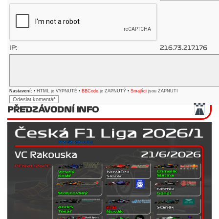
IP:
216.73.217.176
Nastavení:
• HTML je VYPNUTÉ •
BBCode
je ZAPNUTÝ •
Smajlíci
jsou ZAPNUTI
PŘEDZÁVODNÍ INFO