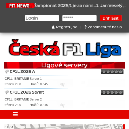
21.6.2026
Šampionát 2026/1 je za námi...1. Jan Veselý , 2. Jan
Registruj se
|
Zapomenuté heslo
CF1L 2026 A
CF1L_BRITANIE
Server 1
trénink 2:00
Hráčů: 0 / 45
CF1L 2026 Sprint
CF1L_BRITANIE
Server 2
trénink 2:00
Hráčů: 0 / 45
B LIGA