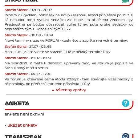
Martin Slezar -
07.08 - 20:17
Prosím o urychlení přihlášek na novou sezonu. Jezdci přihlášení po 15.7. si
již nebudou moci vybírat sedačku ale bude jim přidělena vedením ligy.
Přednostně se budou obsazovat volné týmy, poté druhé sedačky od
nejslabších týmů. Rozdělení týmů 16.7.
Martin Slezar -
06.08 - 19:54
Nové termíny srazu ve FORUM - koukněte a zapište své volné termíny.
Štefan Günzl -
27.07 - 08:45
Ahoj kluci, jak to vidíte se srazem ? Už je nějaký termín? Díky
Martin Slezar -
19.07 - 19:31
Na SERVERU 2 máte k dispozici upravený mód, ve Forum je popis a ve
Stahuj nový mód a setup.
Martin Slezar -
14.07 - 17:41
Ve forum je otevřené téma Módu 2026/2 - tam směřujte vaše názory a
připomínky, po přečtení krátkého příspěvku. Díky
Všechny zprávy
ANKETA
anketa není aktivní
•
ukázat ankety
TEAMSPEAK