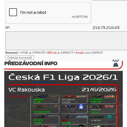
IP:
216.73.216.43
Nastavení:
• HTML je VYPNUTÉ •
BBCode
je ZAPNUTÝ •
Smajlíci
jsou ZAPNUTI
PŘEDZÁVODNÍ INFO