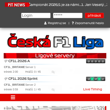
.2026
Šampionát 2026/1 je za námi...1. Jan Veselý , 2. Jan Nováče
Registruj se
|
Zapomenuté heslo
CF1L 2026 A
CF1L_BRITANIE
Server 1
trénink 2:00
Hráčů: 0 / 45
CF1L 2026 Sprint
CF1L_BRITANIE
Server 2
trénink 0:59
Hráčů: 1 / 45
Live Timing
B LIGA