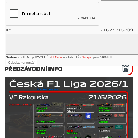
IP:
216.73.216.209
Nastavení:
• HTML je VYPNUTÉ •
BBCode
je ZAPNUTÝ •
Smajlíci
jsou ZAPNUTI
PŘEDZÁVODNÍ INFO