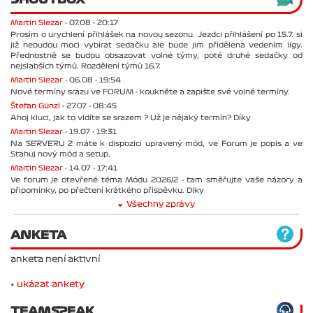
Martin Slezar -
07.08 - 20:17
Prosím o urychlení přihlášek na novou sezonu. Jezdci přihlášení po 15.7. si
již nebudou moci vybírat sedačku ale bude jim přidělena vedením ligy.
Přednostně se budou obsazovat volné týmy, poté druhé sedačky od
nejslabších týmů. Rozdělení týmů 16.7.
Martin Slezar -
06.08 - 19:54
Nové termíny srazu ve FORUM - koukněte a zapište své volné termíny.
Štefan Günzl -
27.07 - 08:45
Ahoj kluci, jak to vidíte se srazem ? Už je nějaký termín? Díky
Martin Slezar -
19.07 - 19:31
Na SERVERU 2 máte k dispozici upravený mód, ve Forum je popis a ve
Stahuj nový mód a setup.
Martin Slezar -
14.07 - 17:41
Ve forum je otevřené téma Módu 2026/2 - tam směřujte vaše názory a
připomínky, po přečtení krátkého příspěvku. Díky
Všechny zprávy
ANKETA
anketa není aktivní
•
ukázat ankety
TEAMSPEAK