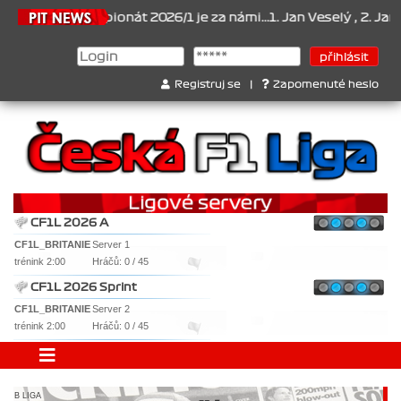
.2026
Šampionát 2026/1 je za námi...1. Jan Veselý , 2. Jan Nováče
Registruj se
|
Zapomenuté heslo
CF1L 2026 A
CF1L_BRITANIE
Server 1
trénink 2:00
Hráčů: 0 / 45
CF1L 2026 Sprint
CF1L_BRITANIE
Server 2
trénink 2:00
Hráčů: 0 / 45
B LIGA