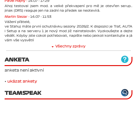
Pavel Hajný -
14.07 - 17:29
Ahoj testoval jsem mod. a velké překvapení pro mě je otevřen serup..
jinak (DRS) reaguje jen na zadní na předek se neotevírá.
Martin Slezar -
14.07 - 11:53
Vážení přátelé,
ve Stahuj máte první ochutnávku sezony 2026/2. K dispozici je Trať, AUTA
i Setup a na serveru 1 je nový mod již nainstalován. Vyzkoušejte a dejte
vědět. Kdyby jste cokoli potřebovali, napište nebo jakkoli kontaktujte a já
vám vše vysvětlí
Všechny zprávy
ANKETA
anketa není aktivní
•
ukázat ankety
TEAMSPEAK