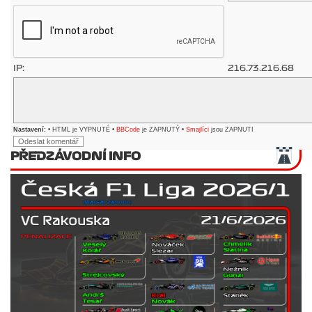
IP:
216.73.216.68
Nastavení:
• HTML je VYPNUTÉ •
BBCode
je ZAPNUTÝ •
Smajlíci
jsou ZAPNUTI
PŘEDZÁVODNÍ INFO