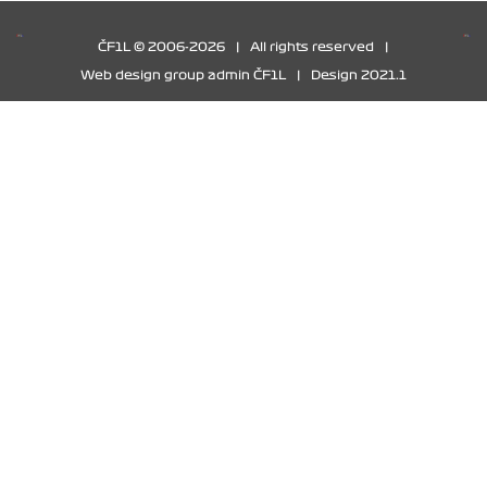
ČF1L © 2006-2026
|
All rights reserved
|
Web design group admin ČF1L
|
Design 2021.1