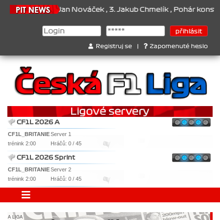
an Veselý , 2. Jan Nováček , 3. Jakub Chmelík , Pohár konstruktérů 
Registruj se
|
Zapomenuté heslo
CF1L 2026 A
CF1L_BRITANIE
Server 1
trénink 2:00
Hráčů: 0 / 45
CF1L 2026 Sprint
CF1L_BRITANIE
Server 2
trénink 2:00
Hráčů: 0 / 45
A LIGA