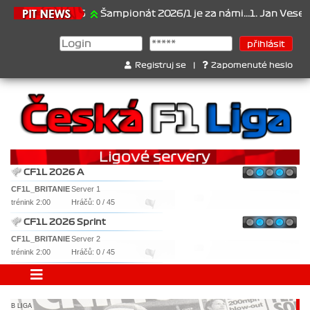
21.6.2026
Šampionát 2026/1 je za námi...1. Jan Veselý , 2.
Registruj se
|
Zapomenuté heslo
CF1L 2026 A
CF1L_BRITANIE
Server 1
trénink 2:00
Hráčů: 0 / 45
CF1L 2026 Sprint
CF1L_BRITANIE
Server 2
trénink 2:00
Hráčů: 0 / 45
B LIGA