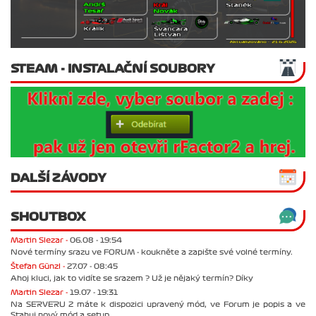
STEAM - INSTALAČNÍ SOUBORY
DALŠÍ ZÁVODY
SHOUTBOX
Martin Slezar -
06.08 - 19:54
Nové termíny srazu ve FORUM - koukněte a zapište své volné termíny.
Štefan Günzl -
27.07 - 08:45
Ahoj kluci, jak to vidíte se srazem ? Už je nějaký termín? Díky
Martin Slezar -
19.07 - 19:31
Na SERVERU 2 máte k dispozici upravený mód, ve Forum je popis a ve
Stahuj nový mód a setup.