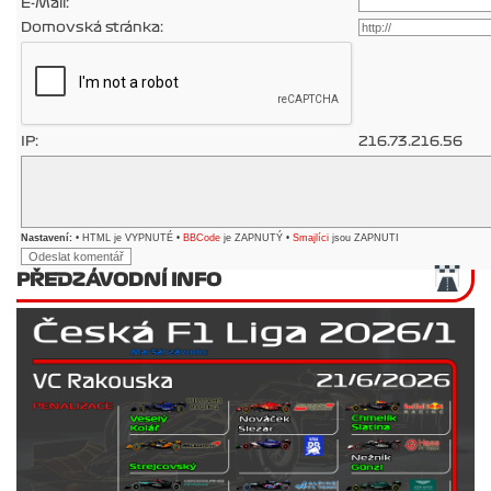
E-Mail:
Domovská stránka:
IP:
216.73.216.56
Nastavení:
• HTML je VYPNUTÉ •
BBCode
je ZAPNUTÝ •
Smajlíci
jsou ZAPNUTI
PŘEDZÁVODNÍ INFO