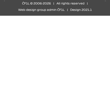
ČF1L © 2006-2026
|
All rights reserved
|
Web design group admin ČF1L
|
Design 2021.1