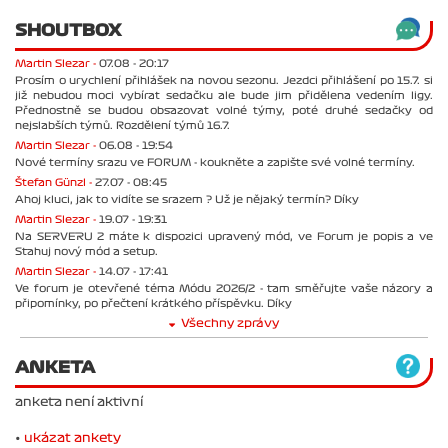
SHOUTBOX
Martin Slezar -
07.08 - 20:17
Prosím o urychlení přihlášek na novou sezonu. Jezdci přihlášení po 15.7. si
již nebudou moci vybírat sedačku ale bude jim přidělena vedením ligy.
Přednostně se budou obsazovat volné týmy, poté druhé sedačky od
nejslabších týmů. Rozdělení týmů 16.7.
Martin Slezar -
06.08 - 19:54
Nové termíny srazu ve FORUM - koukněte a zapište své volné termíny.
Štefan Günzl -
27.07 - 08:45
Ahoj kluci, jak to vidíte se srazem ? Už je nějaký termín? Díky
Martin Slezar -
19.07 - 19:31
Na SERVERU 2 máte k dispozici upravený mód, ve Forum je popis a ve
Stahuj nový mód a setup.
Martin Slezar -
14.07 - 17:41
Ve forum je otevřené téma Módu 2026/2 - tam směřujte vaše názory a
připomínky, po přečtení krátkého příspěvku. Díky
Všechny zprávy
ANKETA
anketa není aktivní
•
ukázat ankety