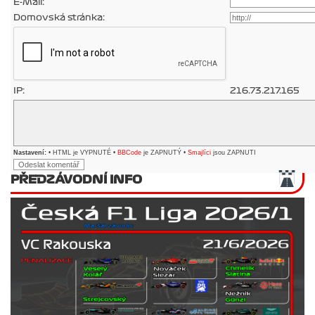
E-Mail:
Domovská stránka:
IP:
216.73.217.165
Nastavení:
• HTML je VYPNUTÉ •
BBCode
je ZAPNUTÝ •
Smajlíci
jsou ZAPNUTI
PŘEDZÁVODNÍ INFO