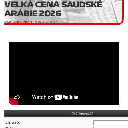
VELKÁ CENA SAUDSKÉ
ARÁBIE 2026
napsal
Jakub Chmelík
- 26.04.2026 - 09:22
Tvůj komentář
Jméno: