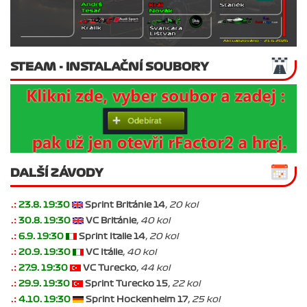
STEAM - INSTALAČNÍ SOUBORY
DALŠÍ ZÁVODY
.:
23.8. 19:30
Sprint Británie 14
, 20 kol
.:
30.8. 19:30
VC Británie
, 40 kol
.:
6.9. 19:30
Sprint Italie 14
, 20 kol
.:
20.9. 19:30
VC Itálie
, 40 kol
.:
27.9. 19:30
VC Turecko
, 44 kol
.:
29.9. 19:30
Sprint Turecko 15
, 22 kol
.:
4.10. 19:30
Sprint Hockenheim 17
, 25 kol