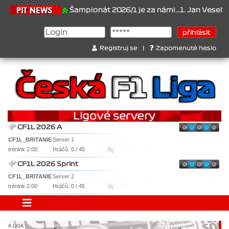
21.6.2026
Šampionát 2026/1 je za námi...1. Jan Veselý , 2. 
Registruj se
|
Zapomenuté heslo
CF1L 2026 A
CF1L_BRITANIE
Server 1
trénink 2:00
Hráčů: 0 / 45
CF1L 2026 Sprint
CF1L_BRITANIE
Server 2
trénink 2:00
Hráčů: 0 / 45
A LIGA