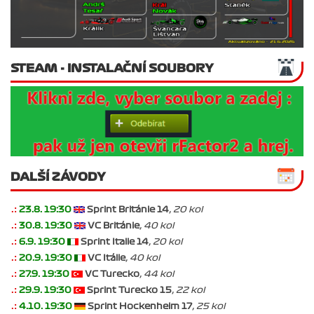
STEAM - INSTALAČNÍ SOUBORY
DALŠÍ ZÁVODY
.:
23.8. 19:30
Sprint Británie 14
, 20 kol
.:
30.8. 19:30
VC Británie
, 40 kol
.:
6.9. 19:30
Sprint Italie 14
, 20 kol
.:
20.9. 19:30
VC Itálie
, 40 kol
.:
27.9. 19:30
VC Turecko
, 44 kol
.:
29.9. 19:30
Sprint Turecko 15
, 22 kol
.:
4.10. 19:30
Sprint Hockenheim 17
, 25 kol