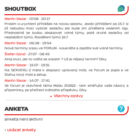
SHOUTBOX
Martin Slezar -
07.08 - 20:17
Prosím o urychlení přihlášek na novou sezonu. Jezdci přihlášení po 15.7. si
již nebudou moci vybírat sedačku ale bude jim přidělena vedením ligy.
Přednostně se budou obsazovat volné týmy, poté druhé sedačky od
nejslabších týmů. Rozdělení týmů 16.7.
Martin Slezar -
06.08 - 19:54
Nové termíny srazu ve FORUM - koukněte a zapište své volné termíny.
Štefan Günzl -
27.07 - 08:45
Ahoj kluci, jak to vidíte se srazem ? Už je nějaký termín? Díky
Martin Slezar -
19.07 - 19:31
Na SERVERU 2 máte k dispozici upravený mód, ve Forum je popis a ve
Stahuj nový mód a setup.
Martin Slezar -
14.07 - 17:41
Ve forum je otevřené téma Módu 2026/2 - tam směřujte vaše názory a
připomínky, po přečtení krátkého příspěvku. Díky
Všechny zprávy
ANKETA
anketa není aktivní
•
ukázat ankety