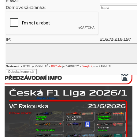
E-Mail:
Domovská stránka:
IP:
216.73.216.197
Nastavení:
• HTML je VYPNUTÉ •
BBCode
je ZAPNUTÝ •
Smajlíci
jsou ZAPNUTI
PŘEDZÁVODNÍ INFO