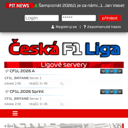
1.6.2026
Šampionát 2026/1 je za námi...1. Jan Veselý , 2. Jan No
Registruj se
|
Zapomenuté heslo
CF1L 2026 A
CF1L_BRITANIE
Server 1
trénink 2:00
Hráčů: 0 / 45
CF1L 2026 Sprint
CF1L_BRITANIE
Server 2
trénink 2:00
Hráčů: 0 / 45
B LIGA