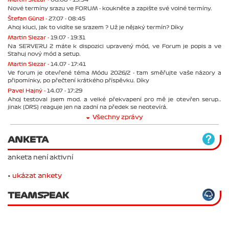
Nové termíny srazu ve FORUM - koukněte a zapište své volné termíny.
Štefan Günzl -
27.07 - 08:45
Ahoj kluci, jak to vidíte se srazem ? Už je nějaký termín? Díky
Martin Slezar -
19.07 - 19:31
Na SERVERU 2 máte k dispozici upravený mód, ve Forum je popis a ve
Stahuj nový mód a setup.
Martin Slezar -
14.07 - 17:41
Ve forum je otevřené téma Módu 2026/2 - tam směřujte vaše názory a
připomínky, po přečtení krátkého příspěvku. Díky
Pavel Hajný -
14.07 - 17:29
Ahoj testoval jsem mod. a velké překvapení pro mě je otevřen serup..
jinak (DRS) reaguje jen na zadní na předek se neotevírá.
Všechny zprávy
ANKETA
anketa není aktivní
•
ukázat ankety
TEAMSPEAK