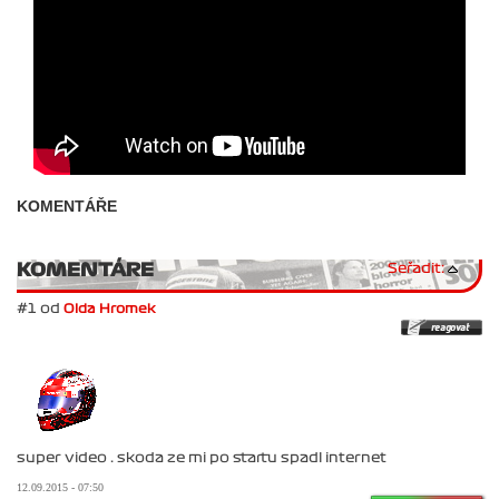
KOMENTÁŘE
KOMENTÁRE
Seřadit:
#1 od
Olda Hromek
super video . skoda ze mi po startu spadl internet
12.09.2015 - 07:50