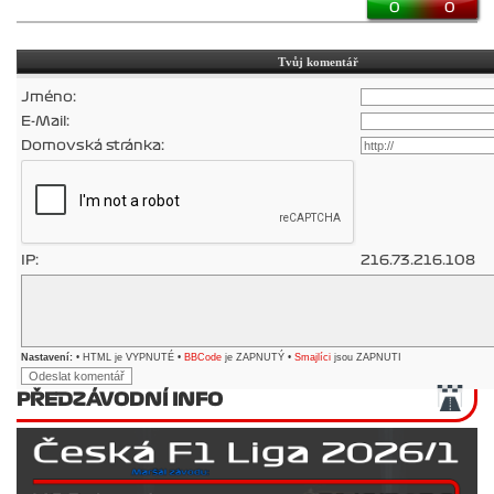
0
0
Tvůj komentář
Jméno:
E-Mail:
Domovská stránka:
IP:
216.73.216.108
Nastavení:
• HTML je VYPNUTÉ •
BBCode
je ZAPNUTÝ •
Smajlíci
jsou ZAPNUTI
PŘEDZÁVODNÍ INFO