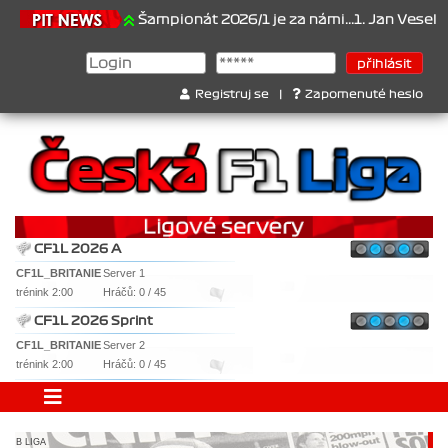
21.6.2026
Šampionát 2026/1 je za námi...1. Jan Veselý , 2. J
Registruj se
|
Zapomenuté heslo
CF1L 2026 A
CF1L_BRITANIE
Server 1
trénink 2:00
Hráčů: 0 / 45
CF1L 2026 Sprint
CF1L_BRITANIE
Server 2
trénink 2:00
Hráčů: 0 / 45
B LIGA