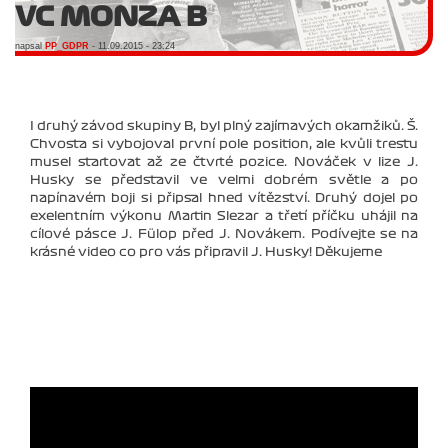
VC MONZA B
napsal
PP_GDPR
- 11.09.2015 - 23:24
I druhý závod skupiny B, byl plný zajímavých okamžiků. Š.
Chvosta si vybojoval první pole position, ale kvůli trestu
musel startovat až ze čtvrté pozice. Nováček v lize J.
Husky se představil ve velmi dobrém světle a po
napínavém boji si připsal hned vítězství. Druhý dojel po
exelentním výkonu Martin Slezar a třetí příčku uhájil na
cílové pásce J. Fülop před J. Novákem. Podívejte se na
krásné video co pro vás připravil J. Husky! Děkujeme