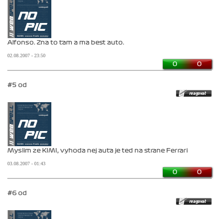
Alfonso. Zna to tam a ma best auto.
02.08.2007 - 23:50
0
0
#5 od
Myslim ze KIMI, vyhoda nej auta je ted na strane Ferrari
03.08.2007 - 01:43
0
0
#6 od