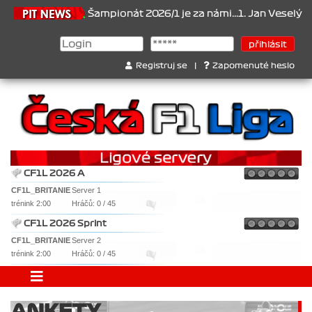
6.2026
Šampionát 2026/1 je za námi...1. Jan Veselý , 2. Jan Nová
Registruj se
|
Zapomenuté heslo
CF1L 2026 A
CF1L_BRITANIE
Server 1
trénink 2:00
Hráčů: 0 / 45
CF1L 2026 Sprint
CF1L_BRITANIE
Server 2
trénink 2:00
Hráčů: 0 / 45
ANKETY