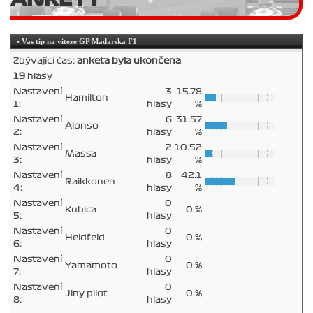
• Vas tip na viteze GP Madarska F1
Zbývající čas:
anketa byla ukončena
19
hlasy
Nastavení
3
15.78
Hamilton
1:
hlasy
%
Nastavení
6
31.57
Alonso
2:
hlasy
%
Nastavení
2
10.52
Massa
3:
hlasy
%
Nastavení
8
42.1
Raikkonen
4:
hlasy
%
Nastavení
0
Kubica
0 %
5:
hlasy
Nastavení
0
Heidfeld
0 %
6:
hlasy
Nastavení
0
Yamamoto
0 %
7:
hlasy
Nastavení
0
Jiny pilot
0 %
8:
hlasy