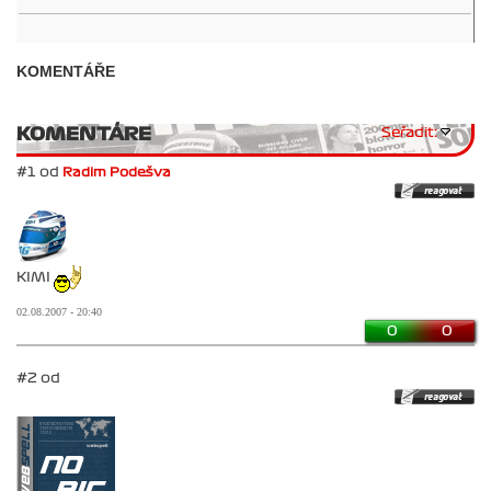
KOMENTÁŘE
KOMENTÁRE
Seřadit:
#1 od
Radim Podešva
KIMI
02.08.2007 - 20:40
0
0
#2 od