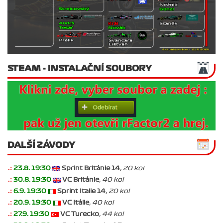
STEAM - INSTALAČNÍ SOUBORY
DALŠÍ ZÁVODY
.:
23.8. 19:30
Sprint Británie 14
, 20 kol
.:
30.8. 19:30
VC Británie
, 40 kol
.:
6.9. 19:30
Sprint Italie 14
, 20 kol
.:
20.9. 19:30
VC Itálie
, 40 kol
.:
27.9. 19:30
VC Turecko
, 44 kol