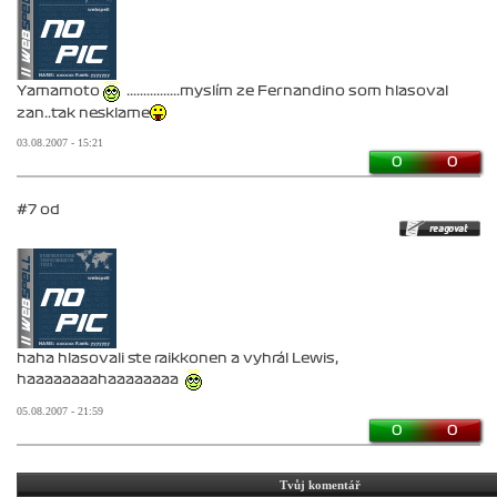
Yamamoto
................myslím ze Fernandino som hlasoval
zan..tak nesklame
03.08.2007 - 15:21
0
0
#7 od
haha hlasovali ste raikkonen a vyhrál Lewis,
haaaaaaaahaaaaaaaa
05.08.2007 - 21:59
0
0
Tvůj komentář