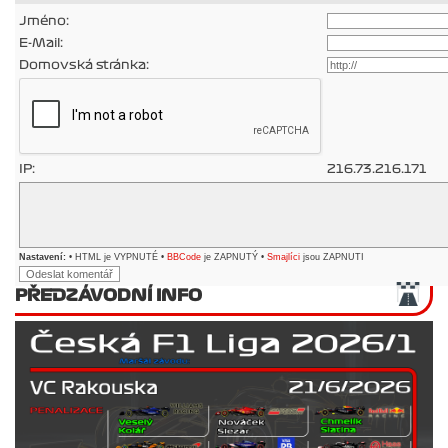
Jméno:
E-Mail:
Domovská stránka:
IP:
216.73.216.171
Nastavení:
• HTML je VYPNUTÉ •
BBCode
je ZAPNUTÝ •
Smajlíci
jsou ZAPNUTI
PŘEDZÁVODNÍ INFO