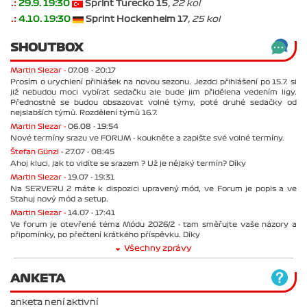
.:
29.9. 19:30
Sprint Turecko 15
, 22 kol
.:
4.10. 19:30
Sprint Hockenheim 17
, 25 kol
SHOUTBOX
Martin Slezar -
07.08 - 20:17
Prosím o urychlení přihlášek na novou sezonu. Jezdci přihlášení po 15.7. si
již nebudou moci vybírat sedačku ale bude jim přidělena vedením ligy.
Přednostně se budou obsazovat volné týmy, poté druhé sedačky od
nejslabších týmů. Rozdělení týmů 16.7.
Martin Slezar -
06.08 - 19:54
Nové termíny srazu ve FORUM - koukněte a zapište své volné termíny.
Štefan Günzl -
27.07 - 08:45
Ahoj kluci, jak to vidíte se srazem ? Už je nějaký termín? Díky
Martin Slezar -
19.07 - 19:31
Na SERVERU 2 máte k dispozici upravený mód, ve Forum je popis a ve
Stahuj nový mód a setup.
Martin Slezar -
14.07 - 17:41
Ve forum je otevřené téma Módu 2026/2 - tam směřujte vaše názory a
připomínky, po přečtení krátkého příspěvku. Díky
Všechny zprávy
ANKETA
anketa není aktivní