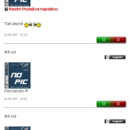
Radim Podešva napsáno:
Tak jasně
02.08.2007 - 21:18
0
0
#3 od
Fernando :P
02.08.2007 - 23:06
0
0
#4 od