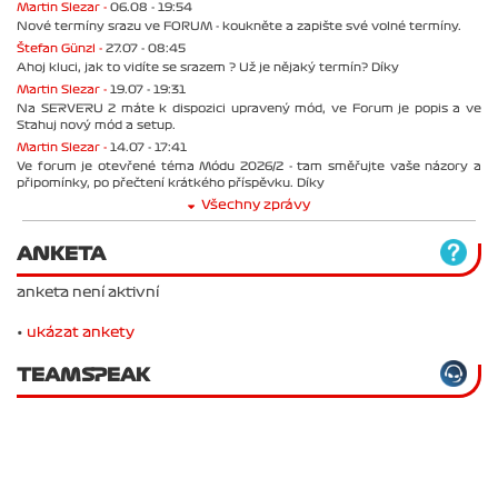
Martin Slezar -
06.08 - 19:54
Nové termíny srazu ve FORUM - koukněte a zapište své volné termíny.
Štefan Günzl -
27.07 - 08:45
Ahoj kluci, jak to vidíte se srazem ? Už je nějaký termín? Díky
Martin Slezar -
19.07 - 19:31
Na SERVERU 2 máte k dispozici upravený mód, ve Forum je popis a ve
Stahuj nový mód a setup.
Martin Slezar -
14.07 - 17:41
Ve forum je otevřené téma Módu 2026/2 - tam směřujte vaše názory a
připomínky, po přečtení krátkého příspěvku. Díky
Všechny zprávy
ANKETA
anketa není aktivní
•
ukázat ankety
TEAMSPEAK