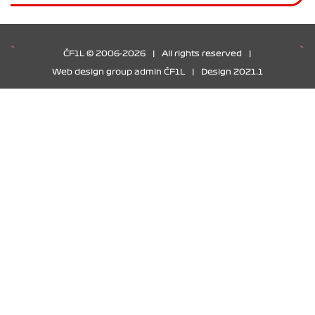
ČF1L © 2006-2026
|
All rights reserved
|
Web design group admin ČF1L
|
Design 2021.1