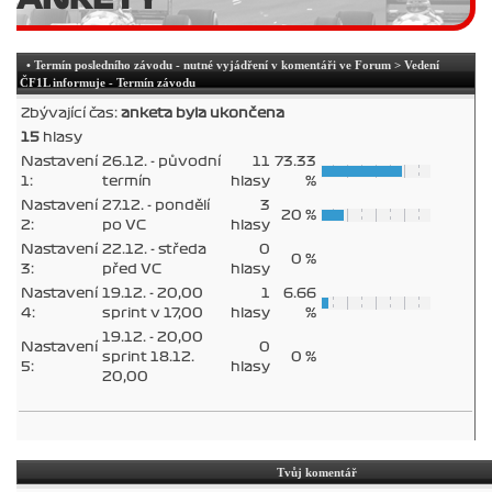
• Termín posledního závodu - nutné vyjádření v komentáři ve Forum > Vedení
ČF1L informuje - Termín závodu
Zbývající čas:
anketa byla ukončena
15
hlasy
Nastavení
26.12. - původní
11
73.33
1:
termín
hlasy
%
Nastavení
27.12. - pondělí
3
20 %
2:
po VC
hlasy
Nastavení
22.12. - středa
0
0 %
3:
před VC
hlasy
Nastavení
19.12. - 20,00
1
6.66
4:
sprint v 17,00
hlasy
%
19.12. - 20,00
Nastavení
0
sprint 18.12.
0 %
5:
hlasy
20,00
Tvůj komentář