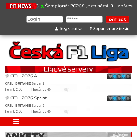
21.6.2026
Šampionát 2026/1 je za námi...1. Jan Veselý , 2.
Registruj se
|
Zapomenuté heslo
CF1L 2026 A
CF1L_BRITANIE
Server 1
trénink 2:00
Hráčů: 0 / 45
CF1L 2026 Sprint
CF1L_BRITANIE
Server 2
trénink 2:00
Hráčů: 0 / 45
ANKETY