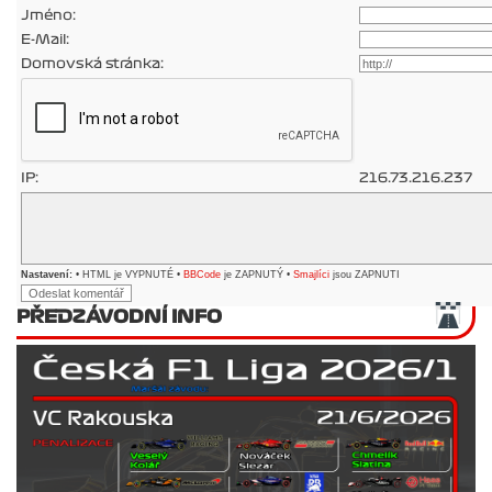
Jméno:
E-Mail:
Domovská stránka:
IP:
216.73.216.237
Nastavení:
• HTML je VYPNUTÉ •
BBCode
je ZAPNUTÝ •
Smajlíci
jsou ZAPNUTI
PŘEDZÁVODNÍ INFO