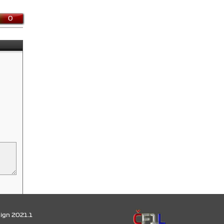
0
ign 2021.1