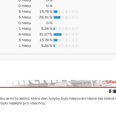
0 hlasy
0 %
0 hlasy
0 %
3 hlasy
15.78 %
5 hlasy
26.31 %
0 hlasy
0 %
1 hlasy
5.26 %
6 hlasy
31.57 %
3 hlasy
15.78 %
1 hlasy
5.26 %
Seřadi
lku je mi to jedno, který den, kdyby bylo hlasování těsné tak klidně
bylo nejlepší pro všechny.