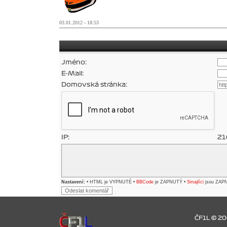
03.01.2012 - 18:53
Jméno:
E-Mail:
Domovská stránka:
IP:
21
Nastavení:
• HTML je VYPNUTÉ •
BBCode
je ZAPNUTÝ •
Smajlíci
jsou ZAP
ČF1L © 2