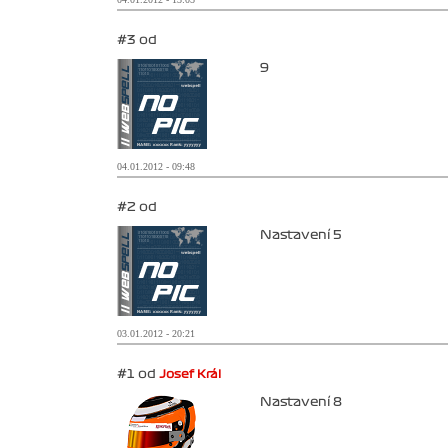
#3 od
9
04.01.2012 - 09:48
#2 od
Nastavení 5
03.01.2012 - 20:21
#1 od
Josef Král
Nastavení 8