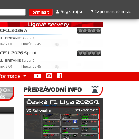
rari . 2. Williams , 3. RedBull ..... SprintCup - 1. Jan Nováček ,
Registruj se
|
Zapomenuté heslo
CF1L 2026 A
1L_BRITANIE
Server 1
nink 2:00
Hráčů: 0 / 45
CF1L 2026 Sprint
1L_BRITANIE
Server 2
nink 2:00
Hráčů: 0 / 45
formace
PŘEDZÁVODNÍ INFO