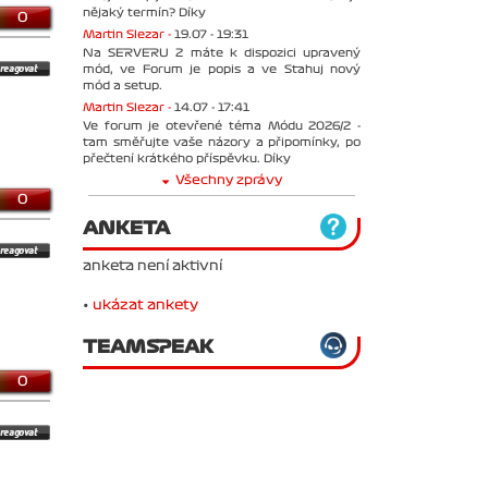
nějaký termín? Díky
0
Martin Slezar -
19.07 - 19:31
Na SERVERU 2 máte k dispozici upravený
mód, ve Forum je popis a ve Stahuj nový
mód a setup.
Martin Slezar -
14.07 - 17:41
Ve forum je otevřené téma Módu 2026/2 -
tam směřujte vaše názory a připomínky, po
přečtení krátkého příspěvku. Díky
Všechny zprávy
0
ANKETA
anketa není aktivní
•
ukázat ankety
TEAMSPEAK
0