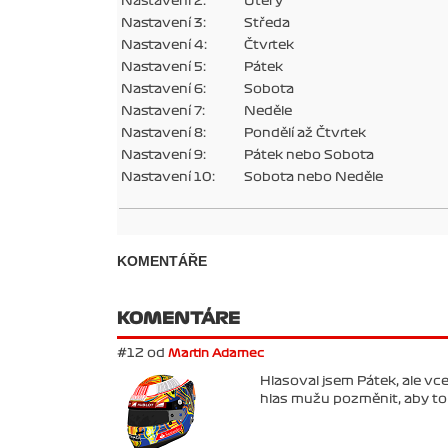
Nastavení 2:
Úterý
Nastavení 3:
Středa
Nastavení 4:
Čtvrtek
Nastavení 5:
Pátek
Nastavení 6:
Sobota
Nastavení 7:
Neděle
Nastavení 8:
Pondělí až Čtvrtek
Nastavení 9:
Pátek nebo Sobota
Nastavení 10:
Sobota nebo Neděle
KOMENTÁŘE
KOMENTÁRE
#12 od
Martin Adamec
Hlasoval jsem Pátek, ale vce
hlas mužu pozměnit, aby to 