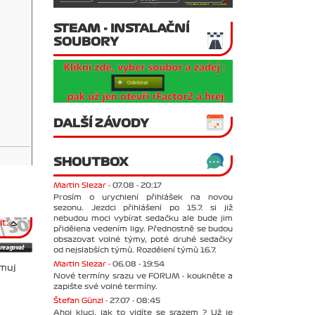
STEAM - INSTALAČNÍ
SOUBORY
DALŠÍ ZÁVODY
SHOUTBOX
Martin Slezar -
07.08 - 20:17
Prosím o urychlení přihlášek na novou
sezonu. Jezdci přihlášení po 15.7. si již
nebudou moci vybírat sedačku ale bude jim
t:
přidělena vedením ligy. Přednostně se budou
obsazovat volné týmy, poté druhé sedačky
od nejslabších týmů. Rozdělení týmů 16.7.
Martin Slezar -
06.08 - 19:54
 muj
Nové termíny srazu ve FORUM - koukněte a
zapište své volné termíny.
Štefan Günzl -
27.07 - 08:45
Ahoj kluci, jak to vidíte se srazem ? Už je