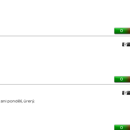
0
0
ni pondělí, úrerý.
0