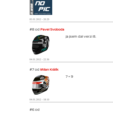
05.01.2012 - 20:29
#8 od
Pavel Svoboda
ja jsem dal verzi 8.
04.01.2012 - 22:36
#7 od
Milan Králík
7 + 9
04.01.2012 - 18:10
#6 od