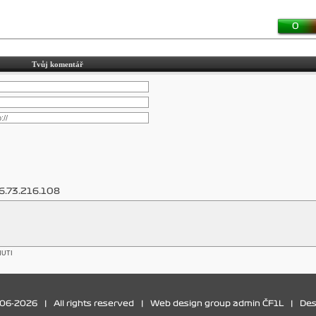
0
Tvůj komentář
6.73.216.108
NUTI
006-2026
|
All rights reserved
|
Web design group admin ČF1L
|
Des