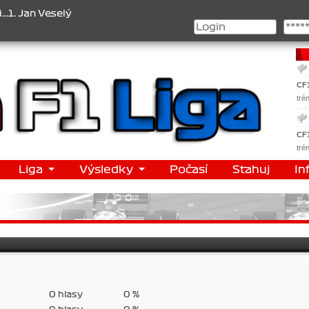
ý , 2. Jan Nováček , 3. Jakub Chmelík , Pohár konstruktérů : 1. Fer
CF
tré
CF
tré
Liga
Výsledky
Počasí
Stahuj
In
0 hlasy
0 %