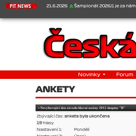
21.6.2026
Šampionát 2026/1 je za námi...1. Jan Vesel
Novinky
Forum
ANKETY
• Nevyhovující den závodu hlavní sezóny 2012 skupiny "B"
Zbývající čas:
anketa byla ukončena
19
hlasy
Nastavení 1:
Pondělí