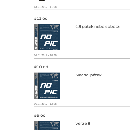
13.01.2012 - 11:08
#11 od
č.9 pátek nebo sobota
06.01.2012 - 18:58
#10 od
Nechci pátek
06.01.2012 - 13:58
#9 od
verze 8