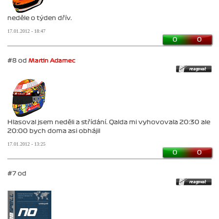
neděle o týden dřív.
17.01.2012 - 18:47
0
0
#8 od
Martin Adamec
Hlasoval jsem neděli a střídání. Qalda mi vyhovovala 20:30 ale
20:00 bych doma asi obhájil
17.01.2012 - 13:25
0
0
#7 od