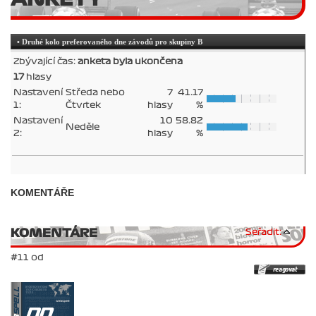
• Druhé kolo preferovaného dne závodů pro skupiny B
Zbývající čas:
anketa byla ukončena
17
hlasy
Nastavení
Středa nebo
7
41.17
1:
Čtvrtek
hlasy
%
Nastavení
10
58.82
Neděle
2:
hlasy
%
KOMENTÁŘE
KOMENTÁRE
Seřadit:
#11 od