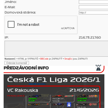
Jméno:
E-Mail:
Domovská stránka:
IP:
216.73.217.60
Nastavení:
• HTML je VYPNUTÉ •
BBCode
je ZAPNUTÝ •
Smajlíci
jsou ZAPNUTI
PŘEDZÁVODNÍ INFO