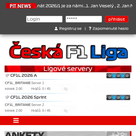
6
Šampionát 2026/1 je za námi...1. Jan Veselý , 2. Jan Nováček , 
Registruj se
|
Zapomenuté heslo
CF1L 2026 A
CF1L_BRITANIE
Server 1
trénink 2:00
Hráčů: 0 / 45
CF1L 2026 Sprint
CF1L_BRITANIE
Server 2
trénink 2:00
Hráčů: 0 / 45
ANKETY