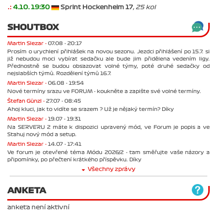
.:
4.10. 19:30
Sprint Hockenheim 17
, 25 kol
SHOUTBOX
Martin Slezar -
07.08 - 20:17
Prosím o urychlení přihlášek na novou sezonu. Jezdci přihlášení po 15.7. si
již nebudou moci vybírat sedačku ale bude jim přidělena vedením ligy.
Přednostně se budou obsazovat volné týmy, poté druhé sedačky od
nejslabších týmů. Rozdělení týmů 16.7.
Martin Slezar -
06.08 - 19:54
Nové termíny srazu ve FORUM - koukněte a zapište své volné termíny.
Štefan Günzl -
27.07 - 08:45
Ahoj kluci, jak to vidíte se srazem ? Už je nějaký termín? Díky
Martin Slezar -
19.07 - 19:31
Na SERVERU 2 máte k dispozici upravený mód, ve Forum je popis a ve
Stahuj nový mód a setup.
Martin Slezar -
14.07 - 17:41
Ve forum je otevřené téma Módu 2026/2 - tam směřujte vaše názory a
připomínky, po přečtení krátkého příspěvku. Díky
Všechny zprávy
ANKETA
anketa není aktivní