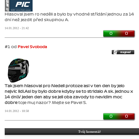
Hlasoval jsem ro neděli a bylo by vhodné střídání jednou za 14
dní než jezdit před skupinou A.
14.01.2012 - 21:42
0
0
#1 od
Pavel Svoboda
Tak jsem hlasoval pro Nedeli protoze asi v ten den by jelo
nejvic lidi.Asi by bylo dobre kdyby se to stridalo A sk. jednou x
14 dni.V jeden den aby se jeli oba zavody to nevidim moc
dobre
toje muj nazor? Mejte se Pavel S.
14.01.2012 - 18:58
0
0
Tvůj komentář