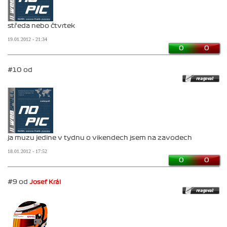
středa nebo čtvrtek
19.01.2012 - 21:34
0
0
#10 od
ja muzu jedine v tydnu o vikendech jsem na zavodech
18.01.2012 - 17:52
0
0
#9 od
Josef Král