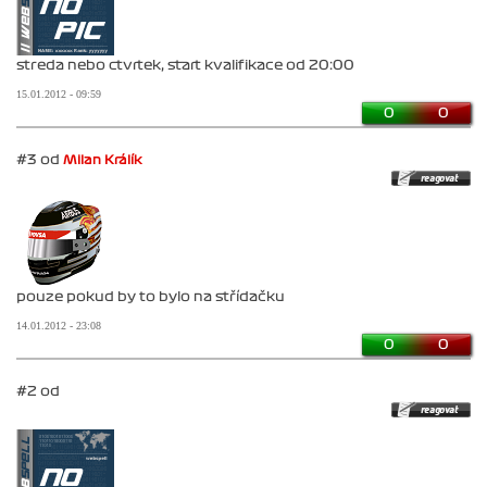
streda nebo ctvrtek, start kvalifikace od 20:00
15.01.2012 - 09:59
0
0
#3 od
Milan Králík
pouze pokud by to bylo na střídačku
14.01.2012 - 23:08
0
0
#2 od