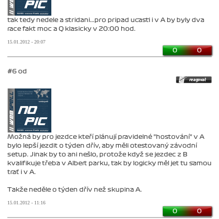
tak tedy nedele a stridani...pro pripad ucasti i v A by byly dva
race fakt moc a Q klasicky v 20:00 hod.
15.01.2012 - 20:07
0
0
#6 od
Možná by pro jezdce kteří plánují pravidelné "hostování" v A
bylo lepší jezdit o týden dřív, aby měli otestovaný závodní
setup. Jinak by to ani nešlo, protože když se jezdec z B
kvalifikuje třeba v Albert parku, tak by logicky měl jet tu samou
trať i v A.
Takže neděle o týden dřív než skupina A.
15.01.2012 - 11:16
0
0