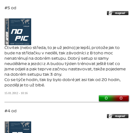
#5 od
Čtvrtek (nebo středa, to je už jedno) je lepší, protože jak to
bude na střídačku v neděli, tak závodníci z B toho moc
nenatrénují na dobrém setupu. Dobrý setup si samy
neuděláme a jezdci z A budou týden trénovat ještě trať co
jsme odjeli a pak teprve začnou nastavovat, takže pojedeme
na dobrém setupu tak 3 dny.
Co se týče hodin, tak by bylo dobré jet asi tak od 20 hodin,
později je to už blbé.
15.01.2012 - 10:16
0
0
#4 od