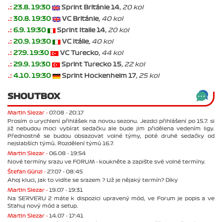
.:
23.8. 19:30
Sprint Británie 14
, 20 kol
.:
30.8. 19:30
VC Británie
, 40 kol
.:
6.9. 19:30
Sprint Italie 14
, 20 kol
.:
20.9. 19:30
VC Itálie
, 40 kol
.:
27.9. 19:30
VC Turecko
, 44 kol
.:
29.9. 19:30
Sprint Turecko 15
, 22 kol
.:
4.10. 19:30
Sprint Hockenheim 17
, 25 kol
SHOUTBOX
Martin Slezar -
07.08 - 20:17
Prosím o urychlení přihlášek na novou sezonu. Jezdci přihlášení po 15.7. si
již nebudou moci vybírat sedačku ale bude jim přidělena vedením ligy.
Přednostně se budou obsazovat volné týmy, poté druhé sedačky od
nejslabších týmů. Rozdělení týmů 16.7.
Martin Slezar -
06.08 - 19:54
Nové termíny srazu ve FORUM - koukněte a zapište své volné termíny.
Štefan Günzl -
27.07 - 08:45
Ahoj kluci, jak to vidíte se srazem ? Už je nějaký termín? Díky
Martin Slezar -
19.07 - 19:31
Na SERVERU 2 máte k dispozici upravený mód, ve Forum je popis a ve
Stahuj nový mód a setup.
Martin Slezar -
14.07 - 17:41