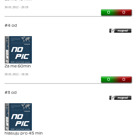
30.01.2012 - 20:19
0
0
#4 od
Za me 60min
30.01.2012 - 18:36
0
0
#3 od
hlasuju pro 45 min