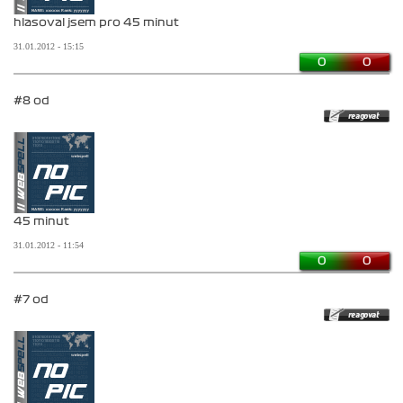
hlasoval jsem pro 45 minut
31.01.2012 - 15:15
0
0
#8 od
45 minut
31.01.2012 - 11:54
0
0
#7 od