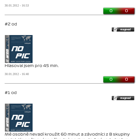
30.01.2012 - 16:53
0
0
#2 od
Hlasoval jsem pro 45 min.
30.01.2012 - 16:40
0
0
#1 od
Mě osobně nevadí kroužit 60 minut a závodníci z B skupiny