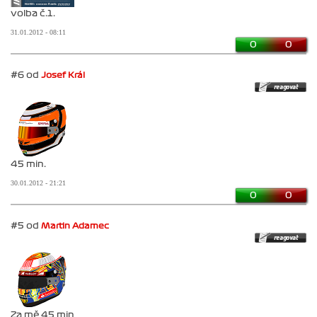
volba č.1.
31.01.2012 - 08:11
0
0
#6 od
Josef Král
45 min.
30.01.2012 - 21:21
0
0
#5 od
Martin Adamec
Za mě 45 min