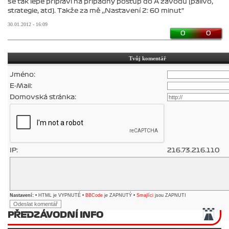
se tak lépe připraví na případný postup do A závodu (palivo,
strategie, atd). Takže za mě ,,Nastavení 2: 60 minut"
30.01.2012 - 16:09
0
0
Tvůj komentář
Jméno:
E-Mail:
Domovská stránka:
IP:
216.73.216.110
Nastavení:
• HTML je VYPNUTÉ •
BBCode
je ZAPNUTÝ •
Smajlíci
jsou ZAPNUTI
PŘEDZÁVODNÍ INFO