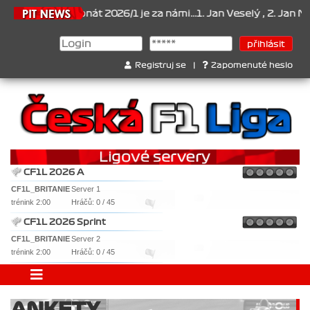
6
Šampionát 2026/1 je za námi...1. Jan Veselý , 2. Jan Nováček , 
Registruj se
|
Zapomenuté heslo
CF1L 2026 A
CF1L_BRITANIE
Server 1
trénink 2:00
Hráčů: 0 / 45
CF1L 2026 Sprint
CF1L_BRITANIE
Server 2
trénink 2:00
Hráčů: 0 / 45
ANKETY