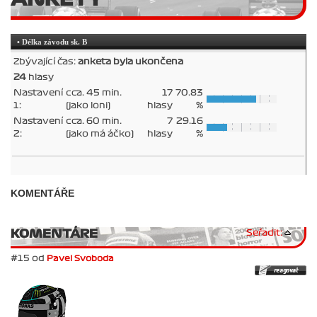
• Délka závodu sk. B
Zbývající čas:
anketa byla ukončena
24
hlasy
Nastavení
cca. 45 min.
17
70.83
1:
(jako loni)
hlasy
%
Nastavení
cca. 60 min.
7
29.16
2:
(jako má áčko)
hlasy
%
KOMENTÁŘE
KOMENTÁRE
Seřadit:
#15 od
Pavel Svoboda