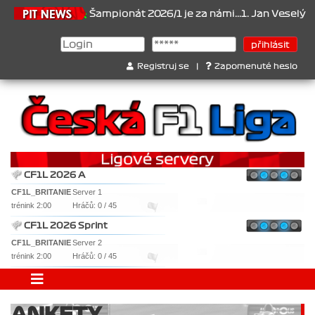
6.2026
Šampionát 2026/1 je za námi...1. Jan Veselý , 2. Jan Nová
Registruj se
|
Zapomenuté heslo
CF1L 2026 A
CF1L_BRITANIE
Server 1
trénink 2:00
Hráčů: 0 / 45
CF1L 2026 Sprint
CF1L_BRITANIE
Server 2
trénink 2:00
Hráčů: 0 / 45
ANKETY