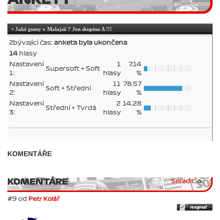
• Jaké gumy v Malajsii ? Jen skupina A !!!
Zbývající čas:
anketa byla ukončena
14
hlasy
Nastavení
1
7.14
Supersoft + Soft
1:
hlasy
%
Nastavení
11
78.57
Soft + Střední
2:
hlasy
%
Nastavení
2
14.28
Střední + Tvrdá
3:
hlasy
%
KOMENTÁŘE
KOMENTÁRE
Seřadit:
#9 od
Petr Kolář