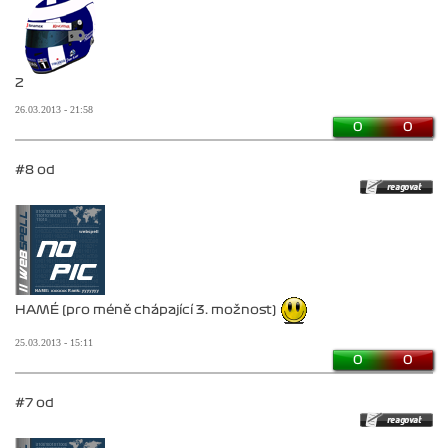
2
26.03.2013 - 21:58
0
0
#8 od
HAMÉ (pro méně chápající 3. možnost)
25.03.2013 - 15:11
0
0
#7 od