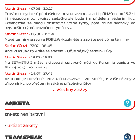
Martin Slezar -
07.08 - 20:17
Prosím o urychlení přihlášek na novou sezonu. Jezdci přihlášení po 15.7. si
již nebudou moci vybírat sedačku ale bude jim přidělena vedením ligy.
Přednostně se budou obsazovat volné týmy, poté druhé sedačky od
nejslabších týmů. Rozdělení týmů 16.7.
Martin Slezar -
06.08 - 19:54
Nové termíny srazu ve FORUM - koukněte a zapište své volné termíny.
Štefan Günzl -
27.07 - 08:45
Ahoj kluci, jak to vidíte se srazem ? Už je nějaký termín? Díky
Martin Slezar -
19.07 - 19:31
Na SERVERU 2 máte k dispozici upravený mód, ve Forum je popis a ve
Stahuj nový mód a setup.
Martin Slezar -
14.07 - 17:41
Ve forum je otevřené téma Módu 2026/2 - tam směřujte vaše názory a
připomínky, po přečtení krátkého příspěvku. Díky
Všechny zprávy
ANKETA
anketa není aktivní
•
ukázat ankety
TEAMSPEAK