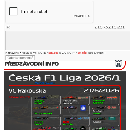
IP:
216.73.216.231
Nastavení:
• HTML je VYPNUTÉ •
BBCode
je ZAPNUTÝ •
Smajlíci
jsou ZAPNUTI
PŘEDZÁVODNÍ INFO