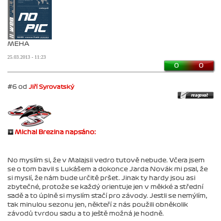
MEHA
25.03.2013 - 11:23
0
0
#6 od
Jiří Syrovatský
Michal Brezina napsáno:
No myslím si, že v Malajsii vedro tutově nebude. Včera jsem
se o tom bavil s Lukášem a dokonce Jarda Novák mi psal, že
si myslí, že nám bude určitě pršet. Jinak ty hardy jsou asi
zbytečné, protože se každý orientuje jen v měkké a střední
sadě a to úplně si myslím stačí pro závody. Jestli se nemýlím,
tak minulou sezonu jen, někteří z nás použili obněkolik
závodů tvrdou sadu a to ještě možná je hodně.