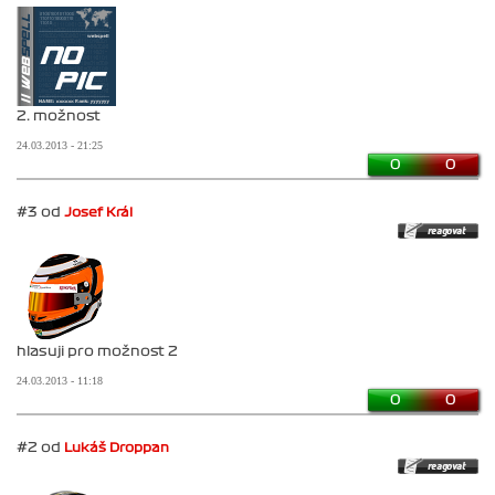
2. možnost
24.03.2013 - 21:25
0
0
#3 od
Josef Král
hlasuji pro možnost 2
24.03.2013 - 11:18
0
0
#2 od
Lukáš Droppan