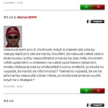
25.03.2013 - 11:16
0
0
#5 od
1. Michal GDPR
Hlasoval jsem pro 2. možnost i když si nejsem jist zda by
nebyly lepší pro závod hardy. Doufám, že nebude velké vedro
jinak budou softy nepoužitelný a hardy by pak měly mnohem
větší uplatnění i s ohledem na velké opotřebení ostatních
směsí. Otázka je zda ty směsi ještě trochu změkčit, protože to
vypadá, že hardů se všichni bojí ? Takhle to vypadá, že se na
jaře hardy nepoužijí vůbec nikde, protože kde jinde je využít,
když ne v Malajsii ?
25.03.2013 - 10:45
0
0
#4 od