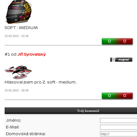
SOFT - MEDIUM
23.03.2013 - 22:56
0
0
#1 od
Jiří Syrovatský
Hlasoval jsem pro 2. soft - medium.
23.03.2013 - 20:39
0
0
Tvůj komentář
Jméno:
E-Mail:
Domovská stránka: