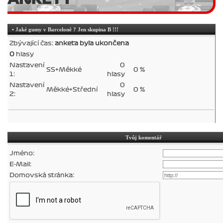
• Jaké gumy v Barceloně ? Jen skupina B !!!
Zbývající čas:
anketa byla ukončena
0
hlasy
Nastavení
0
SS+Měkké
0 %
1:
hlasy
Nastavení
0
Měkké+Střední
0 %
2:
hlasy
Tvůj komentář
Jméno:
E-Mail:
Domovská stránka: