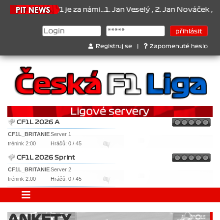
ionát 2026/1 je za námi...1. Jan Veselý , 2. Jan Nováček , 3. Jakub
Registruj se
|
Zapomenuté heslo
CF1L 2026 A
CF1L_BRITANIE
Server 1
trénink 2:00
Hráčů: 0 / 45
CF1L 2026 Sprint
CF1L_BRITANIE
Server 2
trénink 2:00
Hráčů: 0 / 45
ANKETY