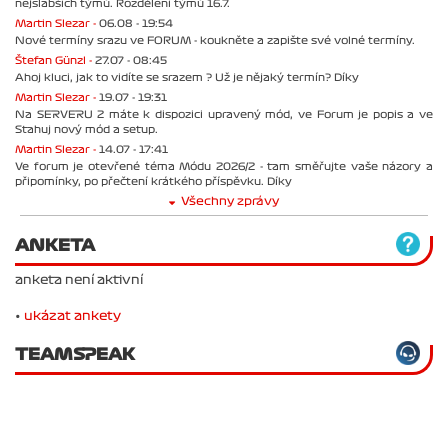
nejslabších týmů. Rozdělení týmů 16.7.
Martin Slezar -
06.08 - 19:54
Nové termíny srazu ve FORUM - koukněte a zapište své volné termíny.
Štefan Günzl -
27.07 - 08:45
Ahoj kluci, jak to vidíte se srazem ? Už je nějaký termín? Díky
Martin Slezar -
19.07 - 19:31
Na SERVERU 2 máte k dispozici upravený mód, ve Forum je popis a ve
Stahuj nový mód a setup.
Martin Slezar -
14.07 - 17:41
Ve forum je otevřené téma Módu 2026/2 - tam směřujte vaše názory a
připomínky, po přečtení krátkého příspěvku. Díky
Všechny zprávy
ANKETA
anketa není aktivní
•
ukázat ankety
TEAMSPEAK