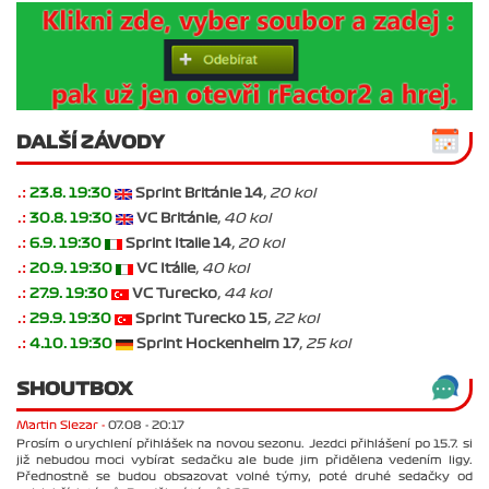
DALŠÍ ZÁVODY
.:
23.8. 19:30
Sprint Británie 14
, 20 kol
.:
30.8. 19:30
VC Británie
, 40 kol
.:
6.9. 19:30
Sprint Italie 14
, 20 kol
.:
20.9. 19:30
VC Itálie
, 40 kol
.:
27.9. 19:30
VC Turecko
, 44 kol
.:
29.9. 19:30
Sprint Turecko 15
, 22 kol
.:
4.10. 19:30
Sprint Hockenheim 17
, 25 kol
SHOUTBOX
Martin Slezar -
07.08 - 20:17
Prosím o urychlení přihlášek na novou sezonu. Jezdci přihlášení po 15.7. si
již nebudou moci vybírat sedačku ale bude jim přidělena vedením ligy.
Přednostně se budou obsazovat volné týmy, poté druhé sedačky od