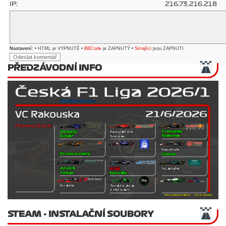
IP:
216.73.216.218
Nastavení:
• HTML je VYPNUTÉ •
BBCode
je ZAPNUTÝ •
Smajlíci
jsou ZAPNUTI
PŘEDZÁVODNÍ INFO
STEAM - INSTALAČNÍ SOUBORY