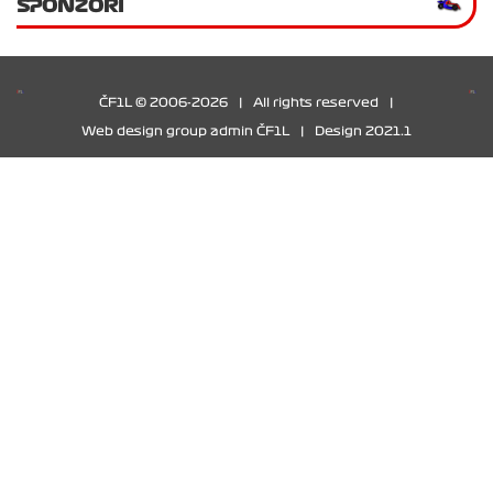
SPONZOŘI
ČF1L © 2006-2026
|
All rights reserved
|
Web design group admin ČF1L
|
Design 2021.1