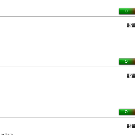
0
0
0
medium.