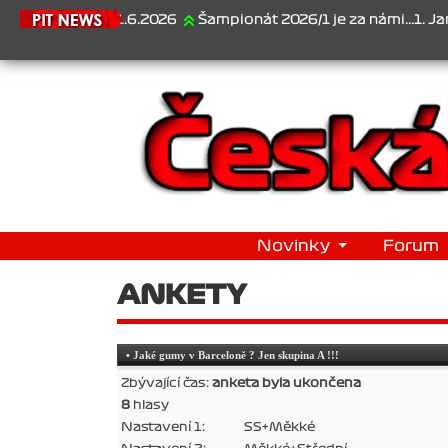
21.6.2026
Šampionát 2026/1 je za námi...1. Jan Veselý
Novinky
Forum
ANKETY
• Jaké gumy v Barceloně ? Jen skupina A !!!
Zbývající čas:
anketa byla ukončena
8
hlasy
Nastavení 1:
SS+Měkké