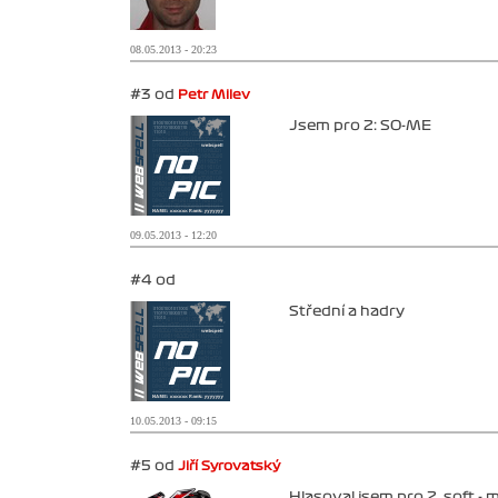
08.05.2013 - 20:23
#3 od
Petr Milev
Jsem pro 2: SO-ME
09.05.2013 - 12:20
#4 od
Střední a hadry
10.05.2013 - 09:15
#5 od
Jiří Syrovatský
Hlasoval jsem pro 2. soft - 