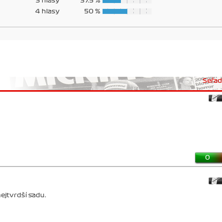
3 hlasy
37.5 %
4 hlasy
50 %
Seřadi
0
nejtvrdší sadu.