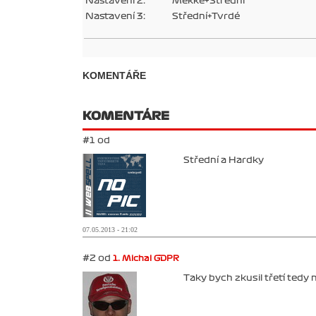
Nastavení 2:
Měkké+Střední
Nastavení 3:
Střední+Tvrdé
KOMENTÁŘE
KOMENTÁRE
#1 od
Střední a Hardky
07.05.2013 - 21:02
#2 od
1. Michal GDPR
Taky bych zkusil třetí tedy 