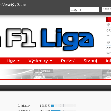
 , 2. Jan Nováček , 3. Jakub Chmelík , Pohár konstruktérů : 1. Ferr
CF
tré
CF
tré
Liga
Výsledky
Počasí
Stahuj
In
1 hlasy
12.5 %