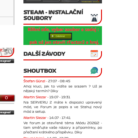
STEAM - INSTALAČNÍ
SOUBORY
t:
DALŠÍ ZÁVODY
SHOUTBOX
Štefan Günzl -
27.07 - 08:45
Ahoj kluci, jak to vidíte se srazem ? Už je
nějaký termín? Díky
Martin Slezar -
19.07 - 19:31
0
Na SERVERU 2 máte k dispozici upravený
mód, ve Forum je popis a ve Stahuj nový
mód a setup.
Martin Slezar -
14.07 - 17:41
Ve forum je otevřené téma Módu 2026/2 -
tam směřujte vaše názory a připomínky, po
přečtení krátkého příspěvku. Díky