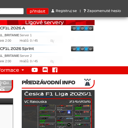
ari . 2. Williams , 3. RedBull ..... SprintCup - 1. Jan Nováček , 2
Registruj se
|
Zapomenuté heslo
CF1L 2026 A
1L_BRITANIE
Server 1
nink 2:00
Hráčů: 0 / 45
CF1L 2026 Sprint
1L_BRITANIE
Server 2
nink 2:00
Hráčů: 0 / 45
formace
PŘEDZÁVODNÍ INFO