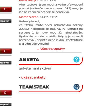
Pavel Hajný -
14.07 - 17:29
Ahoj testoval jsem mod. a velké překvapení
pro mě je otevřen serup.. jinak (DRS) reaguje
0
jen na zadní na předek se neotevírá.
Martin Slezar -
14.07 - 11:53
Vážení přátelé,
ve Stahuj máte první ochutnávku sezony
2026/2. K dispozici je Trať, AUTA i Setup a na
serveru 1 je nový mod již nainstalován.
Vyzkoušejte a dejte vědět. Kdyby jste cokoli
potřebovali, napište nebo jakkoli kontaktujte
a já vám vše vysvětlí
Všechny zprávy
0
ANKETA
anketa není aktivní
•
ukázat ankety
TEAMSPEAK
0