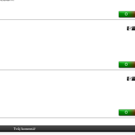
0
0
0
Tvůj komentář