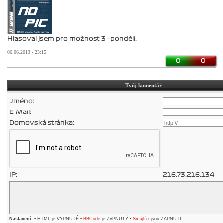
Hlasoval jsem pro možnost 3 - pondělí.
06.06.2013 - 23:15
0
0
Tvůj komentář
Jméno:
E-Mail:
Domovská stránka:
IP:
216.73.216.134
Nastavení:
• HTML je VYPNUTÉ •
BBCode
je ZAPNUTÝ •
Smajlíci
jsou ZAPNUTI