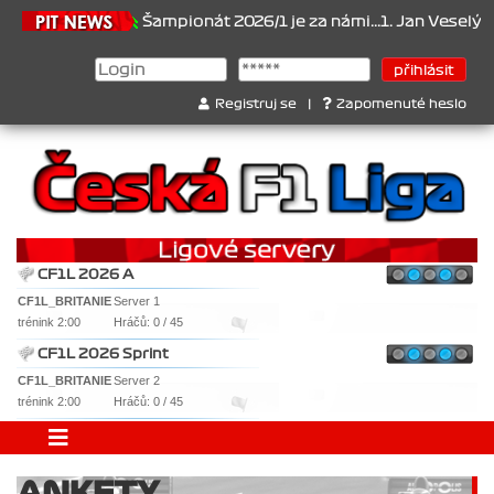
.6.2026
Šampionát 2026/1 je za námi...1. Jan Veselý , 2. Jan Nová
Registruj se
|
Zapomenuté heslo
CF1L 2026 A
CF1L_BRITANIE
Server 1
trénink 2:00
Hráčů: 0 / 45
CF1L 2026 Sprint
CF1L_BRITANIE
Server 2
trénink 2:00
Hráčů: 0 / 45
ANKETY