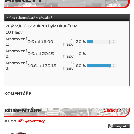
• Čas a datum konání závodu A
Zbývající čas:
anketa byla ukončena
10
hlasy
Nastavení
2
9.6 od 18:00
20 %
1:
hlasy
Nastavení
0
9.6. od 20:15
0 %
2:
hlasy
Nastavení
8
10.6. od 20:15
80 %
3:
hlasy
KOMENTÁŘE
KOMENTÁRE
Seřadit:
#1 od
Jiří Syrovatský