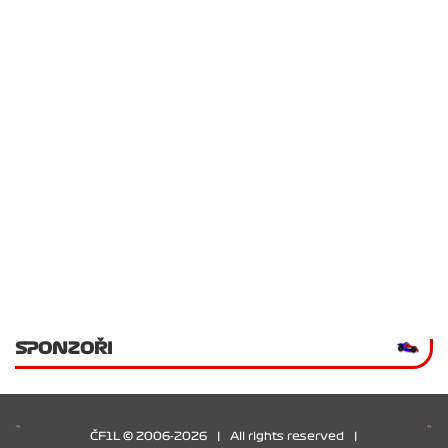
SPONZOŘI
ČF1L © 2006-2026
|
All rights reserved
|