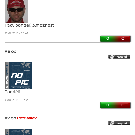
Taky pondělí. 3.možnost
02.06.2013 - 23:45
0
0
#6 od
Pondělí
03.06.2013 - 15:32
0
0
#7 od
Petr Milev