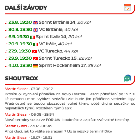
DALŠÍ ZÁVODY
.:
23.8. 19:30
Sprint Británie 14
, 20 kol
.:
30.8. 19:30
VC Británie
, 40 kol
.:
6.9. 19:30
Sprint Italie 14
, 20 kol
.:
20.9. 19:30
VC Itálie
, 40 kol
.:
27.9. 19:30
VC Turecko
, 44 kol
.:
29.9. 19:30
Sprint Turecko 15
, 22 kol
.:
4.10. 19:30
Sprint Hockenheim 17
, 25 kol
SHOUTBOX
Martin Slezar -
07.08 - 20:17
Prosím o urychlení přihlášek na novou sezonu. Jezdci přihlášení po 15.7. si
již nebudou moci vybírat sedačku ale bude jim přidělena vedením ligy.
Přednostně se budou obsazovat volné týmy, poté druhé sedačky od
nejslabších týmů. Rozdělení týmů 16.7.
Martin Slezar -
06.08 - 19:54
Nové termíny srazu ve FORUM - koukněte a zapište své volné termíny.
Štefan Günzl -
27.07 - 08:45
Ahoj kluci, jak to vidíte se srazem ? Už je nějaký termín? Díky
Martin Slezar -
19.07 - 19:31