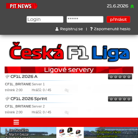
21.6.2026
Šampion
Registruj se
|
Zapomenuté heslo
CF1L 2026 A
CF1L_BRITANIE
Server 1
trénink 2:00
Hráčů: 0 / 45
CF1L 2026 Sprint
CF1L_BRITANIE
Server 2
trénink 2:00
Hráčů: 0 / 45