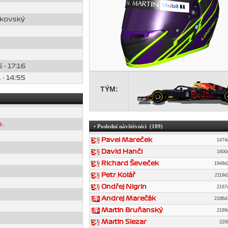
ukovský
 - 17:16
 - 14:55
TÝM:
.
• Poslední návštěvníci (109)
Pavel Mareček
147
David Hančl
160
Richard Ševeček
1948
Petr Kolář
2119
Ondřej Nigrin
216
Andrej Marečák
2186
Martin Bruňanský
218
Martin Slezar
220