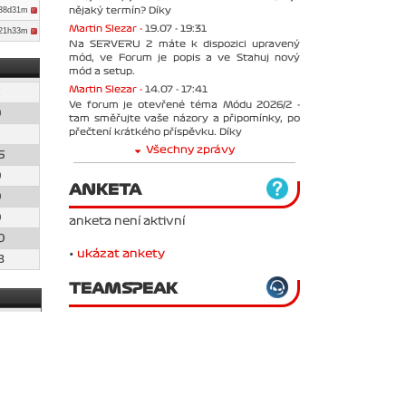
nějaký termín? Díky
38d31m
Martin Slezar -
19.07 - 19:31
d21h33m
Na SERVERU 2 máte k dispozici upravený
mód, ve Forum je popis a ve Stahuj nový
mód a setup.
Martin Slezar -
14.07 - 17:41
2
Ve forum je otevřené téma Módu 2026/2 -
0
tam směřujte vaše názory a připomínky, po
přečtení krátkého příspěvku. Díky
1
Všechny zprávy
5
0
ANKETA
0
0
anketa není aktivní
0
•
ukázat ankety
8
TEAMSPEAK