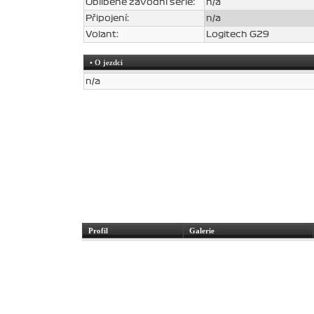
Oblíbené závodní série:
n/a
Připojení:
n/a
Volant:
Logitech G29
• O jezdci
n/a
Profil
Galerie