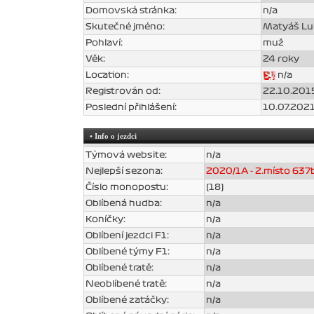
Domovská stránka:
n/a
Skutečné jméno:
Matyáš L
Pohlaví:
muž
Věk:
24 roky
Location:
n/a
Registrován od:
22.10.2015
Poslední přihlášení:
10.07.2021
• Info o jezdci
Týmová website:
n/a
Nejlepší sezona:
2020/1A - 2.místo 637b
Číslo monopostu:
(18)
Oblíbená hudba:
n/a
Koníčky:
n/a
Oblíbení jezdci F1:
n/a
Oblíbené týmy F1:
n/a
Oblíbené tratě:
n/a
Neoblíbené tratě:
n/a
Oblíbené zatáčky:
n/a