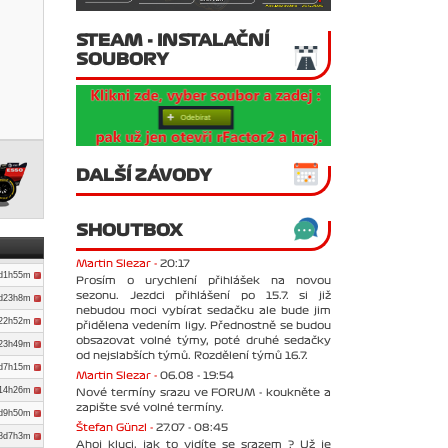
STEAM - INSTALAČNÍ
SOUBORY
DALŠÍ ZÁVODY
SHOUTBOX
Martin Slezar -
20:17
4d1h55m
Prosím o urychlení přihlášek na novou
sezonu. Jezdci přihlášení po 15.7. si již
0d23h8m
nebudou moci vybírat sedačku ale bude jim
d22h52m
přidělena vedením ligy. Přednostně se budou
obsazovat volné týmy, poté druhé sedačky
d23h49m
od nejslabších týmů. Rozdělení týmů 16.7.
7d7h15m
Martin Slezar -
06.08 - 19:54
d14h26m
Nové termíny srazu ve FORUM - koukněte a
zapište své volné termíny.
9d9h50m
Štefan Günzl -
27.07 - 08:45
8d7h3m
Ahoj kluci, jak to vidíte se srazem ? Už je