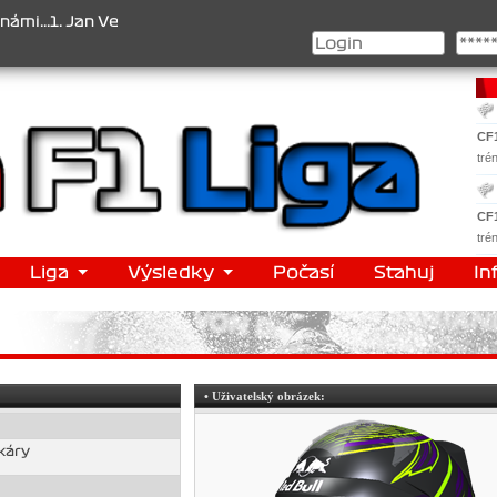
1. Jan Veselý , 2. Jan Nováček , 3. Jakub Chmelík , Pohár konstruk
CF
tré
CF
tré
Liga
Výsledky
Počasí
Stahuj
In
• Uživatelský obrázek:
káry