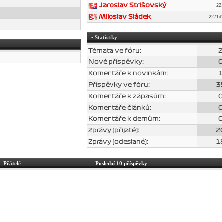
Jaroslav Strišovský
22
Miloslav Sládek
2271
• Statistiky
Témata ve fóru:
Nové příspěvky:
Komentáře k novinkám:
Příspěvky ve fóru:
3
Komentáře k zápasùm:
Komentáře článků:
Komentáře k demům:
Zprávy (přijaté):
2
Zprávy (odeslané):
1
Přátelé
Poslední 10 příspěvky