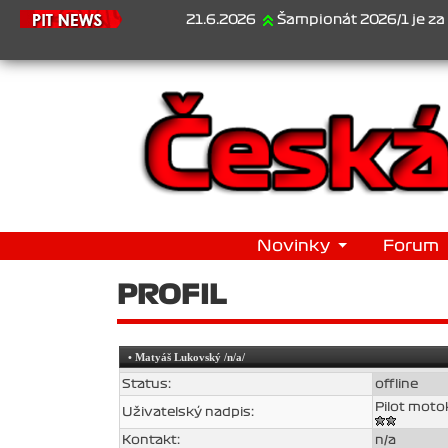
21.6.2026
Šampionát 2026/1 je za námi...
Novinky
Forum
PROFIL
•
Matyáš Lukovský
/n/a/
Status:
offline
Pilot moto
Uživatelský nadpis:
Kontakt:
n/a