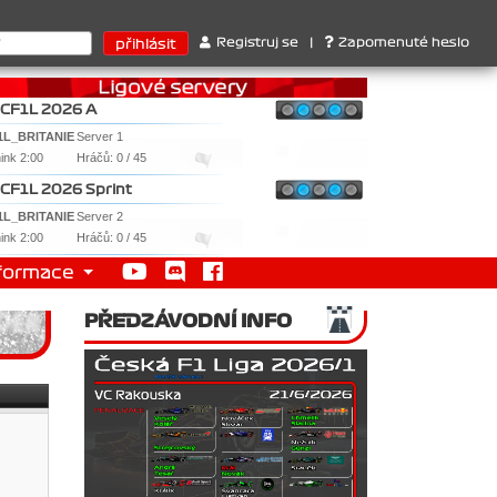
térů : 1. Ferrari . 2. Williams , 3. RedBull ..... SprintCup - 1. J
Registruj se
|
Zapomenuté heslo
CF1L 2026 A
1L_BRITANIE
Server 1
nink 2:00
Hráčů: 0 / 45
CF1L 2026 Sprint
1L_BRITANIE
Server 2
nink 2:00
Hráčů: 0 / 45
formace
PŘEDZÁVODNÍ INFO