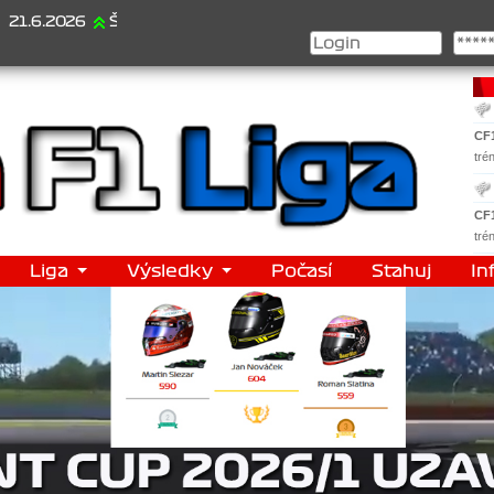
026
Šampionát 2026/1 je za námi...1. Jan Veselý , 2. Jan Nováček 
CF
tré
CF
tré
Liga
Výsledky
Počasí
Stahuj
In