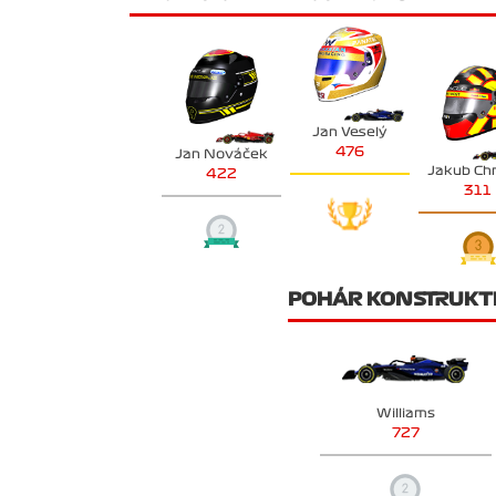
Jan Veselý
476
Jan Nováček
Jakub Ch
422
311
POHÁR KONSTRUKT
Williams
727