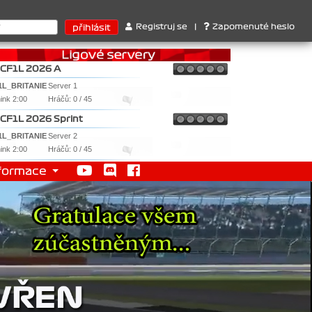
, 3. Jakub Chmelík , Pohár konstruktérů : 1. Ferrari . 2. Williams 
Registruj se
|
Zapomenuté heslo
CF1L 2026 A
1L_BRITANIE
Server 1
nink 2:00
Hráčů: 0 / 45
CF1L 2026 Sprint
1L_BRITANIE
Server 2
nink 2:00
Hráčů: 0 / 45
formace