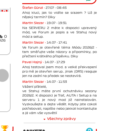
Štefan Günzl -
27.07 - 08:45
Ahoj kluci, jak to vidíte se srazem ? Už je
nějaký termín? Díky
Martin Slezar -
19.07 - 19:31
Na SERVERU 2 máte k dispozici upravený
mód, ve Forum je popis a ve Stahuj nový
0
mód a setup.
026
Martin Slezar -
14.07 - 17:41
Ve forum je otevřené téma Módu 2026/2 -
tam směřujte vaše názory a připomínky, po
přečtení krátkého příspěvku. Díky
Pavel Hajný -
14.07 - 17:29
Ahoj testoval jsem mod. a velké překvapení
pro mě je otevřen serup.. jinak (DRS) reaguje
jen na zadní na předek se neotevírá.
Martin Slezar -
14.07 - 11:53
Vážení přátelé,
ve Stahuj máte první ochutnávku sezony
2026/2. K dispozici je Trať, AUTA i Setup a na
serveru 1 je nový mod již nainstalován.
Vyzkoušejte a dejte vědět. Kdyby jste cokoli
potřebovali, napište nebo jakkoli kontaktujte
a já vám vše vysvětlí
Všechny zprávy