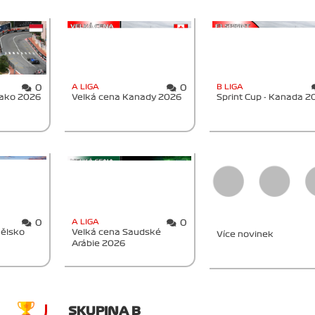
A LIGA
B LIGA
0
0
nako 2026
Velká cena Kanady 2026
Sprint Cup - Kanada 2
A LIGA
0
0
nělsko
Velká cena Saudské
Více novinek
Arábie 2026
SKUPINA B