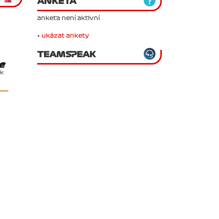
ANKETA
anketa není aktivní
•
ukázat ankety
TEAMSPEAK
ěk