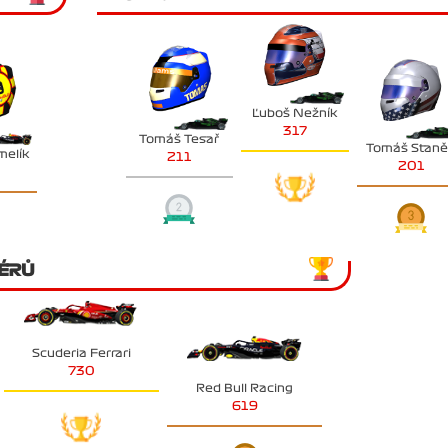
Ľuboš Nežník
317
Tomáš Tesař
Tomáš Stan
melík
211
201
ÉRŮ
Scuderia Ferrari
730
Red Bull Racing
619