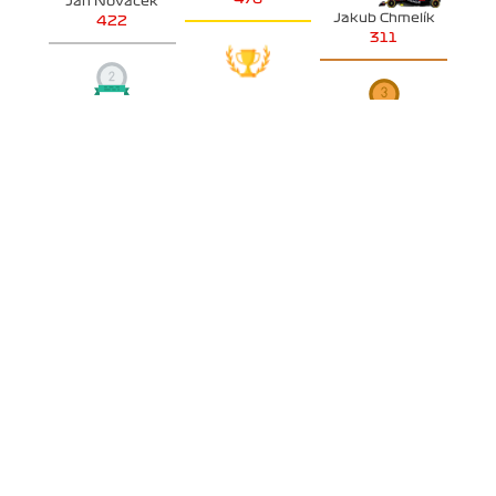
Jan Nováček
Jakub Chmelík
422
311
SKUPINA B
Ľuboš Nežník
317
Tomáš Tesař
Tomáš Staněk
211
201
POHÁR KONSTRUKTÉRŮ