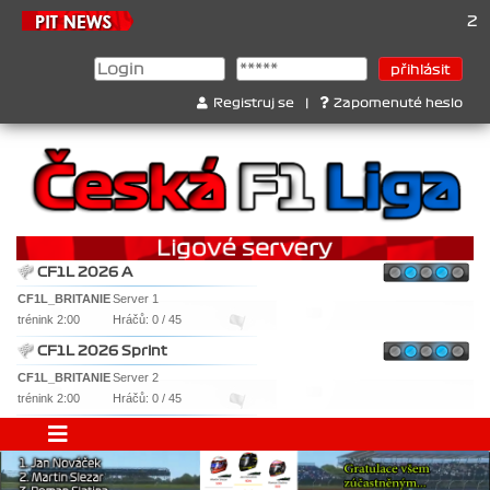
21.6.2
Registruj se
|
Zapomenuté heslo
CF1L 2026 A
CF1L_BRITANIE
Server 1
trénink 2:00
Hráčů: 0 / 45
CF1L 2026 Sprint
CF1L_BRITANIE
Server 2
trénink 2:00
Hráčů: 0 / 45