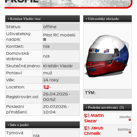
•
Kristian Vladár
/n/a/
• Uživatelský obrázek:
Status:
offline
Uživatelský
Pilot RC modelů
nadpis:
Kontakt:
n/a
Domovská
n/a
stránka:
Skutečné jméno:
Kristián Vladár
Pohlaví:
muž
Věk:
14 roky
Location:
-
TÝM:
26.04.2026 -
Registrován od:
00:52
Poslední
20.07.2026 -
• Poslední návštěvníci (3)
přihlášení:
10:04
Martin
2d1h45m
Slezar
• Info o jezdci
Jakub
92d7h51m
Týmová
Chmelík
n/a