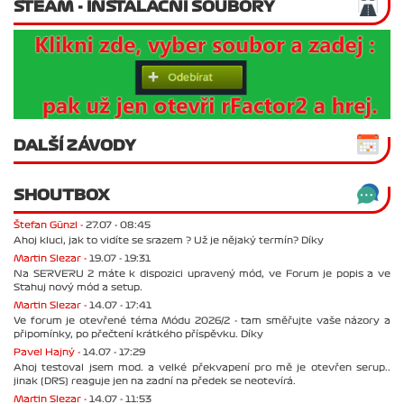
STEAM - INSTALAČNÍ SOUBORY
DALŠÍ ZÁVODY
SHOUTBOX
Štefan Günzl -
27.07 - 08:45
Ahoj kluci, jak to vidíte se srazem ? Už je nějaký termín? Díky
Martin Slezar -
19.07 - 19:31
Na SERVERU 2 máte k dispozici upravený mód, ve Forum je popis a ve
Stahuj nový mód a setup.
Martin Slezar -
14.07 - 17:41
Ve forum je otevřené téma Módu 2026/2 - tam směřujte vaše názory a
připomínky, po přečtení krátkého příspěvku. Díky
Pavel Hajný -
14.07 - 17:29
Ahoj testoval jsem mod. a velké překvapení pro mě je otevřen serup..
jinak (DRS) reaguje jen na zadní na předek se neotevírá.
Martin Slezar -
14.07 - 11:53