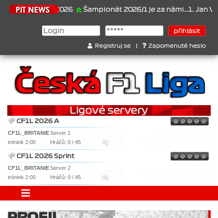
21.6.2026
Šampionát 2026/1 je za námi...1. Jan Veselý 
Registruj se
|
Zapomenuté heslo
CF1L 2026 A
CF1L_BRITANIE
Server 1
trénink 2:00
Hráčů: 0 / 45
CF1L 2026 Sprint
CF1L_BRITANIE
Server 2
trénink 2:00
Hráčů: 0 / 45
PROFIL