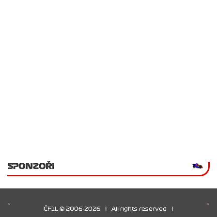
SPONZOŘI
ČF1L © 2006-2026
|
All rights reserved
|