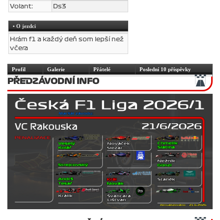
Volant:
Ds3
• O jezdci
Hrám f1 a každý deň som lepší než
včera
Profil
Galerie
Přátelé
Poslední 10 příspěvky
PŘEDZÁVODNÍ INFO