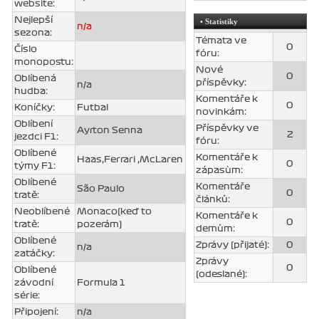
website:
Nejlepší
• Statistiky
n/a
sezona:
Témata ve
0
Číslo
fóru:
monopostu:
Nové
0
Oblíbená
příspěvky:
n/a
hudba:
Komentáře k
0
Koníčky:
Futbal
novinkám:
Oblíbení
Příspěvky ve
Ayrton Senna
2
jezdci F1:
fóru:
Oblíbené
Komentáře k
Haas,Ferrari ,McLaren
0
týmy F1:
zápasùm:
Oblíbené
Komentáře
São Paulo
0
tratě:
článků:
Neoblíbené
Monaco(keď to
Komentáře k
0
tratě:
pozerám)
demům:
Oblíbené
Zprávy (přijaté):
0
n/a
zatáčky:
Zprávy
0
Oblíbené
(odeslané):
závodní
Formula 1
série:
Připojení:
n/a