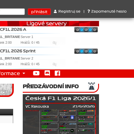
uktérů : 1. Ferrari . 2. Williams , 3. RedBull ..... SprintCup - 1.
Registruj se
|
Zapomenuté heslo
CF1L 2026 A
1L_BRITANIE
Server 1
nink 2:00
Hráčů: 0 / 45
CF1L 2026 Sprint
1L_BRITANIE
Server 2
nink 2:00
Hráčů: 0 / 45
formace
PŘEDZÁVODNÍ INFO