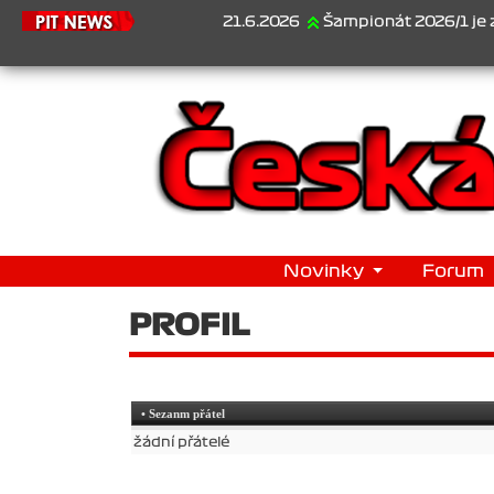
21.6.2026
Šampionát 2026/1 je za námi.
Novinky
Forum
PROFIL
• Sezanm přátel
žádní přátelé