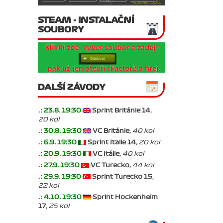
STEAM - INSTALAČNÍ
SOUBORY
DALŠÍ ZÁVODY
.:
23.8. 19:30
Sprint Británie 14
,
20 kol
.:
30.8. 19:30
VC Británie
, 40 kol
.:
6.9. 19:30
Sprint Italie 14
, 20 kol
.:
20.9. 19:30
VC Itálie
, 40 kol
.:
27.9. 19:30
VC Turecko
, 44 kol
.:
29.9. 19:30
Sprint Turecko 15
,
22 kol
.:
4.10. 19:30
Sprint Hockenheim
17
, 25 kol