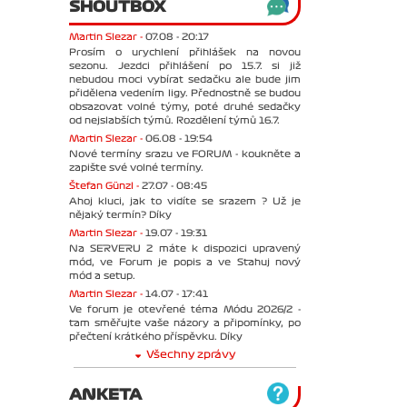
SHOUTBOX
Martin Slezar -
07.08 - 20:17
Prosím o urychlení přihlášek na novou
sezonu. Jezdci přihlášení po 15.7. si již
nebudou moci vybírat sedačku ale bude jim
přidělena vedením ligy. Přednostně se budou
obsazovat volné týmy, poté druhé sedačky
od nejslabších týmů. Rozdělení týmů 16.7.
Martin Slezar -
06.08 - 19:54
Nové termíny srazu ve FORUM - koukněte a
zapište své volné termíny.
Štefan Günzl -
27.07 - 08:45
Ahoj kluci, jak to vidíte se srazem ? Už je
nějaký termín? Díky
Martin Slezar -
19.07 - 19:31
Na SERVERU 2 máte k dispozici upravený
mód, ve Forum je popis a ve Stahuj nový
mód a setup.
Martin Slezar -
14.07 - 17:41
Ve forum je otevřené téma Módu 2026/2 -
tam směřujte vaše názory a připomínky, po
přečtení krátkého příspěvku. Díky
Všechny zprávy
ANKETA