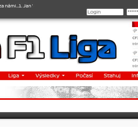
..1. Jan Veselý , 2. Jan Nováček , 3. Jakub Chmelík , Pohár konstr
CF
tré
CF
tré
Liga
Výsledky
Počasí
Stahuj
In