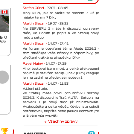
Štefan Günzl -
27.07 - 08:45
Ahoj kluci, jak to vidíte se srazem ? Už je
nějaký termín? Díky
Martin Slezar -
19.07 - 19:31
Na SERVERU 2 máte k dispozici upravený
mód, ve Forum je popis a ve Stahuj nový
0
mód a setup.
026
Martin Slezar -
14.07 - 17:41
Ve forum je otevřené téma Módu 2026/2 -
tam směřujte vaše názory a připomínky, po
přečtení krátkého příspěvku. Díky
Pavel Hajný -
14.07 - 17:29
Ahoj testoval jsem mod. a velké překvapení
pro mě je otevřen serup.. jinak (DRS) reaguje
jen na zadní na předek se neotevírá.
Martin Slezar -
14.07 - 11:53
Vážení přátelé,
ve Stahuj máte první ochutnávku sezony
2026/2. K dispozici je Trať, AUTA i Setup a na
serveru 1 je nový mod již nainstalován.
Vyzkoušejte a dejte vědět. Kdyby jste cokoli
potřebovali, napište nebo jakkoli kontaktujte
a já vám vše vysvětlí
Všechny zprávy