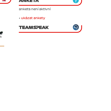
ANKETA
anketa není aktivní
•
ukázat ankety
TEAMSPEAK
ěk