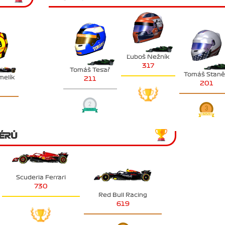
Ľuboš Nežník
317
Tomáš Tesař
Tomáš Stan
melík
211
201
ÉRŮ
Scuderia Ferrari
730
Red Bull Racing
619