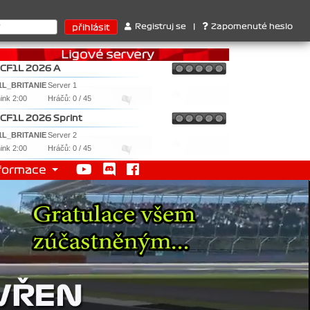
3. Jakub Chmelík , Pohár konstruktérů : 1. Ferrari . 2. Williams ,
Registruj se
|
Zapomenuté heslo
CF1L 2026 A
1L_BRITANIE
Server 1
nink 2:00
Hráčů: 0 / 45
CF1L 2026 Sprint
1L_BRITANIE
Server 2
nink 2:00
Hráčů: 0 / 45
formace