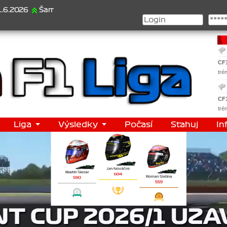
26
Šampionát 2026/1 je za námi...1. Jan Veselý , 2. Jan Nováček , 
CF
tré
CF
tré
Liga
Výsledky
Počasí
Stahuj
In