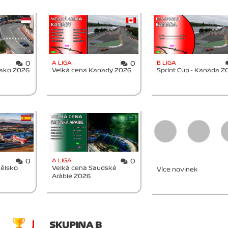
A LIGA
B LIGA
0
0
nako 2026
Velká cena Kanady 2026
Sprint Cup - Kanada 2
A LIGA
0
0
nělsko
Velká cena Saudské
Více novinek
Arábie 2026
SKUPINA B