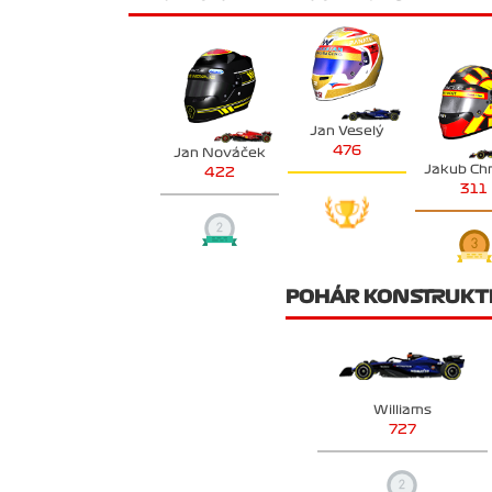
Jan Veselý
476
Jan Nováček
Jakub Ch
422
311
POHÁR KONSTRUKT
Williams
727