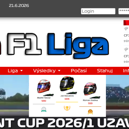
1.6.2026
Šampionát 2026/1 je za námi...1. Jan Veselý , 2. Jan No
CF
tré
CF
tré
Liga
Výsledky
Počasí
Stahuj
In