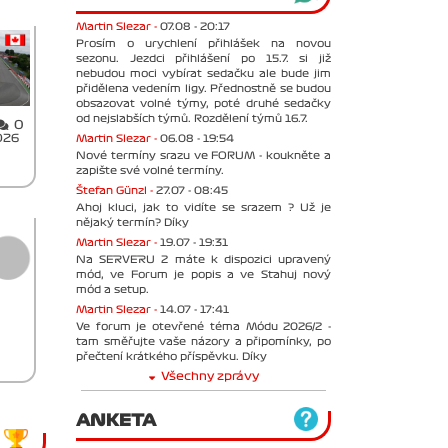
Martin Slezar -
07.08 - 20:17
Prosím o urychlení přihlášek na novou
sezonu. Jezdci přihlášení po 15.7. si již
nebudou moci vybírat sedačku ale bude jim
přidělena vedením ligy. Přednostně se budou
obsazovat volné týmy, poté druhé sedačky
od nejslabších týmů. Rozdělení týmů 16.7.
0
Martin Slezar -
06.08 - 19:54
026
Nové termíny srazu ve FORUM - koukněte a
zapište své volné termíny.
Štefan Günzl -
27.07 - 08:45
Ahoj kluci, jak to vidíte se srazem ? Už je
nějaký termín? Díky
Martin Slezar -
19.07 - 19:31
Na SERVERU 2 máte k dispozici upravený
mód, ve Forum je popis a ve Stahuj nový
mód a setup.
Martin Slezar -
14.07 - 17:41
Ve forum je otevřené téma Módu 2026/2 -
tam směřujte vaše názory a připomínky, po
přečtení krátkého příspěvku. Díky
Všechny zprávy
ANKETA