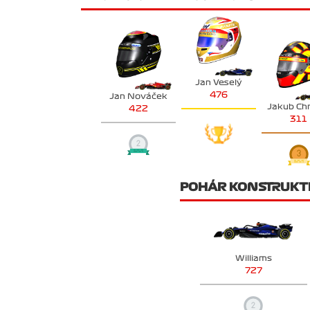
Jan Veselý
476
Jan Nováček
Jakub Ch
422
311
POHÁR KONSTRUKT
Williams
727