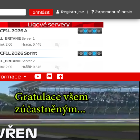
váček , 3. Jakub Chmelík , Pohár konstruktérů : 1. Ferrari . 2. Wi
Registruj se
|
Zapomenuté heslo
CF1L 2026 A
1L_BRITANIE
Server 1
nink 2:00
Hráčů: 0 / 45
CF1L 2026 Sprint
1L_BRITANIE
Server 2
nink 2:00
Hráčů: 0 / 45
formace