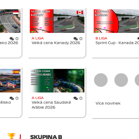
A LIGA
B LIGA
0
0
nako 2026
Velká cena Kanady 2026
Sprint Cup - Kanada 2
A LIGA
0
0
nělsko
Velká cena Saudské
Více novinek
Arábie 2026
SKUPINA B