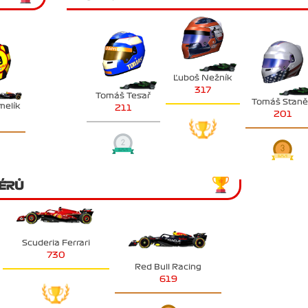
Ľuboš Nežník
317
Tomáš Tesař
Tomáš Stan
melík
211
201
ÉRŮ
Scuderia Ferrari
730
Red Bull Racing
619