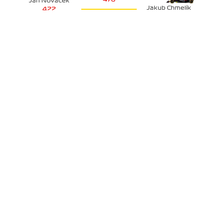
Jan Nováček
Jakub Chmelík
422
311
SKUPINA B
Ľuboš Nežník
317
Tomáš Tesař
Tomáš Staněk
211
201
POHÁR KONSTRUKTÉRŮ