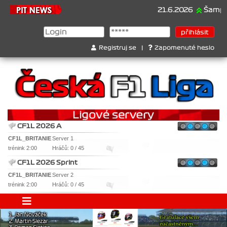
21.6.2026
Šampionát 202
Registruj se
|
Zapomenuté heslo
CF1L 2026 A
CF1L_BRITANIE
Server 1
trénink 2:00
Hráčů: 0 / 45
CF1L 2026 Sprint
CF1L_BRITANIE
Server 2
trénink 2:00
Hráčů: 0 / 45