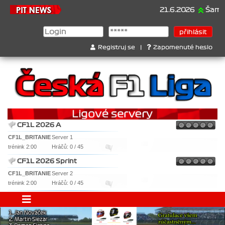
21.6.2026
Šampionát 202
Registruj se
|
Zapomenuté heslo
CF1L 2026 A
CF1L_BRITANIE
Server 1
trénink 2:00
Hráčů: 0 / 45
CF1L 2026 Sprint
CF1L_BRITANIE
Server 2
trénink 2:00
Hráčů: 0 / 45