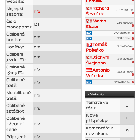
Chmelík
website:
Richard
Nejlepší
2137d18h18m
n/a
Ševeček
sezona:
Martin
Číslo
2364d9h52m
(3)
Slezar
monopostu:
2623d4h51m
Oblíbená
n/a
3317d11m
hudba:
Tomáš
3319d5h57m
Koníčky:
n/a
Pošefko
Oblíbení
n/a
Jáchym
3380d2h44m
jezdci F1:
Švejnoha
Oblíbené
n/a
Antonio
3432d13h6m
týmy F1:
Večerka
Oblíbené
3437d1h10m
n/a
tratě:
Neoblíbené
• Statistiky
n/a
tratě:
Témata ve
1
Oblíbené
fóru:
n/a
zatáčky:
Nové
0
Oblíbené
příspěvky:
závodní
n/a
Komentáře k
série:
9
novinkám:
Připojení:
n/a