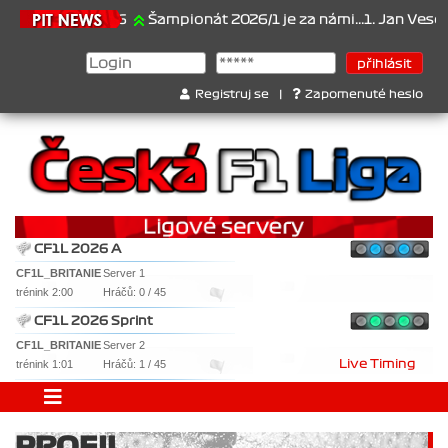
21.6.2026
Šampionát 2026/1 je za námi...1. Jan Veselý , 2.
Registruj se
|
Zapomenuté heslo
CF1L 2026 A
CF1L_BRITANIE
Server 1
trénink 2:00
Hráčů: 0 / 45
CF1L 2026 Sprint
CF1L_BRITANIE
Server 2
trénink 1:01
Hráčů: 1 / 45
Live Timing
PROFIL