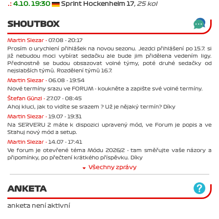
.:
4.10. 19:30
Sprint Hockenheim 17
, 25 kol
SHOUTBOX
Martin Slezar -
07.08 - 20:17
Prosím o urychlení přihlášek na novou sezonu. Jezdci přihlášení po 15.7. si
již nebudou moci vybírat sedačku ale bude jim přidělena vedením ligy.
Přednostně se budou obsazovat volné týmy, poté druhé sedačky od
nejslabších týmů. Rozdělení týmů 16.7.
Martin Slezar -
06.08 - 19:54
Nové termíny srazu ve FORUM - koukněte a zapište své volné termíny.
Štefan Günzl -
27.07 - 08:45
Ahoj kluci, jak to vidíte se srazem ? Už je nějaký termín? Díky
Martin Slezar -
19.07 - 19:31
Na SERVERU 2 máte k dispozici upravený mód, ve Forum je popis a ve
Stahuj nový mód a setup.
Martin Slezar -
14.07 - 17:41
Ve forum je otevřené téma Módu 2026/2 - tam směřujte vaše názory a
připomínky, po přečtení krátkého příspěvku. Díky
Všechny zprávy
ANKETA
anketa není aktivní