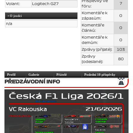
Příspěvky ve
7
Volant:
Logitech G27
fóru:
Komentáře k
• O jezdci
0
zápasùm:
n/a
Komentáře
0
článků:
Komentáře k
0
demům:
Zprávy (přijaté):
103
Zprávy
80
(odeslané):
Profil
Galerie
Přátelé
Poslední 10 příspěvky
PŘEDZÁVODNÍ INFO