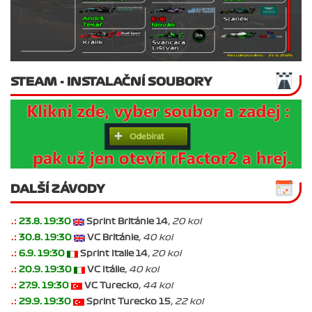
STEAM - INSTALAČNÍ SOUBORY
DALŠÍ ZÁVODY
.:
23.8. 19:30
Sprint Británie 14
, 20 kol
.:
30.8. 19:30
VC Británie
, 40 kol
.:
6.9. 19:30
Sprint Italie 14
, 20 kol
.:
20.9. 19:30
VC Itálie
, 40 kol
.:
27.9. 19:30
VC Turecko
, 44 kol
.:
29.9. 19:30
Sprint Turecko 15
, 22 kol