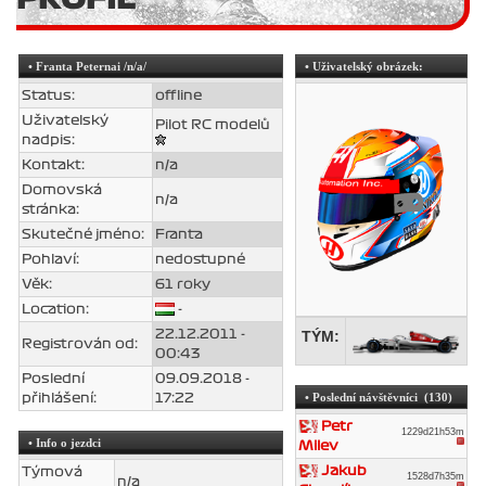
•
Franta Peternai
/n/a/
• Uživatelský obrázek:
Status:
offline
Uživatelský
Pilot RC modelů
nadpis:
Kontakt:
n/a
Domovská
n/a
stránka:
Skutečné jméno:
Franta
Pohlaví:
nedostupné
Věk:
61 roky
Location:
-
22.12.2011 -
TÝM:
Registrován od:
00:43
Poslední
09.09.2018 -
• Poslední návštěvníci (130)
přihlášení:
17:22
Petr
1229d21h53m
• Info o jezdci
Milev
Jakub
Týmová
1528d7h35m
n/a