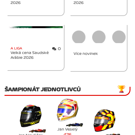
2026
2026
A LIGA
0
Velká cena Saudské
Více novinek
Arábie 2026
ŠAMPIONÁT JEDNOTLIVCŮ
Jan Veselý
476