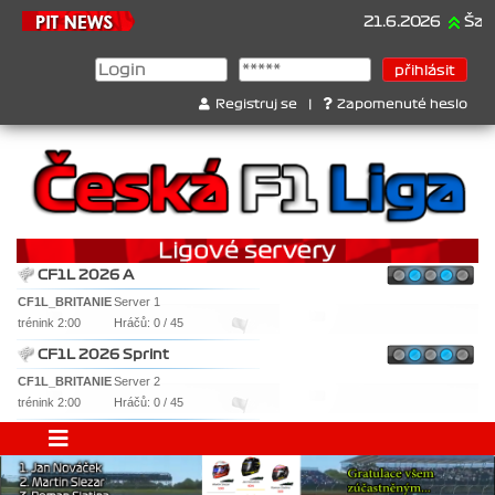
21.6.2026
Šampionát
Registruj se
|
Zapomenuté heslo
CF1L 2026 A
CF1L_BRITANIE
Server 1
trénink 2:00
Hráčů: 0 / 45
CF1L 2026 Sprint
CF1L_BRITANIE
Server 2
trénink 2:00
Hráčů: 0 / 45