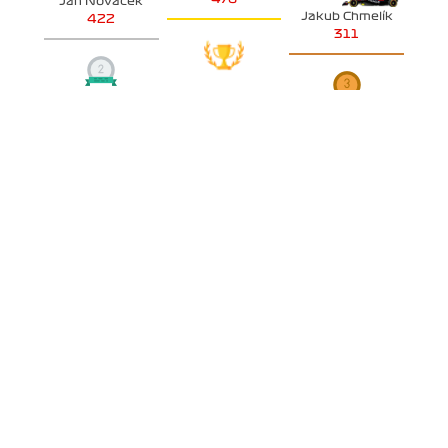
Jan Nováček
Jakub Chmelík
422
311
SKUPINA B
Ľuboš Nežník
317
Tomáš Tesař
Tomáš Staněk
211
201
POHÁR KONSTRUKTÉRŮ