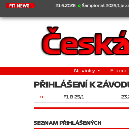
21.6.2026
Šampionát 2026/1 je za námi..
Novinky
Forum
PŘIHLÁŠENÍ K ZÁVOD
<<
F1 B 25/1
23.
SEZNAM PŘIHLÁŠENÝCH