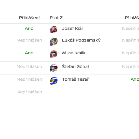
Přihlášení
Pilot 2
Přihláš
Ano
Josef Král
Nepřihl
Nepřihlášen
Lukáš Podzemský
Nepřihl
Ano
Milan Králík
Nepřihl
Nepřihlášen
Štefan Günzl
Nepřihl
Nepřihlášen
Tomáš Tesař
An
Nepřihlášen