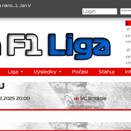
.1. Jan Veselý , 2. Jan Nováček , 3. Jakub Chmelík , Pohár konstruk
CF
tré
CF
tré
Liga
Výsledky
Počasí
Stahuj
In
U
2.2025 20:00
VC Británie