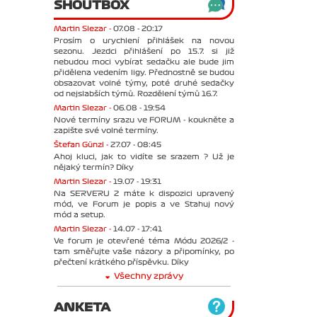
SHOUTBOX
Martin Slezar -
07.08 - 20:17
Prosím o urychlení přihlášek na novou
sezonu. Jezdci přihlášení po 15.7. si již
nebudou moci vybírat sedačku ale bude jim
přidělena vedením ligy. Přednostně se budou
obsazovat volné týmy, poté druhé sedačky
od nejslabších týmů. Rozdělení týmů 16.7.
Martin Slezar -
06.08 - 19:54
Nové termíny srazu ve FORUM - koukněte a
zapište své volné termíny.
Štefan Günzl -
27.07 - 08:45
Ahoj kluci, jak to vidíte se srazem ? Už je
nějaký termín? Díky
Martin Slezar -
19.07 - 19:31
Na SERVERU 2 máte k dispozici upravený
mód, ve Forum je popis a ve Stahuj nový
mód a setup.
Martin Slezar -
14.07 - 17:41
Ve forum je otevřené téma Módu 2026/2 -
tam směřujte vaše názory a připomínky, po
přečtení krátkého příspěvku. Díky
Všechny zprávy
ANKETA