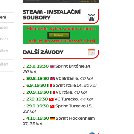
STEAM - INSTALAČNÍ
SOUBORY
ení
ášen
ášen
ášen
DALŠÍ ZÁVODY
ášen
.:
23.8. 19:30
Sprint Británie 14
,
20 kol
o
.:
30.8. 19:30
VC Británie
, 40 kol
.:
6.9. 19:30
Sprint Italie 14
, 20 kol
.:
20.9. 19:30
VC Itálie
, 40 kol
.:
27.9. 19:30
VC Turecko
, 44 kol
.:
29.9. 19:30
Sprint Turecko 15
,
22 kol
.:
4.10. 19:30
Sprint Hockenheim
17
, 25 kol