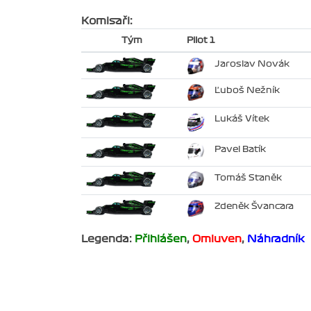
Komisaři:
Tým
Pilot 1
Jaroslav Novák
Ľuboš Nežník
Lukáš Vítek
Pavel Batík
Tomáš Staněk
Zdeněk Švancara
Legenda:
Přihlášen
,
Omluven
,
Náhradník