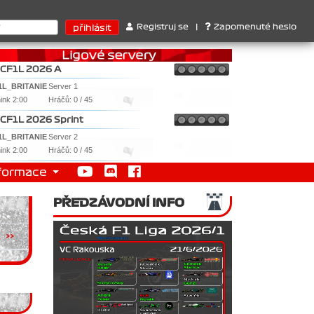
térů : 1. Ferrari . 2. Williams , 3. RedBull ..... SprintCup - 1. 
Registruj se
|
Zapomenuté heslo
CF1L 2026 A
1L_BRITANIE
Server 1
nink 2:00
Hráčů: 0 / 45
CF1L 2026 Sprint
1L_BRITANIE
Server 2
nink 2:00
Hráčů: 0 / 45
formace
PŘEDZÁVODNÍ INFO
>>