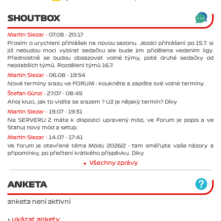
SHOUTBOX
Martin Slezar -
07.08 - 20:17
Prosím o urychlení přihlášek na novou sezonu. Jezdci přihlášení po 15.7. si
již nebudou moci vybírat sedačku ale bude jim přidělena vedením ligy.
Přednostně se budou obsazovat volné týmy, poté druhé sedačky od
nejslabších týmů. Rozdělení týmů 16.7.
Martin Slezar -
06.08 - 19:54
Nové termíny srazu ve FORUM - koukněte a zapište své volné termíny.
Štefan Günzl -
27.07 - 08:45
Ahoj kluci, jak to vidíte se srazem ? Už je nějaký termín? Díky
Martin Slezar -
19.07 - 19:31
Na SERVERU 2 máte k dispozici upravený mód, ve Forum je popis a ve
Stahuj nový mód a setup.
Martin Slezar -
14.07 - 17:41
Ve forum je otevřené téma Módu 2026/2 - tam směřujte vaše názory a
připomínky, po přečtení krátkého příspěvku. Díky
Všechny zprávy
ANKETA
anketa není aktivní
•
ukázat ankety