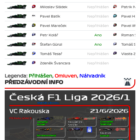
Miloslav Sládek
Nepřihlášen
Patrik No
Pavel Batík
Nepřihlášen
Pavel Haj
Pavel Mareček
Nepřihlášen
Pavel Mar
Petr Kolář
Ano
Roman Sla
Štefan Günzl
Ano
Tomáš St
Tomáš Tesař
Nepřihlášen
Vlasta Zed
Zdeněk Švancara
Nepřihlášen
Legenda:
Přihlášen
,
Omluven
,
Náhradník
PŘEDZÁVODNÍ INFO