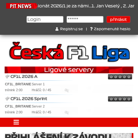
6.2026
Šampionát 2026/1 je za námi...1. Jan Veselý , 2. Jan Nová
Registruj se
|
Zapomenuté heslo
CF1L 2026 A
CF1L_BRITANIE
Server 1
trénink 2:00
Hráčů: 0 / 45
CF1L 2026 Sprint
CF1L_BRITANIE
Server 2
trénink 2:00
Hráčů: 0 / 45
PŘIHLÁŠENÍ K ZÁVODU