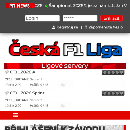
21.6.2026
Šampionát 2026/1 je za námi...1. Jan Veselý 
Registruj se
|
Zapomenuté heslo
CF1L 2026 A
CF1L_BRITANIE
Server 1
trénink 2:00
Hráčů: 0 / 45
CF1L 2026 Sprint
CF1L_BRITANIE
Server 2
trénink 2:00
Hráčů: 0 / 45
PŘIHLÁŠENÍ K ZÁVODU