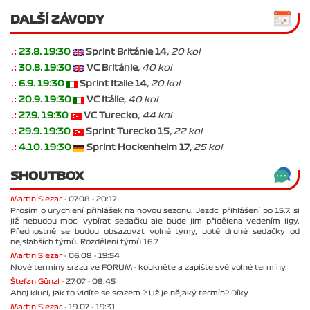
DALŠÍ ZÁVODY
.:
23.8. 19:30
Sprint Británie 14
, 20 kol
.:
30.8. 19:30
VC Británie
, 40 kol
.:
6.9. 19:30
Sprint Italie 14
, 20 kol
.:
20.9. 19:30
VC Itálie
, 40 kol
.:
27.9. 19:30
VC Turecko
, 44 kol
.:
29.9. 19:30
Sprint Turecko 15
, 22 kol
.:
4.10. 19:30
Sprint Hockenheim 17
, 25 kol
SHOUTBOX
Martin Slezar -
07.08 - 20:17
Prosím o urychlení přihlášek na novou sezonu. Jezdci přihlášení po 15.7. si
již nebudou moci vybírat sedačku ale bude jim přidělena vedením ligy.
Přednostně se budou obsazovat volné týmy, poté druhé sedačky od
nejslabších týmů. Rozdělení týmů 16.7.
Martin Slezar -
06.08 - 19:54
Nové termíny srazu ve FORUM - koukněte a zapište své volné termíny.
Štefan Günzl -
27.07 - 08:45
Ahoj kluci, jak to vidíte se srazem ? Už je nějaký termín? Díky
Martin Slezar -
19.07 - 19:31