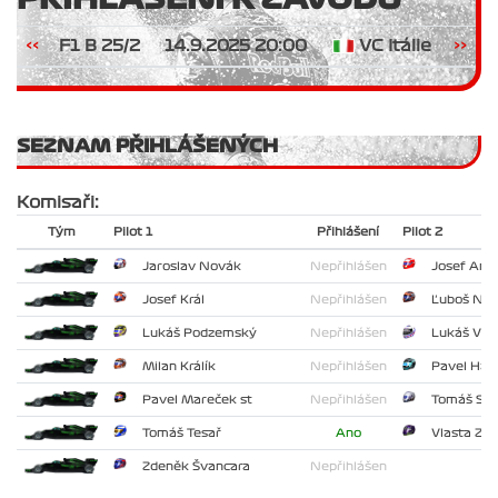
<<
F1 B 25/2
14.9.2025 20:00
VC Itálie
>>
SEZNAM PŘIHLÁŠENÝCH
Komisaři:
Tým
Pilot 1
Přihlášení
Pilot 2
Jaroslav Novák
Nepřihlášen
Josef And
Josef Král
Nepřihlášen
Ľuboš Než
Lukáš Podzemský
Nepřihlášen
Lukáš Vít
Milan Králík
Nepřihlášen
Pavel Haj
Pavel Mareček st
Nepřihlášen
Tomáš St
Tomáš Tesař
Ano
Vlasta Zed
Zdeněk Švancara
Nepřihlášen