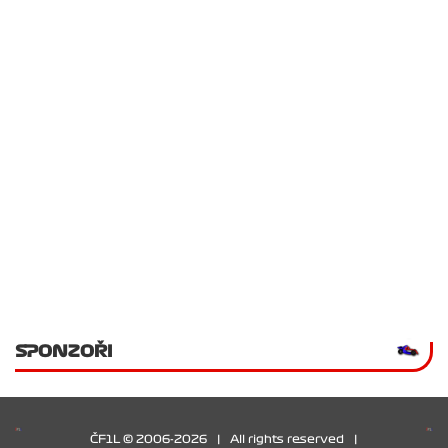
SPONZOŘI
ČF1L © 2006-2026
|
All rights reserved
|