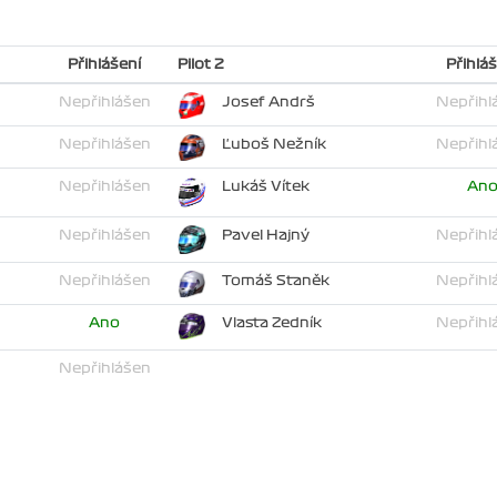
Přihlášení
Pilot 2
Přihláš
Nepřihlášen
Josef Andrš
Nepřihl
Nepřihlášen
Ľuboš Nežník
Nepřihl
Nepřihlášen
Lukáš Vítek
An
Nepřihlášen
Pavel Hajný
Nepřihl
Nepřihlášen
Tomáš Staněk
Nepřihl
Ano
Vlasta Zedník
Nepřihl
Nepřihlášen