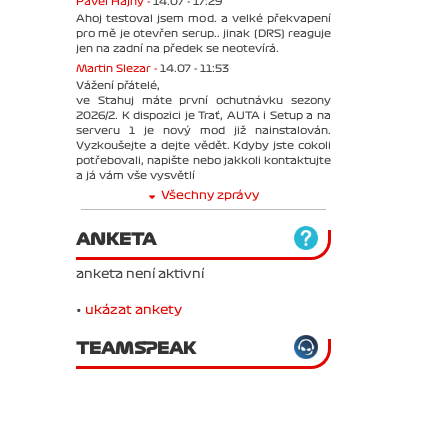
Pavel Hajný -
14.07 - 17:29
Ahoj testoval jsem mod. a velké překvapení
pro mě je otevřen serup.. jinak (DRS) reaguje
jen na zadní na předek se neotevírá.
Martin Slezar -
14.07 - 11:53
Vážení přátelé,
ve Stahuj máte první ochutnávku sezony
2026/2. K dispozici je Trať, AUTA i Setup a na
serveru 1 je nový mod již nainstalován.
Vyzkoušejte a dejte vědět. Kdyby jste cokoli
potřebovali, napište nebo jakkoli kontaktujte
a já vám vše vysvětlí
Všechny zprávy
ANKETA
anketa není aktivní
•
ukázat ankety
TEAMSPEAK