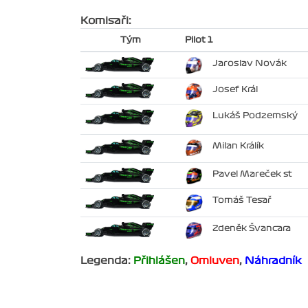
Komisaři:
Tým
Pilot 1
Jaroslav Novák
Josef Král
Lukáš Podzemský
Milan Králík
Pavel Mareček st
Tomáš Tesař
Zdeněk Švancara
Legenda:
Přihlášen
,
Omluven
,
Náhradník