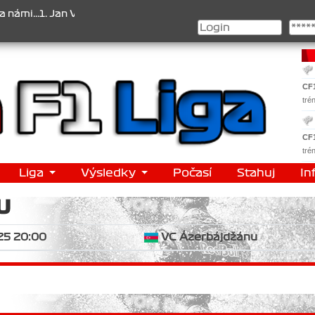
.1. Jan Veselý , 2. Jan Nováček , 3. Jakub Chmelík , Pohár konstru
CF
tré
CF
tré
Liga
Výsledky
Počasí
Stahuj
In
U
25 20:00
VC Ázerbájdžánu