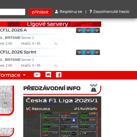
ktérů : 1. Ferrari . 2. Williams , 3. RedBull ..... SprintCup - 1. 
Registruj se
|
Zapomenuté heslo
CF1L 2026 A
1L_BRITANIE
Server 1
nink 2:00
Hráčů: 0 / 45
CF1L 2026 Sprint
1L_BRITANIE
Server 2
nink 2:00
Hráčů: 0 / 45
formace
PŘEDZÁVODNÍ INFO
>>