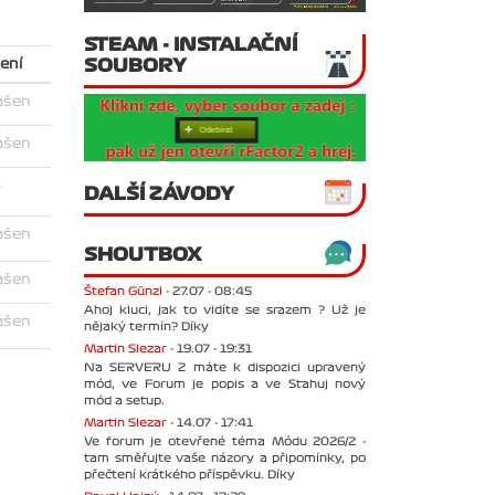
STEAM - INSTALAČNÍ
SOUBORY
ení
ášen
ášen
o
DALŠÍ ZÁVODY
ášen
SHOUTBOX
ášen
Štefan Günzl -
27.07 - 08:45
Ahoj kluci, jak to vidíte se srazem ? Už je
ášen
nějaký termín? Díky
Martin Slezar -
19.07 - 19:31
Na SERVERU 2 máte k dispozici upravený
mód, ve Forum je popis a ve Stahuj nový
mód a setup.
Martin Slezar -
14.07 - 17:41
Ve forum je otevřené téma Módu 2026/2 -
tam směřujte vaše názory a připomínky, po
přečtení krátkého příspěvku. Díky