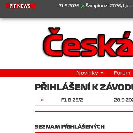
21.6.2026
Šampionát 2026/1 je za námi..
Novinky
Forum
PŘIHLÁŠENÍ K ZÁVOD
<<
F1 B 25/2
28.9.20
SEZNAM PŘIHLÁŠENÝCH