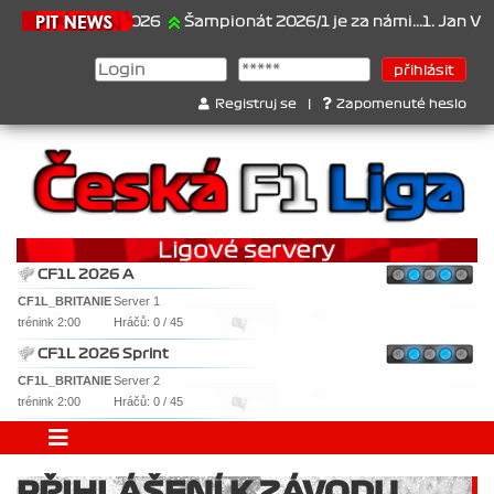
21.6.2026
Šampionát 2026/1 je za námi...1. Jan Veselý
Registruj se
|
Zapomenuté heslo
CF1L 2026 A
CF1L_BRITANIE
Server 1
trénink 2:00
Hráčů: 0 / 45
CF1L 2026 Sprint
CF1L_BRITANIE
Server 2
trénink 2:00
Hráčů: 0 / 45
PŘIHLÁŠENÍ K ZÁVODU