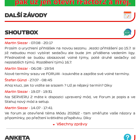
DALŠÍ ZÁVODY
SHOUTBOX
Martin Slezar -
07.08 - 20:17
Prosím o urychlení přihlášek na novou sezonu. Jezdci přihlášení po 15.7. si
již nebudou moci vybírat sedačku ale bude jim přidělena vedením ligy.
Přednostně se budou obsazovat volné týmy, poté druhé sedačky od
nejslabších týmů. Rozdělení týmů 16.7.
Martin Slezar -
06.08 - 19:54
Nové termíny srazu ve FORUM - koukněte a zapište své volné termíny.
Štefan Günzl -
27.07 - 08:45
Ahoj kluci, jak to vidíte se srazem ? Už je nějaký termín? Díky
Martin Slezar -
19.07 - 19:31
Na SERVERU 2 máte k dispozici upravený mód, ve Forum je popis a ve
Stahuj nový mód a setup.
Martin Slezar -
14.07 - 17:41
Ve forum je otevřené téma Módu 2026/2 - tam směřujte vaše názory a
připomínky, po přečtení krátkého příspěvku. Díky
Všechny zprávy
ANKETA