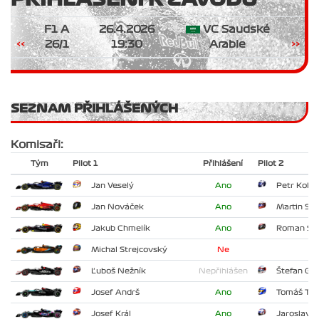
F1 A
26.4.2026
VC Saudské
<<
26/1
19:30
Arabie
>>
SEZNAM PŘIHLÁŠENÝCH
Komisaři:
Tým
Pilot 1
Přihlášení
Pilot 2
Jan Veselý
Ano
Petr Kolář
Jan Nováček
Ano
Martin Sle
Jakub Chmelík
Ano
Roman Sla
Michal Strejcovský
Ne
Ľuboš Nežník
Nepřihlášen
Štefan Gün
Josef Andrš
Ano
Tomáš Tes
Josef Král
Ano
Jaroslav 