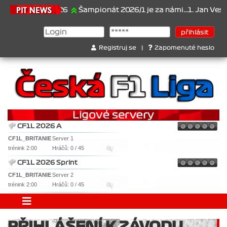
21.6.2026
Šampionát 2026/1 je za námi...1. Jan Veselý , 
Registruj se
|
Zapomenuté heslo
CF1L 2026 A
CF1L_BRITANIE
Server 1
trénink 2:00
Hráčů: 0 / 45
CF1L 2026 Sprint
CF1L_BRITANIE
Server 2
trénink 2:00
Hráčů: 0 / 45
PŘIHLÁŠENÍ K ZÁVODU