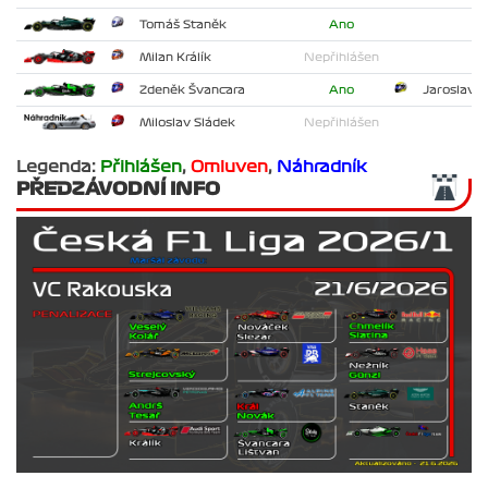
Tomáš Staněk
Ano
Milan Králík
Nepřihlášen
Zdeněk Švancara
Ano
Jaroslav L
Miloslav Sládek
Nepřihlášen
Legenda:
Přihlášen
,
Omluven
,
Náhradník
PŘEDZÁVODNÍ INFO