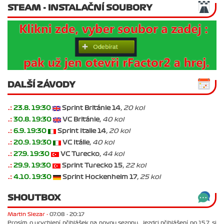
STEAM - INSTALAČNÍ SOUBORY
DALŠÍ ZÁVODY
.:
23.8. 19:30
Sprint Británie 14
, 20 kol
.:
30.8. 19:30
VC Británie
, 40 kol
.:
6.9. 19:30
Sprint Italie 14
, 20 kol
.:
20.9. 19:30
VC Itálie
, 40 kol
.:
27.9. 19:30
VC Turecko
, 44 kol
.:
29.9. 19:30
Sprint Turecko 15
, 22 kol
.:
4.10. 19:30
Sprint Hockenheim 17
, 25 kol
SHOUTBOX
Martin Slezar -
07.08 - 20:17
Prosím o urychlení přihlášek na novou sezonu. Jezdci přihlášení po 15.7. si