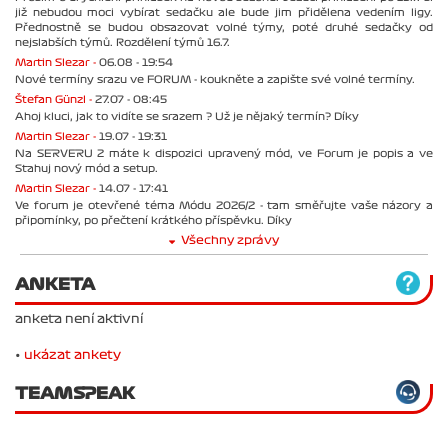
již nebudou moci vybírat sedačku ale bude jim přidělena vedením ligy.
Přednostně se budou obsazovat volné týmy, poté druhé sedačky od
nejslabších týmů. Rozdělení týmů 16.7.
Martin Slezar -
06.08 - 19:54
Nové termíny srazu ve FORUM - koukněte a zapište své volné termíny.
Štefan Günzl -
27.07 - 08:45
Ahoj kluci, jak to vidíte se srazem ? Už je nějaký termín? Díky
Martin Slezar -
19.07 - 19:31
Na SERVERU 2 máte k dispozici upravený mód, ve Forum je popis a ve
Stahuj nový mód a setup.
Martin Slezar -
14.07 - 17:41
Ve forum je otevřené téma Módu 2026/2 - tam směřujte vaše názory a
připomínky, po přečtení krátkého příspěvku. Díky
Všechny zprávy
ANKETA
anketa není aktivní
•
ukázat ankety
TEAMSPEAK