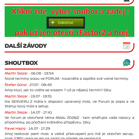
DALŠÍ ZÁVODY
SHOUTBOX
Martin Slezar -
06.08 - 19:54
Nové termíny srazu ve FORUM - koukněte a zapište své volné termíny.
Štefan Günzl -
27.07 - 08:45
Ahoj kluci, jak to vidíte se srazem ? Už je nějaký termín? Díky
Martin Slezar -
19.07 - 19:31
Na SERVERU 2 máte k dispozici upravený mód, ve Forum je popis a ve
Stahuj nový mód a setup.
Martin Slezar -
14.07 - 17:41
Ve forum je otevřené téma Módu 2026/2 - tam směřujte vaše názory a
připomínky, po přečtení krátkého příspěvku. Díky
Pavel Hajný -
14.07 - 17:29
Ahoj testoval jsem mod. a velké překvapení pro mě je otevřen serup..
jinak (DRS) reaguje jen na zadní na předek se neotevírá.