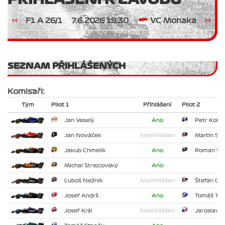
<<
F1 A 26/1
7.6.2026 19:30
VC Monaka
>>
SEZNAM PŘIHLÁŠENÝCH
Komisaři:
Tým
Pilot 1
Přihlášení
Pilot 2
Jan Veselý
Ano
Petr Kolář
Jan Nováček
Nepřihlášen
Martin Sle
Jakub Chmelík
Ano
Roman Sla
Michal Strejcovský
Ano
Ľuboš Nežník
Nepřihlášen
Štefan Gün
Josef Andrš
Ano
Tomáš Tes
Josef Král
Nepřihlášen
Jaroslav 