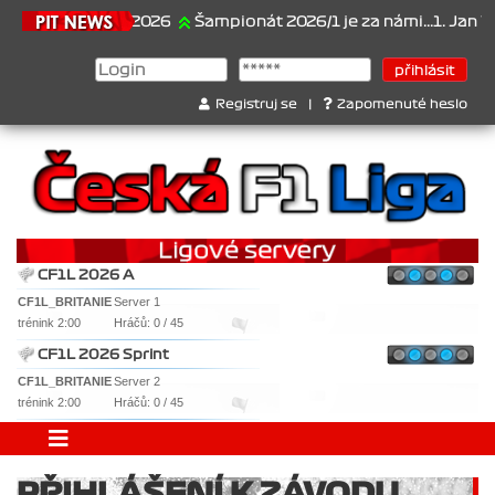
21.6.2026
Šampionát 2026/1 je za námi...1. Jan Vesel
Registruj se
|
Zapomenuté heslo
CF1L 2026 A
CF1L_BRITANIE
Server 1
trénink 2:00
Hráčů: 0 / 45
CF1L 2026 Sprint
CF1L_BRITANIE
Server 2
trénink 2:00
Hráčů: 0 / 45
PŘIHLÁŠENÍ K ZÁVODU