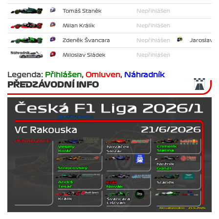
Tomáš Staněk
Nepřihlášen
Milan Králík
Nepřihlášen
Zdeněk Švancara
Nepřihlášen
Jaroslav L
Miloslav Sládek
Nepřihlášen
Legenda:
Přihlášen
,
Omluven
,
Náhradník
PŘEDZÁVODNÍ INFO