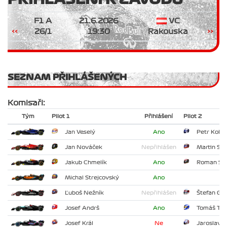
F1 A
21.6.2026
VC
<<
26/1
19:30
Rakouska
>>
SEZNAM PŘIHLÁŠENÝCH
Komisaři:
Tým
Pilot 1
Přihlášení
Pilot 2
Jan Veselý
Ano
Petr Kolář
Jan Nováček
Nepřihlášen
Martin Sle
Jakub Chmelík
Ano
Roman Sla
Michal Strejcovský
Ano
Ľuboš Nežník
Nepřihlášen
Štefan Gün
Josef Andrš
Ano
Tomáš Tes
Josef Král
Ne
Jaroslav 