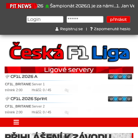
21.6.2026
Šampionát 2026/1 je za námi...1. Jan Veselý 
Registruj se
|
Zapomenuté heslo
CF1L 2026 A
CF1L_BRITANIE
Server 1
trénink 2:00
Hráčů: 0 / 45
CF1L 2026 Sprint
CF1L_BRITANIE
Server 2
trénink 2:00
Hráčů: 0 / 45
PŘIHLÁŠENÍ K ZÁVODU