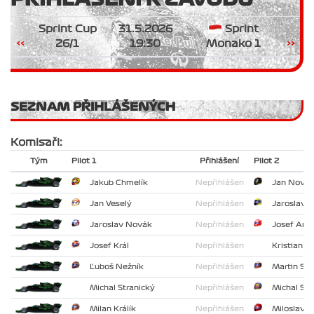
Sprint Cup
31.5.2026
Sprint
<<
26/1
19:30
Monako 1
>>
SEZNAM PŘIHLÁŠENÝCH
Komisaři:
Tým
Pilot 1
Přihlášení
Pilot 2
Jakub Chmelík
Nepřihlášen
Jan Nová
Jan Veselý
Nepřihlášen
Jaroslav L
Jaroslav Novák
Nepřihlášen
Josef And
Josef Král
Nepřihlášen
Kristian V
Ľuboš Nežník
Nepřihlášen
Martin Sle
Michal Stranický
Nepřihlášen
Michal Str
Milan Králík
Nepřihlášen
Miloslav S