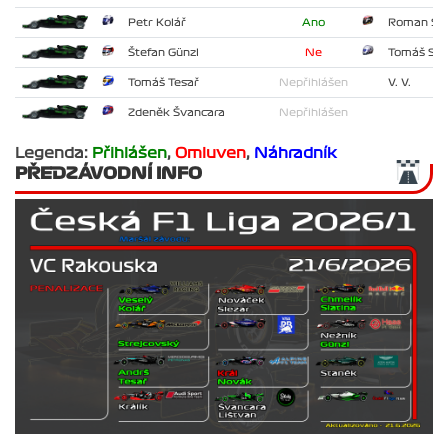
Petr Kolář
Ano
Roman Sla
Štefan Günzl
Ne
Tomáš St
Tomáš Tesař
Nepřihlášen
V. V.
Zdeněk Švancara
Nepřihlášen
Legenda:
Přihlášen
,
Omluven
,
Náhradník
PŘEDZÁVODNÍ INFO