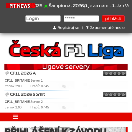
21.6.2026
Šampionát 2026/1 je za námi...1. Jan Veselý ,
Registruj se
|
Zapomenuté heslo
CF1L 2026 A
CF1L_BRITANIE
Server 1
trénink 2:00
Hráčů: 0 / 45
CF1L 2026 Sprint
CF1L_BRITANIE
Server 2
trénink 2:00
Hráčů: 0 / 45
PŘIHLÁŠENÍ K ZÁVODU