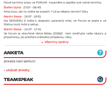
Nové termíny srazu ve FORUM - koukněte a zapište své volné termíny.
Štefan Günzl -
27.07 - 08:45
Ahoj kluci, jak to vidíte se srazem ? Už je nějaký termín? Díky
Martin Slezar -
19.07 - 19:31
Na SERVERU 2 máte k dispozici upravený mód, ve Forum je popis a ve
Stahuj nový mód a setup.
Martin Slezar -
14.07 - 17:41
Ve forum je otevřené téma Módu 2026/2 - tam směřujte vaše názory a
připomínky, po přečtení krátkého příspěvku. Díky
Všechny zprávy
ANKETA
anketa není aktivní
•
ukázat ankety
TEAMSPEAK