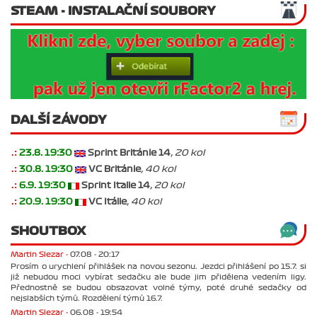
STEAM - INSTALAČNÍ SOUBORY
DALŠÍ ZÁVODY
.:
23.8. 19:30
Sprint Británie 14
, 20 kol
.:
30.8. 19:30
VC Británie
, 40 kol
.:
6.9. 19:30
Sprint Italie 14
, 20 kol
.:
20.9. 19:30
VC Itálie
, 40 kol
SHOUTBOX
Martin Slezar -
07.08 - 20:17
Prosím o urychlení přihlášek na novou sezonu. Jezdci přihlášení po 15.7. si
již nebudou moci vybírat sedačku ale bude jim přidělena vedením ligy.
Přednostně se budou obsazovat volné týmy, poté druhé sedačky od
nejslabších týmů. Rozdělení týmů 16.7.
Martin Slezar -
06.08 - 19:54