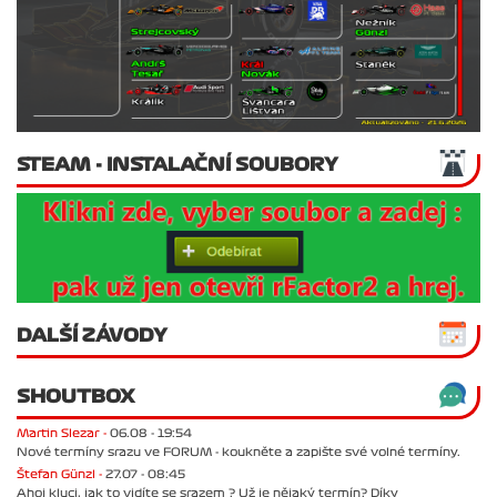
STEAM - INSTALAČNÍ SOUBORY
DALŠÍ ZÁVODY
SHOUTBOX
Martin Slezar -
06.08 - 19:54
Nové termíny srazu ve FORUM - koukněte a zapište své volné termíny.
Štefan Günzl -
27.07 - 08:45
Ahoj kluci, jak to vidíte se srazem ? Už je nějaký termín? Díky