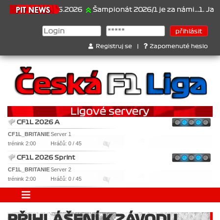
21.6.2026
Šampionát 2026/1 je za námi...1. Jan Vese
Registruj se
|
Zapomenuté heslo
CF1L 2026 A
CF1L_BRITANIE
Server 1
trénink 2:00
Hráčů: 0 / 45
CF1L 2026 Sprint
CF1L_BRITANIE
Server 2
trénink 2:00
Hráčů: 0 / 45
PŘIHLÁŠENÍ K ZÁVODU