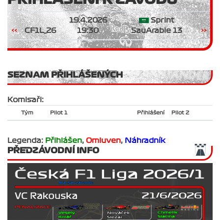
19.4.2026
Sprint
<<
CF1L_26
19:30
SauArabie 13
>>
SEZNAM PŘIHLÁŠENÝCH
Komisaři:
Tým
Pilot 1
Přihlášení
Pilot 2
Legenda:
Přihlášen
,
Omluven
,
Náhradník
PŘEDZÁVODNÍ INFO