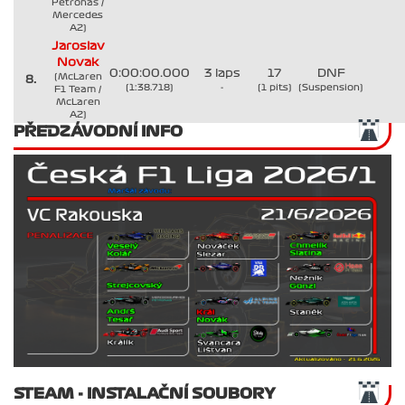
Petronas /
Mercedes
A2)
Jaroslav
Novak
0:00:00.000
3 laps
17
DNF
(McLaren
8.
(1:38.718)
-
(1 pits)
(Suspension)
F1 Team /
McLaren
A2)
PŘEDZÁVODNÍ INFO
STEAM - INSTALAČNÍ SOUBORY