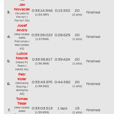
Jan
Novacek
0:33:14.946
0:15.552
20
3.
finished
(Scuderia
(1:34.997)
-
(2 pits)
Ferrari /
Ferrari A1)
Josef
Andrs
(Mercedes
0:33:28.022
0:28.629
20
4.
finished
AMG
(1:37.958)
-
(1 pits)
Petronas /
Mercedes
A1)
Lubos
Neznik
0:33:38.817
0:39.424
20
5.
finished
(Haas F1
(1:36.968)
-
(1 pits)
Team /
HAAS A1)
Petr
Kolar
0:33:43.975
0:44.582
20
(Williams
6.
finished
(1:38.562)
-
(1 pits)
Racing /
Williams
A2)
Tomas
Tesar
(Mercedes
0:33:03.513
1 laps
19
7.
finished
AMG
(1:39.859)
-
(1 pits)