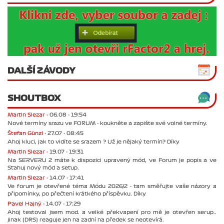
DALŠÍ ZÁVODY
SHOUTBOX
Martin Slezar -
06.08 - 19:54
Nové termíny srazu ve FORUM - koukněte a zapište své volné termíny.
Štefan Günzl -
27.07 - 08:45
Ahoj kluci, jak to vidíte se srazem ? Už je nějaký termín? Díky
Martin Slezar -
19.07 - 19:31
Na SERVERU 2 máte k dispozici upravený mód, ve Forum je popis a ve
Stahuj nový mód a setup.
Martin Slezar -
14.07 - 17:41
Ve forum je otevřené téma Módu 2026/2 - tam směřujte vaše názory a
připomínky, po přečtení krátkého příspěvku. Díky
Pavel Hajný -
14.07 - 17:29
Ahoj testoval jsem mod. a velké překvapení pro mě je otevřen serup..
jinak (DRS) reaguje jen na zadní na předek se neotevírá.