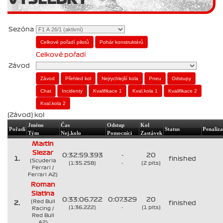
Sezóna
Celkové pořadí
Závod
(Závod) kol
Jméno
Čas
Odstup
Kol
Pořadí
Status
Penaliza
Tým
Nej.kolo
Pomocníci
Zastávek
Martin
Slezar
0:32:59.393
-
20
1.
finished
(Scuderia
(1:35.258)
-
(2 pits)
Ferrari /
Ferrari A2)
Roman
Slatina
0:33:06.722
0:07.329
20
(Red Bull
2.
finished
(1:36.222)
-
(1 pits)
Racing /
Red Bull
A2)