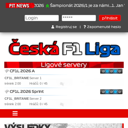
21.6.2026
Šampionát 2026/1 je za námi...1. Jan Veselý
Registruj se
|
Zapomenuté heslo
CF1L 2026 A
CF1L_BRITANIE
Server 1
trénink 2:00
Hráčů: 0 / 45
CF1L 2026 Sprint
CF1L_BRITANIE
Server 2
trénink 2:00
Hráčů: 0 / 45
VÝSLEDKY