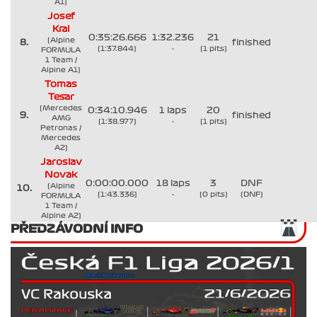
A1)
Josef
Kral
0:35:26.666
1:32.236
21
(Alpine
8.
finished
(1:37.844)
-
(1 pits)
FORMULA
1 Team /
Alpine A1)
Tomas
Tesar
(Mercedes
0:34:10.946
1 laps
20
9.
finished
AMG
(1:38.977)
-
(1 pits)
Petronas /
Mercedes
A2)
Jaroslav
Novak
0:00:00.000
18 laps
3
DNF
(Alpine
10.
(1:43.336)
-
(0 pits)
(DNF)
FORMULA
1 Team /
Alpine A2)
PŘEDZÁVODNÍ INFO