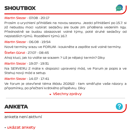
SHOUTBOX
Martin Slezar -
07.08 - 20:17
Prosím o urychlení přihlášek na novou sezonu. Jezdci přihlášení po 15.7. si
již nebudou moci vybírat sedačku ale bude jim přidělena vedením ligy.
Přednostně se budou obsazovat volné týmy, poté druhé sedačky od
nejslabších týmů. Rozdělení týmů 16.7.
Martin Slezar -
06.08 - 19:54
Nové termíny srazu ve FORUM - koukněte a zapište své volné termíny.
Štefan Günzl -
27.07 - 08:45
Ahoj kluci, jak to vidíte se srazem ? Už je nějaký termín? Díky
Martin Slezar -
19.07 - 19:31
Na SERVERU 2 máte k dispozici upravený mód, ve Forum je popis a ve
Stahuj nový mód a setup.
Martin Slezar -
14.07 - 17:41
Ve forum je otevřené téma Módu 2026/2 - tam směřujte vaše názory a
připomínky, po přečtení krátkého příspěvku. Díky
Všechny zprávy
ANKETA
anketa není aktivní
•
ukázat ankety