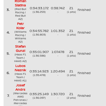
Roman
Slatina
0:34:33.172
0:38.742
21
(Red Bull
3.
finished
(1:36.253)
-
(1 pits)
Racing /
Red Bull
A2)
Petr
Kolar
0:34:55.782
1:01.352
21
(Williams
4.
finished
(1:36.803)
-
(1 pits)
Racing /
Williams
A2)
Stefan
Gunzl
0:35:01.907
1:07.478
21
5.
finished
(Haas F1
(1:36.586)
-
(1 pits)
Team /
HAAS A2)
Lubos
Neznik
0:35:14.923
1:20.494
21
6.
finished
(Haas F1
(1:35.478)
-
(1 pits)
Team /
HAAS A1)
Josef
Andrs
(Mercedes
0:35:25.149
1:30.720
21
7.
finished
AMG
(1:36.097)
-
(2 pits)
Petronas /
Mercedes