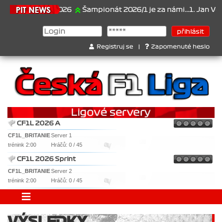
21.6.2026
Šampionát 2026/1 je za námi...1. Jan Veselý ,
Registruj se
|
Zapomenuté heslo
CF1L 2026 A
CF1L_BRITANIE
Server 1
trénink 2:00
Hráčů: 0 / 45
CF1L 2026 Sprint
CF1L_BRITANIE
Server 2
trénink 2:00
Hráčů: 0 / 45
VÝSLEDKY