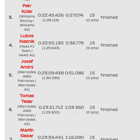
Petr
Kolar
0:22:45.426
0:27.074
15
(Williams
3.
finished
(1:28.119)
-
(0 pits)
Racing /
Williams
A2)
Lubos
Neznik
0:22:55.130
0:36.779
15
4.
finished
(Haas F1
(1:29.643)
-
(0 pits)
Team /
HAAS A1)
Josef
Andrs
(Mercedes
0:23:09.438
0:51.086
15
5.
finished
AMG
(1:30.539)
-
(0 pits)
Petronas /
Mercedes
A1)
Tomas
Tesar
(Mercedes
0:23:21.712
1:03.360
15
6.
finished
AMG
(1:29.300)
-
(0 pits)
Petronas /
Mercedes
A2)
Martin
Slezar
0:23:34.441
1:16.090
15
7.
finished