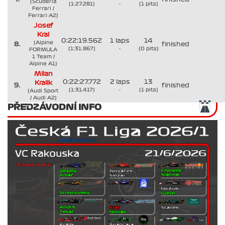
(Scuderia
(1:27.281)
-
(1 pits)
Ferrari /
Ferrari A2)
Josef
Kral
0:22:19.562
1 laps
14
(Alpine
8.
finished
(1:31.867)
-
(0 pits)
FORMULA
1 Team /
Alpine A1)
Milan
0:22:27.772
2 laps
13
Kralik
9.
finished
(1:31.417)
-
(1 pits)
(Audi Sport
/ Audi A2)
PŘEDZÁVODNÍ INFO