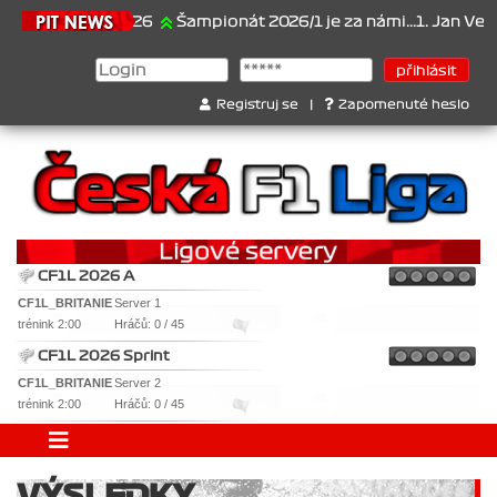
21.6.2026
Šampionát 2026/1 je za námi...1. Jan Veselý , 
Registruj se
|
Zapomenuté heslo
CF1L 2026 A
CF1L_BRITANIE
Server 1
trénink 2:00
Hráčů: 0 / 45
CF1L 2026 Sprint
CF1L_BRITANIE
Server 2
trénink 2:00
Hráčů: 0 / 45
VÝSLEDKY