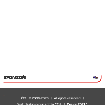
SPONZOŘI
ČF1L © 2006-2026
|
All rights reserved
|
Web design group admin ČF1L
|
Design 2021.1