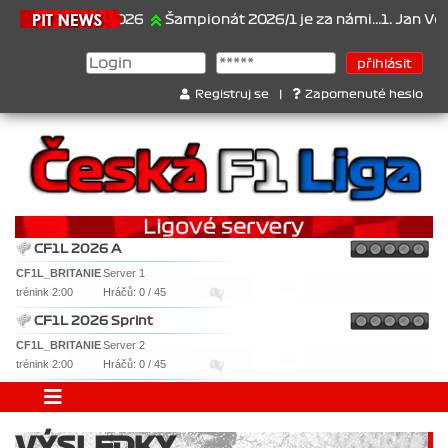
21.6.2026
Šampionát 2026/1 je za námi...1. Jan Veselý ,
Registruj se
|
Zapomenuté heslo
CF1L 2026 A
CF1L_BRITANIE
Server 1
trénink 2:00
Hráčů: 0 / 45
CF1L 2026 Sprint
CF1L_BRITANIE
Server 2
trénink 2:00
Hráčů: 0 / 45
VÝSLEDKY