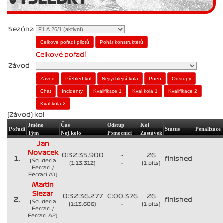
Sezóna
Celkové pořadí
Závod
(Závod) kol
Jméno
Čas
Odstup
Kol
Pořadí
Status
Penalizace
Tým
Nej.kolo
Pomocníci
Zastávek
Jan
Novacek
0:32:35.900
-
26
1.
finished
(Scuderia
(1:13.312)
-
(1 pits)
Ferrari /
Ferrari A1)
Martin
Slezar
0:32:36.277
0:00.376
26
2.
finished
(Scuderia
(1:13.606)
-
(1 pits)
Ferrari /
Ferrari A2)