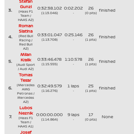
Stefan
Gunzl
0:32:38.102
0:02.202
26
3.
finished
(Haas F1
(1:13.046)
-
(0 pits)
Team /
HAAS A2)
Roman
Slatina
0:33:01.047
0:25.146
26
(Red Bull
4.
finished
(1:13.708)
-
(1 pits)
Racing /
Red Bull
A2)
Milan
0:33:46.478
1:10.578
26
Kralik
5.
finished
(1:15.555)
-
(1 pits)
(Audi Sport
/ Audi A2)
Tomas
Tesar
(Mercedes
0:32:49.579
1 laps
25
6.
finished
AMG
(1:16.276)
-
(1 pits)
Petronas /
Mercedes
A2)
Lubos
Neznik
0:00:00.000
9 laps
17
7.
None
(Haas F1
(1:14.864)
-
(0 pits)
Team /
HAAS A1)
Josef