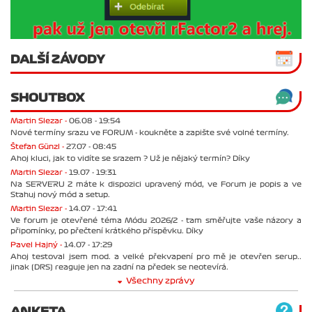
DALŠÍ ZÁVODY
SHOUTBOX
Martin Slezar -
06.08 - 19:54
Nové termíny srazu ve FORUM - koukněte a zapište své volné termíny.
Štefan Günzl -
27.07 - 08:45
Ahoj kluci, jak to vidíte se srazem ? Už je nějaký termín? Díky
Martin Slezar -
19.07 - 19:31
Na SERVERU 2 máte k dispozici upravený mód, ve Forum je popis a ve
Stahuj nový mód a setup.
Martin Slezar -
14.07 - 17:41
Ve forum je otevřené téma Módu 2026/2 - tam směřujte vaše názory a
připomínky, po přečtení krátkého příspěvku. Díky
Pavel Hajný -
14.07 - 17:29
Ahoj testoval jsem mod. a velké překvapení pro mě je otevřen serup..
jinak (DRS) reaguje jen na zadní na předek se neotevírá.
Všechny zprávy
ANKETA