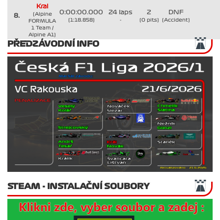
Kral
0:00:00.000
24 laps
2
DNF
(Alpine
8.
(1:18.858)
-
(0 pits)
(Accident)
FORMULA
1 Team /
Alpine A1)
PŘEDZÁVODNÍ INFO
STEAM - INSTALAČNÍ SOUBORY