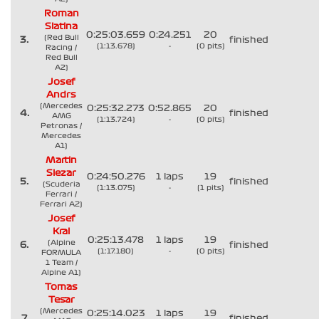
Roman
Slatina
0:25:03.659
0:24.251
20
(Red Bull
3.
finished
(1:13.678)
-
(0 pits)
Racing /
Red Bull
A2)
Josef
Andrs
(Mercedes
0:25:32.273
0:52.865
20
4.
finished
AMG
(1:13.724)
-
(0 pits)
Petronas /
Mercedes
A1)
Martin
Slezar
0:24:50.276
1 laps
19
5.
finished
(Scuderia
(1:13.075)
-
(1 pits)
Ferrari /
Ferrari A2)
Josef
Kral
0:25:13.478
1 laps
19
(Alpine
6.
finished
(1:17.180)
-
(0 pits)
FORMULA
1 Team /
Alpine A1)
Tomas
Tesar
(Mercedes
0:25:14.023
1 laps
19
7.
finished