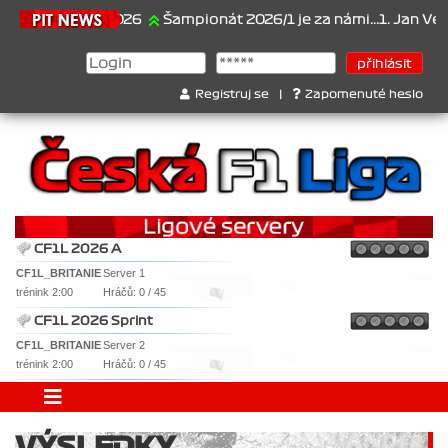
21.6.2026
Šampionát 2026/1 je za námi...1. Jan Veselý ,
Registruj se
|
Zapomenuté heslo
CF1L 2026 A
CF1L_BRITANIE
Server 1
trénink 2:00
Hráčů: 0 / 45
CF1L 2026 Sprint
CF1L_BRITANIE
Server 2
trénink 2:00
Hráčů: 0 / 45
VÝSLEDKY