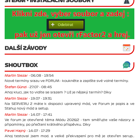
STEAM - INSTALAČNÍ SOUBORY
DALŠÍ ZÁVODY
SHOUTBOX
Martin Slezar -
06.08 - 19:54
Nové termíny srazu ve FORUM - koukněte a zapište své volné termíny.
Štefan Günzl -
27.07 - 08:45
Ahoj kluci, jak to vidíte se srazem ? Už je nějaký termín? Díky
Martin Slezar -
19.07 - 19:31
Na SERVERU 2 máte k dispozici upravený mód, ve Forum je popis a ve
Stahuj nový mód a setup.
Martin Slezar -
14.07 - 17:41
Ve forum je otevřené téma Módu 2026/2 - tam směřujte vaše názory a
připomínky, po přečtení krátkého příspěvku. Díky
Pavel Hajný -
14.07 - 17:29
Ahoj testoval jsem mod. a velké překvapení pro mě je otevřen serup..