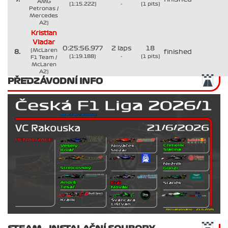
AMG
(1:15.222)
-
(1 pits)
Petronas /
Mercedes
A2)
Kristian
Vladar
0:25:56.977
2 laps
18
(McLaren
8.
finished
(1:19.188)
-
(1 pits)
F1 Team /
McLaren
A2)
PŘEDZÁVODNÍ INFO