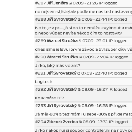
#287
Jiří Jeništa
@ 07.09 - 21:26 IP: logged
no nejsem si jistej ale podle me nas ted nastaveny
#288
Jiří Syrovatský
@ 07.09 - 21:44 IP: logged
No to je v pr...., já si na to nemůžu zvyknout a 
a nebo vůbec nevíte někdo čím to nastavit?
#289
Marcel Stružka
@ 07.09 - 23:01 IP: logged
dnes jsme je lsvuj první závod a byl super díky v
#290
Marcel Stružka
@ 07.09 - 23:04 IP: logged
Jirko, jaký máš volant?
#291
Jiří Syrovatský
@ 07.09 - 23:40 IP: logged
Logitech
#292
Jiří Syrovatský
@ 08.09 - 16:27 IP: logged
Kolik máte FF?
#293
Jiří Syrovatský
@ 08.09 - 16:28 IP: logged
Já měl -80% a teď mám i u sebe -80% a přijde mi t
#294
Zdenek Zverina
@ 08.09 - 17:31 IP: logged
Jirko nakopiruj si soubor controller.ini na novy p