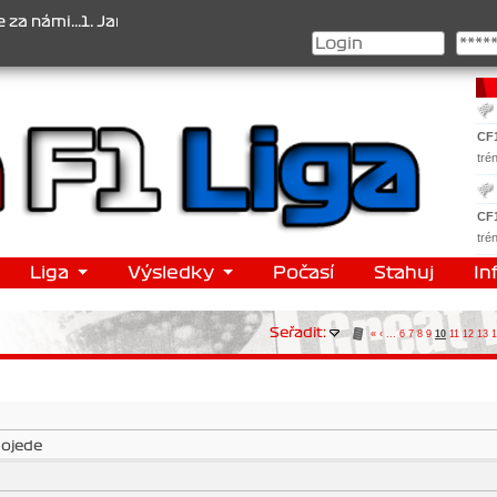
i...1. Jan Veselý , 2. Jan Nováček , 3. Jakub Chmelík , Pohár konst
CF
tré
CF
tré
Liga
Výsledky
Počasí
Stahuj
In
Seřadit:
«
‹
...
6
7
8
9
10
11
12
13
1
pojede