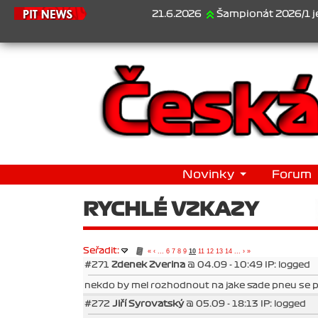
21.6.2026
Šampionát 2026/1 je za nám
Novinky
Forum
RYCHLÉ VZKAZY
Seřadit:
«
‹
...
6
7
8
9
10
11
12
13
14
...
›
»
#271
Zdenek Zverina
@ 04.09 - 10:49 IP: logged
nekdo by mel rozhodnout na jake sade pneu se 
#272
Jiří Syrovatský
@ 05.09 - 18:13 IP: logged