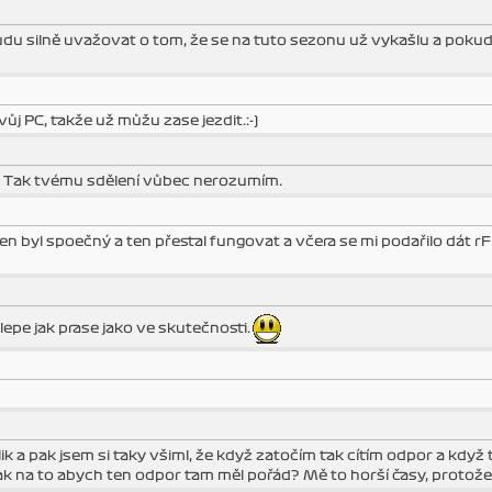
udu silně uvažovat o tom, že se na tuto sezonu už vykašlu a pokud
vůj PC, takže už můžu zase jezdit.:-)
e rF. Tak tvému sdělení vůbec nerozumím.
en byl spoečný a ten přestal fungovat a včera se mi podařilo dát rF
epe jak prase jako ve skutečnosti.
lik a pak jsem si taky všiml, že když zatočím tak cítím odpor a když
jak na to abych ten odpor tam měl pořád? Mě to horší časy, protože 