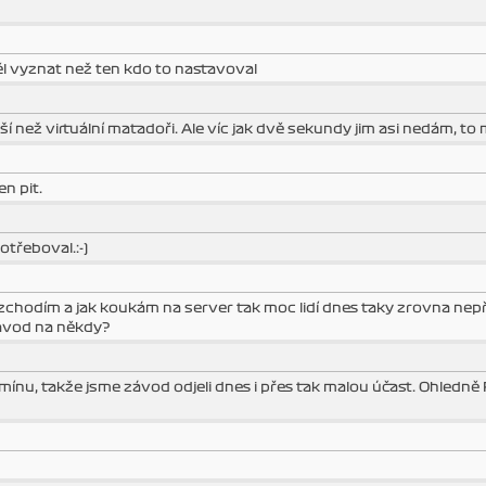
ěl vyznat než ten kdo to nastavoval
ší než virtuální matadoři. Ale víc jak dvě sekundy jim asi nedám, to m
n pit.
třeboval.:-)
zchodím a jak koukám na server tak moc lidí dnes taky zrovna nepř
 závod na někdy?
mínu, takže jsme závod odjeli dnes i přes tak malou účast. Ohledně 