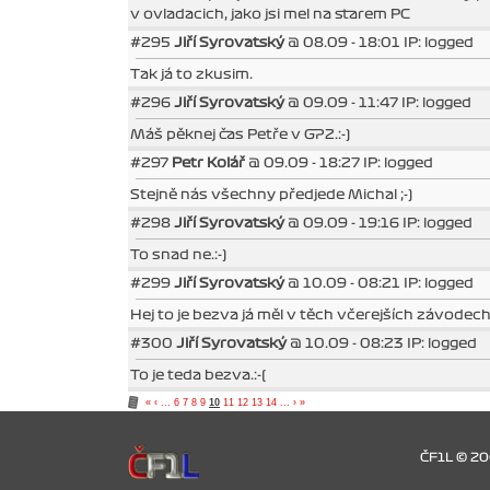
v ovladacich, jako jsi mel na starem PC
#295
Jiří Syrovatský
@ 08.09 - 18:01 IP: logged
Tak já to zkusim.
#296
Jiří Syrovatský
@ 09.09 - 11:47 IP: logged
Máš pěknej čas Petře v GP2.:-)
#297
Petr Kolář
@ 09.09 - 18:27 IP: logged
Stejně nás všechny předjede Michal ;-)
#298
Jiří Syrovatský
@ 09.09 - 19:16 IP: logged
To snad ne.:-)
#299
Jiří Syrovatský
@ 10.09 - 08:21 IP: logged
Hej to je bezva já měl v těch včerejších závodec
#300
Jiří Syrovatský
@ 10.09 - 08:23 IP: logged
To je teda bezva.:-(
«
‹
...
6
7
8
9
10
11
12
13
14
...
›
»
ČF1L © 2