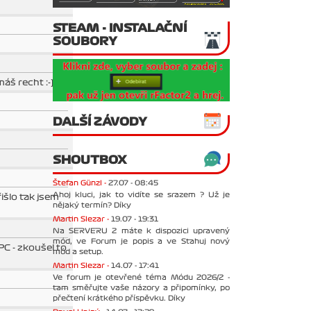
STEAM - INSTALAČNÍ
SOUBORY
áš recht :-)
DALŠÍ ZÁVODY
SHOUTBOX
Štefan Günzl -
27.07 - 08:45
Ahoj kluci, jak to vidíte se srazem ? Už je
išlo tak jsem
nějaký termín? Díky
Martin Slezar -
19.07 - 19:31
Na SERVERU 2 máte k dispozici upravený
mód, ve Forum je popis a ve Stahuj nový
PC - zkoušel to
mód a setup.
Martin Slezar -
14.07 - 17:41
Ve forum je otevřené téma Módu 2026/2 -
tam směřujte vaše názory a připomínky, po
přečtení krátkého příspěvku. Díky