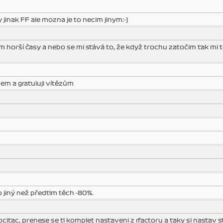
 jinak FF ale mozna je to necim jinym:-)
mám horší časy a nebo se mi stává to, že když trochu zatočim tak mi
šem a gratuluji vítězům
o jiný než předtim těch -80%.
ocitac, prenese se ti komplet nastaveni z rfactoru a taky si nastav 