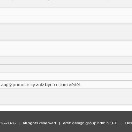
h zaplý pomocníky aniž bych o tom věděl.
006-2026
|
All rights reserved
|
Web design group admin ČF1L
|
Des