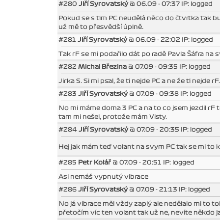
#280
Jiří Syrovatský
@ 06.09 - 07:37 IP: logged
Pokud se s tim PC neudělá něco do čtvrtka tak b
už mě to přesvědší úplně.
#281
Jiří Syrovatský
@ 06.09 - 22:02 IP: logged
Tak rF se mi podařilo dát po radě Pavla Šáfra na s
#282
Michal Březina
@ 07.09 - 09:35 IP: logged
Jirka S. Si mi psal, že ti nejde PC a ne že ti nejd
#283
Jiří Syrovatský
@ 07.09 - 09:38 IP: logged
No mi máme doma 3 PC a na to co jsem jezdil rF t
tam mi nešel, protože mám Visty.
#284
Jiří Syrovatský
@ 07.09 - 20:35 IP: logged
Hej jak mám teď volant na svym PC tak se mi to kl
#285
Petr Kolář
@ 07.09 - 20:51 IP: logged
Asi nemáš vypnutý vibrace
#286
Jiří Syrovatský
@ 07.09 - 21:13 IP: logged
No já vibrace měl vždy zaplý ale nedělalo mi to to
přetočím víc ten volant tak už ne, nevíte někdo 