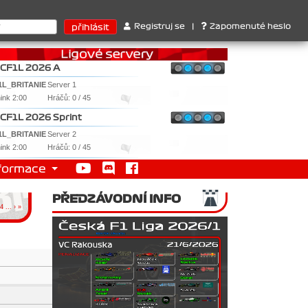
ruktérů : 1. Ferrari . 2. Williams , 3. RedBull ..... SprintCup - 1
Registruj se
|
Zapomenuté heslo
CF1L 2026 A
1L_BRITANIE
Server 1
nink 2:00
Hráčů: 0 / 45
CF1L 2026 Sprint
1L_BRITANIE
Server 2
nink 2:00
Hráčů: 0 / 45
formace
PŘEDZÁVODNÍ INFO
4
...
›
»