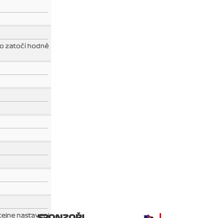
 to zatočí hodně
stejne nastaveni
SPONZOŘI