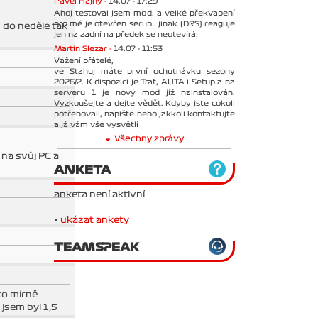
Pavel Hajný -
14.07 - 17:29
Ahoj testoval jsem mod. a velké překvapení
pro mě je otevřen serup.. jinak (DRS) reaguje
 do neděle tak
jen na zadní na předek se neotevírá.
Martin Slezar -
14.07 - 11:53
Vážení přátelé,
ve Stahuj máte první ochutnávku sezony
2026/2. K dispozici je Trať, AUTA i Setup a na
serveru 1 je nový mod již nainstalován.
Vyzkoušejte a dejte vědět. Kdyby jste cokoli
potřebovali, napište nebo jakkoli kontaktujte
a já vám vše vysvětlí
Všechny zprávy
 na svůj PC a
ANKETA
anketa není aktivní
•
ukázat ankety
TEAMSPEAK
 to mírně
jsem byl 1,5