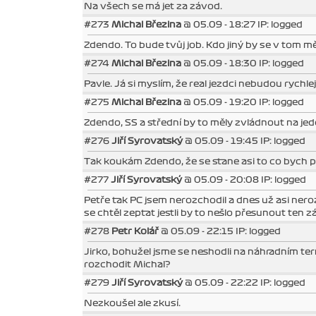
Na všech se má jet za závod.
#273
Michal Březina
@ 05.09 - 18:27 IP: logged
Zdendo. To bude tvůj job. Kdo jiný by se v tom m
#274
Michal Březina
@ 05.09 - 18:30 IP: logged
Pavle. Já si myslím, že real jezdci nebudou rychlej
#275
Michal Březina
@ 05.09 - 19:20 IP: logged
Zdendo, SS a střední by to měly zvládnout na jede
#276
Jiří Syrovatský
@ 05.09 - 19:45 IP: logged
Tak koukám Zdendo, že se stane asi to co bych po
#277
Jiří Syrovatský
@ 05.09 - 20:08 IP: logged
Petře tak PC jsem nerozchodil a dnes už asi nero
se chtěl zeptat jestli by to nešlo přesunout ten
#278
Petr Kolář
@ 05.09 - 22:15 IP: logged
Jirko, bohužel jsme se neshodli na náhradním ter
rozchodit Michal?
#279
Jiří Syrovatský
@ 05.09 - 22:22 IP: logged
Nezkoušel ale zkusí.