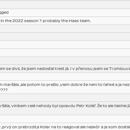
ogged
 in the 2022 season ? probably the Haas team.
se divil, že jsem nedostal trest já. I v přenosu jsem se Ti omlouva
maršála ,ale potom to prešlo ,viem dobre že neni to ľahké a ja n
????
la, viníkem celé nehody byl opravdu Petr Kolář. Že to ale takhle jí
l ,prvý on prebrzdil,a Kolar na to reagoval ale neskôr a ja som dostal