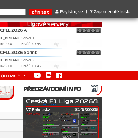
ktérů : 1. Ferrari . 2. Williams , 3. RedBull ..... SprintCup - 1. 
Registruj se
|
Zapomenuté heslo
CF1L 2026 A
1L_BRITANIE
Server 1
nink 2:00
Hráčů: 0 / 45
CF1L 2026 Sprint
1L_BRITANIE
Server 2
nink 2:00
Hráčů: 0 / 45
formace
PŘEDZÁVODNÍ INFO
7
...
›
»