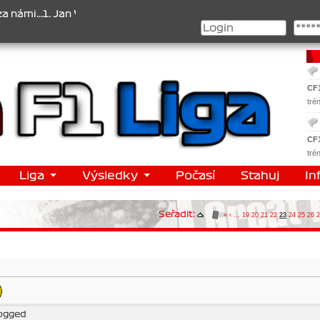
.1. Jan Veselý , 2. Jan Nováček , 3. Jakub Chmelík , Pohár konstru
CF
tré
CF
tré
Liga
Výsledky
Počasí
Stahuj
In
Seřadit:
«
‹
...
19
20
21
22
23
24
25
26
2
logged