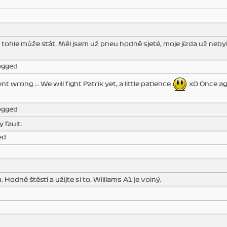
 tohle může stát. Měl jsem už pneu hodně sjeté, moje jízda už nebyl
logged
wrong ... We will fight Patrik yet, a little patience
xD Once aga
logged
 fault.
ed
odně štěstí a užijte si to. Williams A1 je volný.