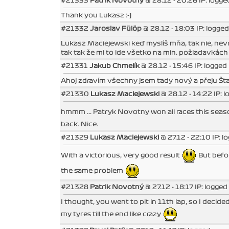
#21333
Patrik Novotný
@ 28.12 - 20:26 IP: logge
Thank you Lukasz :-)
#21332
Jaroslav Fülöp
@ 28.12 - 18:03 IP: logged
Lukasz Maciejewski keď myslíš mňa, tak nie, nev
tak tak že mi to ide všetko na min. požiadavkách
#21331
Jakub Chmelík
@ 28.12 - 15:46 IP: logged
Ahoj zdravím všechny jsem tady nový a přeju Šta
#21330
Lukasz Maciejewski
@ 28.12 - 14:22 IP: 
hmmm ... Patryk Novotny won all races this season
back. Nice.
#21329
Lukasz Maciejewski
@ 27.12 - 22:10 IP: l
With a victorious, very good result
But befor
the same problem
#21328
Patrik Novotný
@ 27.12 - 18:17 IP: logged
I thought, you went to pit in 11th lap, so I decide
my tyres till the end like crazy