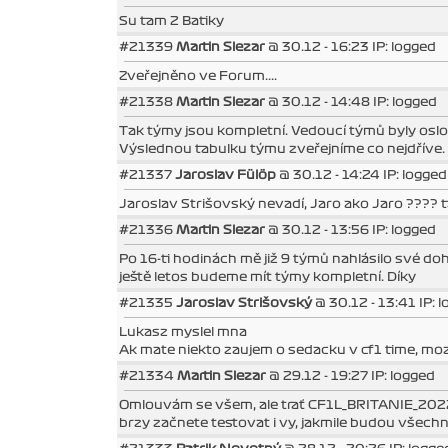
Su tam 2 Batiky
#21339
Martin Slezar
@ 30.12 - 16:23 IP: logged
Zveřejněno ve Forum....
#21338
Martin Slezar
@ 30.12 - 14:48 IP: logged
Tak týmy jsou kompletní. Vedoucí týmů byly oslov
Výslednou tabulku týmu zveřejníme co nejdříve.
#21337
Jaroslav Fülöp
@ 30.12 - 14:24 IP: logged
Jaroslav Strišovský nevadí, Jaro ako Jaro ???? 
#21336
Martin Slezar
@ 30.12 - 13:56 IP: logged
Po 16-ti hodinách mě již 9 týmů nahlásilo své d
ještě letos budeme mít týmy kompletní. Díky
#21335
Jaroslav Strišovský
@ 30.12 - 13:41 IP: 
Lukasz myslel mna
Ak mate niekto zaujem o sedacku v cf1 time, mo
#21334
Martin Slezar
@ 29.12 - 19:27 IP: logged
Omlouvám se všem, ale trať CF1L_BRITANIE_2022 z
brzy začnete testovat i vy, jakmile budou všechn