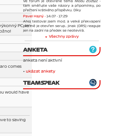
Ve forum je otevřené téma Módu 2026/2 -
tam směřujte vaše názory a připomínky, po
přečtení krátkého příspěvku. Díky
Pavel Hajný -
14.07 - 17:29
Ahoj testoval jsem mod. a velké překvapení
výkonný PC, len
pro mě je otevřen serup.. jinak (DRS) reaguje
jen na zadní na předek se neotevírá.
možno!
Všechny zprávy
ANKETA
anketa není aktivní
aro comes
•
ukázat ankety
TEAMSPEAK
 you would have
have to saving