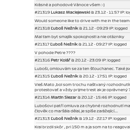
Krásné a pohodové Vánoce všem :-)
#21319
Lukasz Maciejewski
@ 23.12 - 11:57 IP: l
Would someone like to drive with me in the team
#21318
Ľuboš Nežník
@ 21.12 - 09:29 IP: logged
Mal tam byt smajlík spokojnosti a nie otázniky
#21317
Ľuboš Nežník
@ 21.12 - 09:27 IP: logged
V pohode Petre ????
#21316
Petr Kolář
@ 20.12 - 23:09 IP: logged
Luboši, omlouvám se za ten šťouchanec. Také jsem 
#21315
Ľuboš Nežník
@ 20.12 - 17:51 IP: logged
Vieš Mato ,bol som trochu naštvaný rozhodnutím 
protestovať a vždy prijme trest ak je oprávnený 
#21314
Martin Slezar
@ 20.12 - 15:46 IP: logged
Lubošovi patří omluva za chybné rozhodnutí maršá
člověk co maršála dělal, je spíše zarážející....
#21313
Ľuboš Nežník
@ 19.12 - 22:17 IP: logged
Kral brzdil skôr , pri 150 m a ja som na to reagova