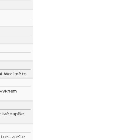
l. Mrzí mě to.
ezvyknem
zlivě napíše
 trest a ešte