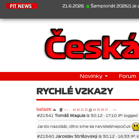
21.6.2026
Šampionát 2026/1 je za námi..
Novinky
Forum
RYCHLÉ VZKAZY
Seřadit:
«
‹
...
19
20
21
22
23
24
25
26
27
...
›
»
#21341
Tomáš Magula
@ 30.12 - 17:10 IP: logged
Jardo nazdáár, dlho sme sa nevideli/nepočuli
#21340
Jaroslav Strišovský
@ 30.12 - 16:33 IP: 