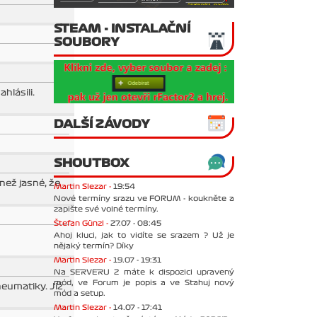
STEAM - INSTALAČNÍ
SOUBORY
hlásili.
DALŠÍ ZÁVODY
SHOUTBOX
než jasné, že
Martin Slezar -
19:54
Nové termíny srazu ve FORUM - koukněte a
zapište své volné termíny.
Štefan Günzl -
27.07 - 08:45
Ahoj kluci, jak to vidíte se srazem ? Už je
nějaký termín? Díky
Martin Slezar -
19.07 - 19:31
Na SERVERU 2 máte k dispozici upravený
mód, ve Forum je popis a ve Stahuj nový
eumatiky. Již
mód a setup.
Martin Slezar -
14.07 - 17:41