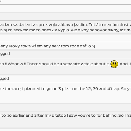
d
raciam sa. Ja len tak pre svoju zábavu jazdím. Totižto nemám dosť 
 a aj zo servera ma to dnes 2x vyplo. Ale nikdy nehovor nikdy, raz 
sný Nový rok a všem aby se v tom roce dařilo :-)
logged
 !! Wooow !! There should be a separate article about it
And J
ogged
e the race, I planned to go on 3 pits - on the 12, 29 and 41 lap. So
d to go earlier and after my pitstop I saw you're to far behind. So I 