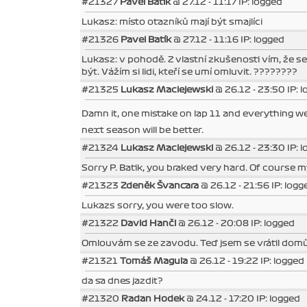
#21327
Pavel Batík
@ 27.12 - 11:17 IP: logged
Lukasz: místo otazníků mají být smajlíci
#21326
Pavel Batík
@ 27.12 - 11:16 IP: logged
Lukasz: v pohodě. Z vlastní zkušenosti vím, že se
být. Vážím si lidi, kteří se umí omluvit. ????????
#21325
Lukasz Maciejewski
@ 26.12 - 23:50 IP: 
Damn it, one mistake on lap 11 and everything went 
next season will be better.
#21324
Lukasz Maciejewski
@ 26.12 - 23:30 IP: 
Sorry P. Batik, you braked very hard. Of course my
#21323
Zdeněk Švancara
@ 26.12 - 21:56 IP: logg
Lukazs sorry, you were too slow.
#21322
David Hančl
@ 26.12 - 20:08 IP: logged
Omlouvám se ze zavodu. Teď jsem se vrátil domů. H
#21321
Tomáš Magula
@ 26.12 - 19:22 IP: logged
da sa dnes jazdit?
#21320
Radan Hodek
@ 24.12 - 17:20 IP: logged