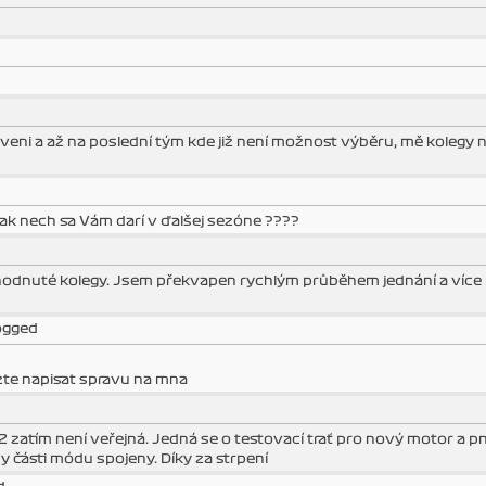
eni a až na poslední tým kde již není možnost výběru, mě kolegy na
tak nech sa Vám darí v ďalšej sezóne ????
ohodnuté kolegy. Jsem překvapen rychlým průběhem jednání a více 
logged
zte napisat spravu na mna
atím není veřejná. Jedná se o testovací trať pro nový motor a pn
y části módu spojeny. Díky za strpení